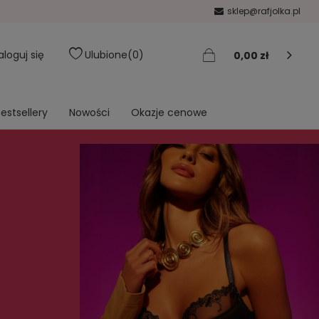
sklep@rafjolka.pl
aloguj się
Ulubione
0
0,00 zł
estsellery
Nowości
Okazje cenowe