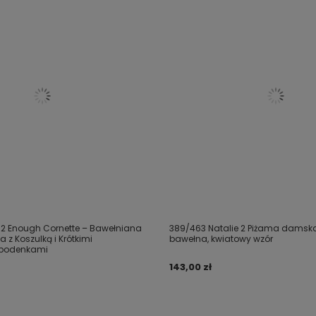
2 Enough Cornette – Bawełniana
389/463 Natalie 2 Piżama damska
z Koszulką i Krótkimi
bawełna, kwiatowy wzór
Spodenkami
143,00 zł