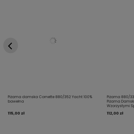
Piżama damska Cornette 880/352 Yacht 100%
Piżama 880/33
bawełna
Piżama Damska 
Wzorzystymi 
115,00 zł
112,00 zł