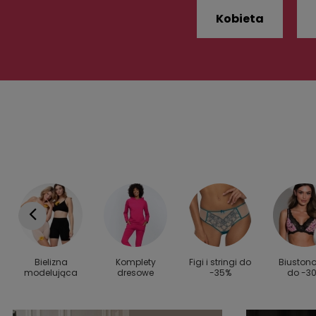
Kobieta
Bielizna
Komplety
Figi i stringi do
Biuston
modelująca
dresowe
-35%
do -3