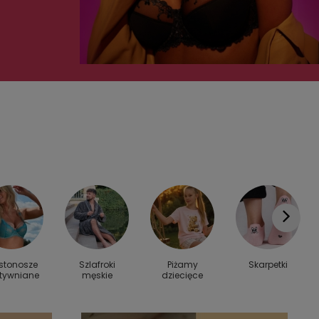
stonosze
Szlafroki
Piżamy
Skarpetki
tywniane
męskie
dziecięce