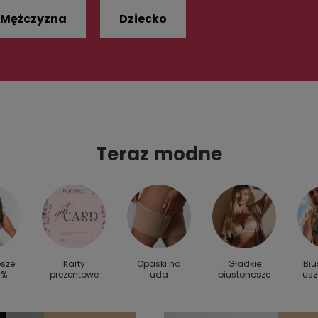
Mężczyzna
Dziecko
Teraz modne
osze
Karty
Opaski na
Gładkie
Biu
0%
prezentowe
uda
biustonosze
usz