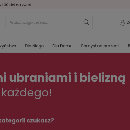
I 30 dni na zwrot
Z
rzyństwo
Dla Niego
Dla Domu
Pomysł na prezent
B
 ubraniami i bielizną
 każdego!
kategorii szukasz?