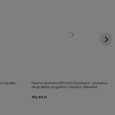
 Cornette–
Piżama damska 655/442 Day&Night – bawełna,
długi rękaw, wygodna i stylowa, niebieska
152,00 zł