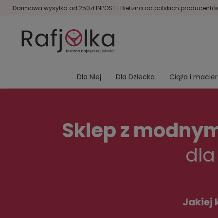
Darmowa wysyłka od 250zł INPOST I Bielizna od polskich producentów 
Dla Niej
Dla Dziecka
Ciąża i macie
Sklep z modnymi
dla
Jakiej 