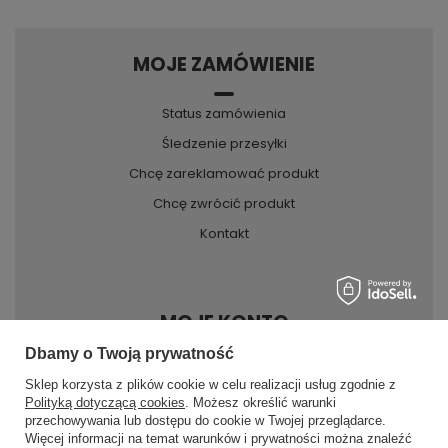
MOJE ZAMÓWIENIE
Status zamówienia
Śledzenie przesyłki
Chcę zareklamować produkt
Chcę zwrócić produkt
Kontakt
MOJE KONTO
Dbamy o Twoją prywatność
Sklep korzysta z plików cookie w celu realizacji usług zgodnie z
INFORMACJE
Polityką dotyczącą cookies
. Możesz określić warunki
przechowywania lub dostępu do cookie w Twojej przeglądarce.
×
✨ Asystent zakupowy
Więcej informacji na temat warunków i prywatności można znaleźć
Napisz czego szukasz — pokażę