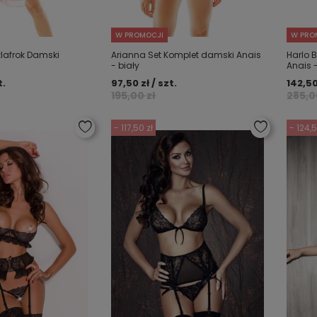
W PROMOCJI
W PRO
lafrok Damski
Arianna Set Komplet damski Anais
Harlo 
- biały
Anais -
t.
97,50 zł / szt.
142,50
195,00 zł
285,0
- 117,50 zł
- 124,5