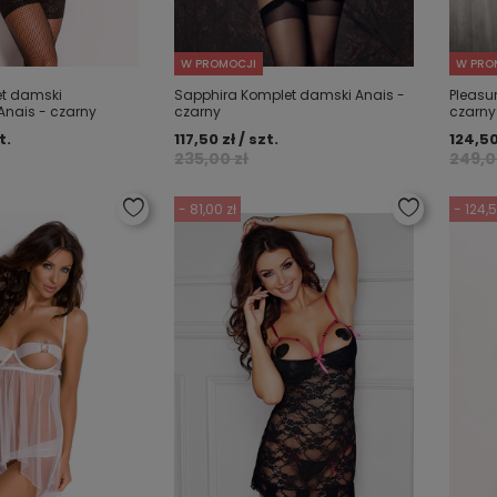
W PROMOCJI
W PRO
t damski
Sapphira Komplet damski Anais -
Pleasu
Anais - czarny
czarny
czarny
t.
117,50 zł / szt.
124,50
235,00 zł
249,0
- 81,00 zł
- 124,5