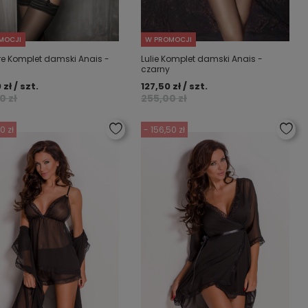
MOCJI
W PROMOCJI
re Komplet damski Anais -
Lulie Komplet damski Anais -
czarny
 zł / szt.
127,50 zł / szt.
0 zł
255,00 zł
0 zł
- 156,50 zł