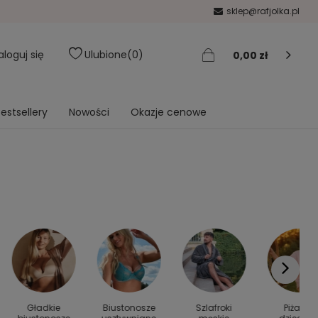
sklep@rafjolka.pl
aloguj się
Ulubione
0
0,00 zł
estsellery
Nowości
Okazje cenowe
Gładkie
Biustonosze
Szlafroki
Piżamy