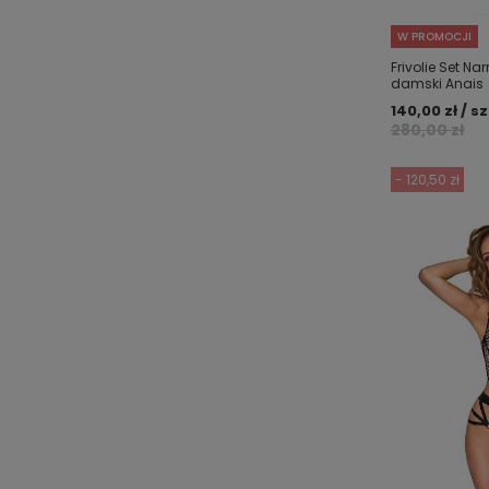
W PROMOCJI
Frivolie Set Na
damski Anais
140,00 zł / sz
280,00 zł
- 120,50 zł