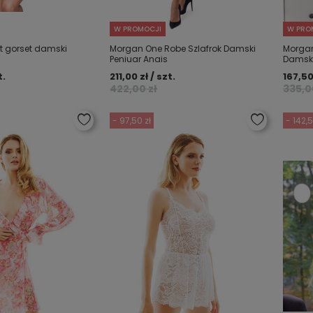
W PROMOCJI
W PRO
t gorset damski
Morgan One Robe Szlafrok Damski
Morgan
Peniuar Anais
Damski
t.
211,00 zł / szt.
167,50
422,00 zł
335,0
- 97,50 zł
- 142,5