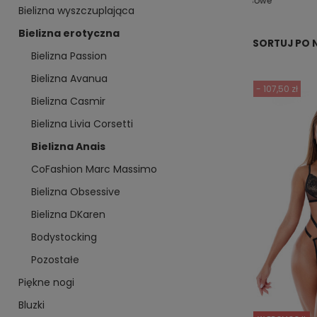
rodziny
damskie
modelująca
dresowe
Bielizna wyszczuplająca
Bielizna erotyczna
SORTUJ PO 
Bielizna Passion
Bielizna Avanua
- 107,50 zł
Bielizna Casmir
Bielizna Livia Corsetti
Bielizna Anais
CoFashion Marc Massimo
Bielizna Obsessive
Bielizna DKaren
Bodystocking
Pozostałe
Piękne nogi
Bluzki