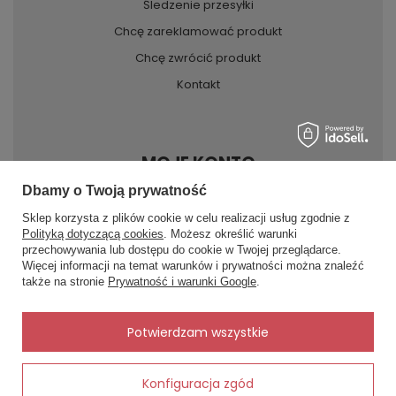
Śledzenie przesyłki
Chcę zareklamować produkt
Chcę zwrócić produkt
Kontakt
MOJE KONTO
Dbamy o Twoją prywatność
Sklep korzysta z plików cookie w celu realizacji usług zgodnie z
INFORMACJE
Polityką dotyczącą cookies
. Możesz określić warunki
przechowywania lub dostępu do cookie w Twojej przeglądarce.
×
✨ Asystent zakupowy
Więcej informacji na temat warunków i prywatności można znaleźć
Napisz czego szukasz — pokażę
POMOC
także na stronie
Prywatność i warunki Google
.
gotowe propozycje.
✨
AI
Potwierdzam wszystkie
Konfiguracja zgód