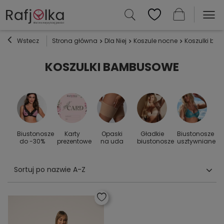
Wstecz
Strona główna
Dla Niej
Koszule nocne
Koszulki ba
KOSZULKI BAMBUSOWE
Biustonosze
Karty
Opaski
Gładkie
Biustonosze
S
 do
do -30%
prezentowe
na uda
biustonosze
usztywniane
Sortuj po nazwie A-Z