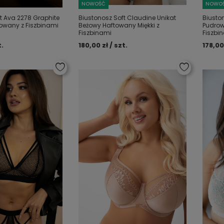
NOWOŚĆ
NOWO
t Ava 2278 Graphite
Biustonosz Soft Claudine Unikat
Biusto
towany z Fiszbinami
Beżowy Haftowany Miękki z
Pudrow
Fiszbinami
Fiszbi
t.
180,00 zł / szt.
178,00 