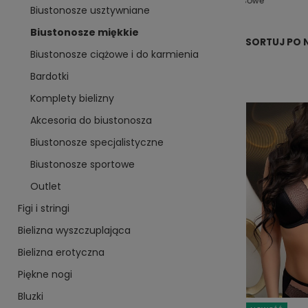
rodziny
damskie
modelująca
dresowe
Biustonosze usztywniane
Biustonosze miękkie
SORTUJ PO 
Biustonosze ciążowe i do karmienia
Bardotki
Komplety bielizny
Akcesoria do biustonosza
Biustonosze specjalistyczne
Biustonosze sportowe
Outlet
Figi i stringi
Bielizna wyszczuplająca
Bielizna erotyczna
Piękne nogi
Bluzki