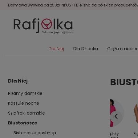
Darmowa wysyłka od 250zł INPOST I Bielizna od polskich producentów 
Dla Niej
Dla Dziecka
Ciąża i macie
BIUST
Dla Niej
Piżamy damskie
Koszule nocne
Szlafroki damskie
Biustonosze
Bistonosze push-up
y dla
Kolanówki
Bielizna
Komplety
Fi