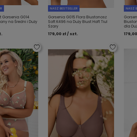
ER
NASZ BESTSELLER
NASZ B
t Gorsenia G014
Gorsenia G015 Flora Biustonosz
Gorsen
ny na Średni i Duży
Soft K496 na Duży Biust Haft Tiul
Biusto
Szary
dla Du
t.
179,00 zł / szt.
179,00