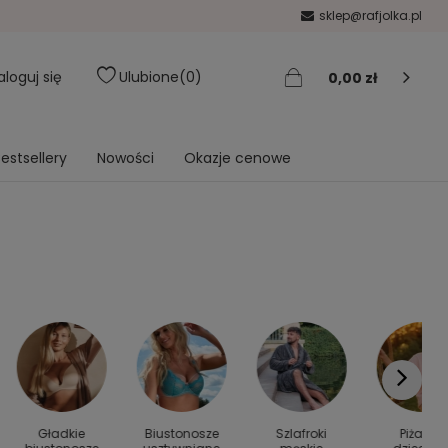
sklep@rafjolka.pl
aloguj się
Ulubione
0
0,00 zł
estsellery
Nowości
Okazje cenowe
Gładkie
Biustonosze
Szlafroki
Piżamy