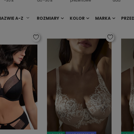
-35%
do -30%
prezentowe
uda
NAZWIE A-Z
ROZMIARY
KOLOR
MARKA
PRZE