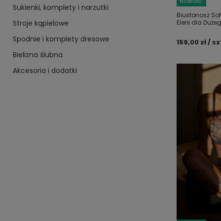
NOWOŚĆ
Sukienki, komplety i narzutki
Biustonosz So
Stroje kąpielowe
Eleni dla Duże
Spodnie i komplety dresowe
159,00 zł / sz
Bielizna ślubna
Akcesoria i dodatki