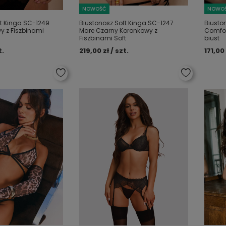
NOWOŚĆ
NOWO
ft Kinga SC-1249
Biustonosz Soft Kinga SC-1247
Biusto
y z Fiszbinami
Mare Czarny Koronkowy z
Comfor
Fiszbinami Soft
biust
t.
219,00 zł / szt.
171,00 