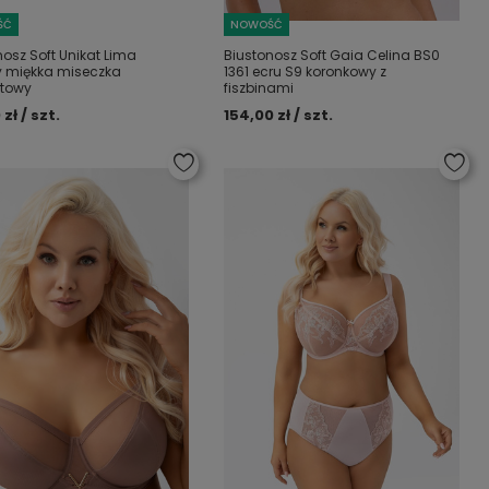
ŚĆ
NOWOŚĆ
nosz Soft Unikat Lima
Biustonosz Soft Gaia Celina BS0
 miękka miseczka
1361 ecru S9 koronkowy z
rtowy
fiszbinami
 zł / szt.
154,00 zł / szt.