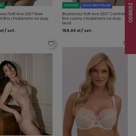
ŚĆ
NOWOŚĆ
NASZ BESTSELLER
nosz Soft Ava 2307 Maxi
Biustonosz Soft Ava 2307 Comfort
t Bra z fiszbinami na duży
Bra czarny z fiszbinami na duży
biust
zł / szt.
159,00 zł / szt.