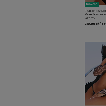
NOWOŚĆ
Biustonosz So
Mare Koronkow
Czarny
219,00 zł / sz