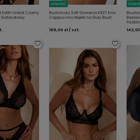
NOWOŚĆ
NOWO
t Edith Unikat Czarny
Biustonosz Soft Gorsenia K937 Evia
Biuston
 Siateczkowy
Cappuccino Miękki na Duży Biust
Beżowo
Fiszbi
t.
169,00 zł / szt.
142,00