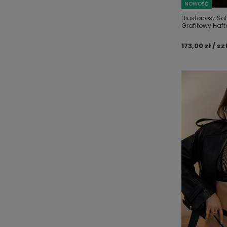
NOWOŚĆ
Biustonosz Sof
Grafitowy Haf
173,00 zł / sz