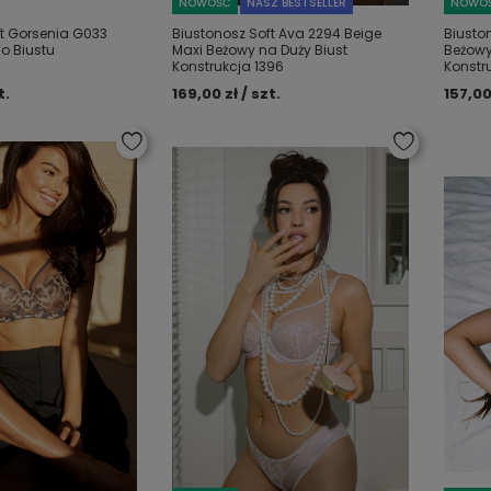
NOWOŚĆ
NASZ BESTSELLER
NOWO
ft Gorsenia G033
Biustonosz Soft Ava 2294 Beige
Biusto
go Biustu
Maxi Beżowy na Duży Biust
Beżowy
Konstrukcja 1396
Konstr
t.
169,00 zł / szt.
157,00