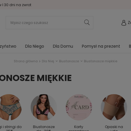
I 30 dni na zwrot
Z
rzyństwo
Dla Niego
Dla Domu
Pomysł na prezent
B
Strona główna
Dla Niej
Biustonosze
Biustonosze miękkie
ONOSZE MIĘKKIE
gi i stringi do
Biustonosze
Karty
Opaski na