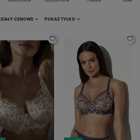
biustonosze
usztywniane
męskie
dziecięc
DZIAŁY CENOWE
POKAŻ TYLKO