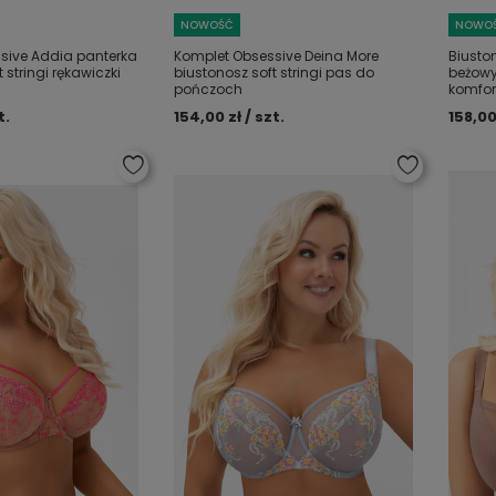
NOWOŚĆ
NOWO
sive Addia panterka
Komplet Obsessive Deina More
Biusto
 stringi rękawiczki
biustonosz soft stringi pas do
beżowy
pończoch
komfo
t.
154,00 zł / szt.
158,00