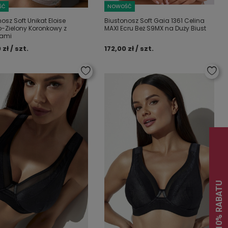
ŚĆ
NOWOŚĆ
osz Soft Unikat Eloise
Biustonosz Soft Gaia 1361 Celina
-Zielony Koronkowy z
MAXI Ecru Beż S9MX na Duży Biust
nami
 zł / szt.
172,00 zł / szt.