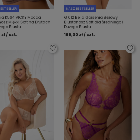
ESTSELLER
NASZ BESTSELLER
ia K564 VICKY Mocca
G 012 Bella Gorsenia Beżowy
nosz Miękki Soft na Drutach
Biustonosz Soft dla Średniego i
żego Biustu
Dużego Biustu
 zł / szt.
169,00 zł / szt.