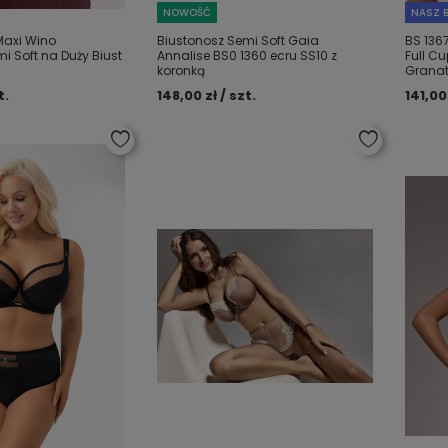
NOWOŚĆ
NASZ B
Maxi Wino
Biustonosz Semi Soft Gaia
BS 136
i Soft na Duży Biust
Annalise BS0 1360 ecru SS10 z
Full C
koronką
Grana
t.
148,00 zł / szt.
141,00 