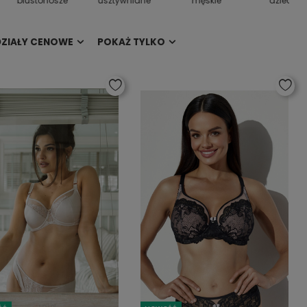
biustonosze
usztywniane
męskie
dziecięc
DZIAŁY CENOWE
POKAŻ TYLKO