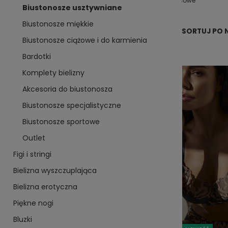
rodziny
damskie
modelująca
dresowe
Biustonosze usztywniane
Biustonosze miękkie
SORTUJ PO 
Biustonosze ciążowe i do karmienia
Bardotki
Komplety bielizny
Akcesoria do biustonosza
Biustonosze specjalistyczne
Biustonosze sportowe
Outlet
Figi i stringi
Bielizna wyszczuplająca
Bielizna erotyczna
Piękne nogi
Bluzki