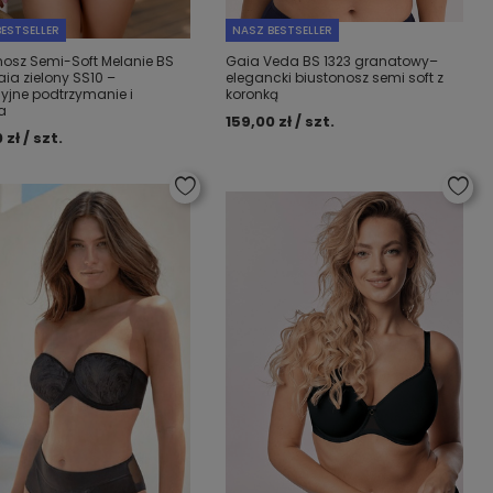
ESTSELLER
NASZ BESTSELLER
nosz Semi-Soft Melanie BS
Gaia Veda BS 1323 granatowy–
aia zielony SS10 –
elegancki biustonosz semi soft z
cyjne podtrzymanie i
koronką
a
159,00 zł / szt.
 zł / szt.