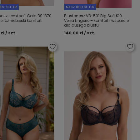
ESTSELLER
NASZ BESTSELLER
nosz semi soft Gaia BS 1370
Biustonosz VB-501 Big Soft K19
e róż niebieski komfort
Vena Lingerie – komfort i wsparcie
dla dużego biustu
zł / szt.
140,00 zł / szt.