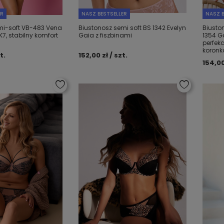
ER
NASZ BESTSELLER
NASZ B
mi-soft VB-483 Vena
Biustonosz semi soft BS 1342 Evelyn
Biusto
K7, stabilny komfort
Gaia z fiszbinami
1354 G
perfek
koronk
t.
152,00 zł / szt.
154,00