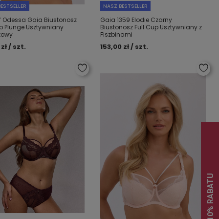
ESTSELLER
NASZ BESTSELLER
7 Odessa Gaia Biustonosz
Gaia 1359 Elodie Czarny
up Plunge Usztywniany
Biustonosz Full Cup Usztywniany z
towy
Fiszbinami
zł / szt.
153,00 zł / szt.