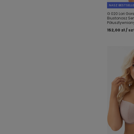
NASZ BESTSELL
G 020 Lori Gor
Biustonosz Sem
Półusztywnian
152,00 zł / sz