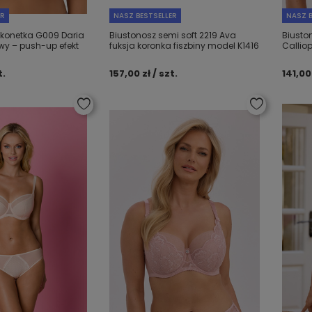
ER
NASZ BESTSELLER
NASZ B
lkonetka G009 Daria
Biustonosz semi soft 2219 Ava
Biusto
wy – push-up efekt
fuksja koronka fiszbiny model K1416
Calliop
t.
157,00 zł / szt.
141,00 