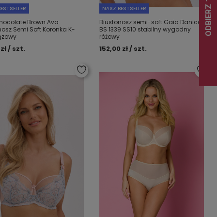
ESTSELLER
NASZ BESTSELLER
hocolate Brown Ava
Biustonosz semi-soft Gaia Danica
nosz Semi Soft Koronka K-
BS 1339 SS10 stabilny wygodny
ązowy
różowy
zł / szt.
152,00 zł / szt.