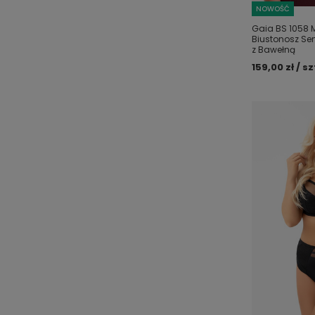
NOWOŚĆ
Gaia BS 1058 
Biustonosz Sem
z Bawełną
159,00 zł / sz