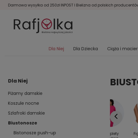
Darmowa wysyłka od 250zł INPOST I Bielizna od polskich producentów 
Dla Niej
Dla Dziecka
Ciąża i macie
BIUS
Dla Niej
Piżamy damskie
Koszule nocne
Szlafroki damskie
Biustonosze
Bistonosze push-up
y dla
Kolanówki
Bielizna
Komplety
Fi