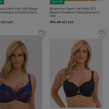
ŚĆ
NOWOŚĆ
nosz Semi Soft 2293 Beige
Biustonosz Semi Soft Gaia 1373
oronkowy z Fiszbiną Semi
Bibiana Fioletowy Półusztywniany
SS5
 zł / szt.
154,00 zł / szt.