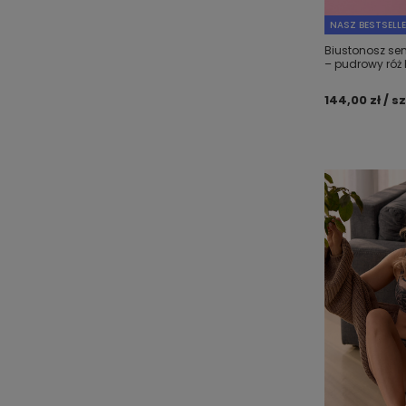
NASZ BESTSELL
Biustonosz se
– pudrowy róż 
144,00 zł / sz