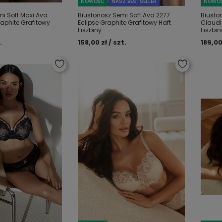
NOWOŚĆ
NASZ BESTSELLER
NOWO
i Soft Maxi Ava
Biustonosz Semi Soft Ava 2277
Biusto
raphite Grafitowy
Eclipse Graphite Grafitowy Haft
Claudi
Fiszbiny
Fiszbi
.
158,00 zł / szt.
189,00