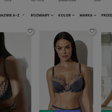
-35%
do -30%
prezentowe
uda
NAZWIE A-Z
ROZMIARY
KOLOR
MARKA
PRZE