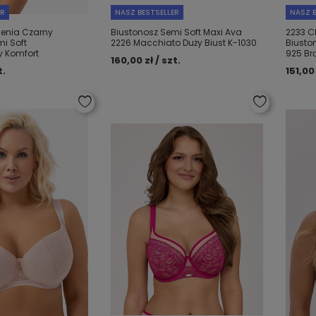
ER
NASZ BESTSELLER
NASZ B
senia Czarny
Biustonosz Semi Soft Maxi Ava
2233 C
i Soft
2226 Macchiato Duży Biust K-1030
Biusto
y Komfort
925 Br
160,00 zł / szt.
t.
151,00 