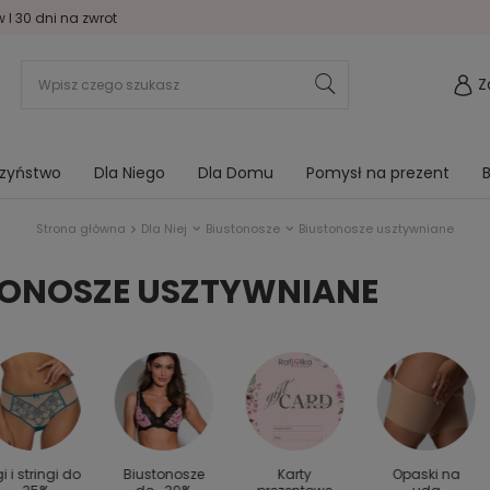
I 30 dni na zwrot
Z
rzyństwo
Dla Niego
Dla Domu
Pomysł na prezent
B
Strona główna
Dla Niej
Biustonosze
Biustonosze usztywniane
TONOSZE USZTYWNIANE
gi i stringi do
Biustonosze
Karty
Opaski na