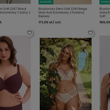
NOWOŚĆ
NOWO
i Soft 2297 Black
Biustonosz Semi Soft 2293 Beige
Biusto
Koronkowy Czarny z
Maxi Ava Koronkowy z Fiszbiną
Gaia K
Beżowy
Soft
t.
171,00 zł / szt.
159,00