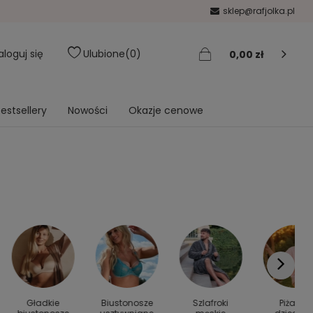
sklep@rafjolka.pl
aloguj się
Ulubione
0
0,00 zł
estsellery
Nowości
Okazje cenowe
Gładkie
Biustonosze
Szlafroki
Piżamy