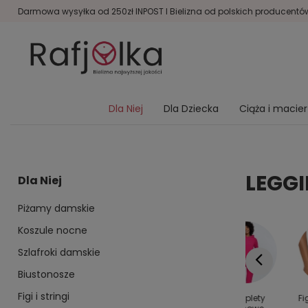
Darmowa wysyłka od 250zł INPOST I Bielizna od polskich producentów 
Dla Niej
Dla Dziecka
Ciąża i macie
LEGG
Dla Niej
Piżamy damskie
Koszule nocne
Szlafroki damskie
Biustonosze
Figi i stringi
y dla
Kolanówki
Bielizna
Komplety
Fi