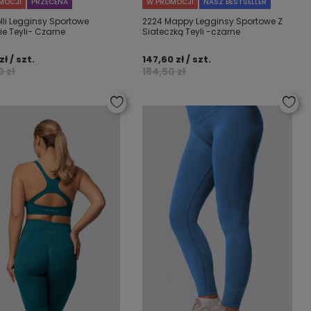
MOCJI
PRZECENA
W PROMOCJI
NASZ BESTSELLER
lli Legginsy Sportowe
2224 Mappy Legginsy Sportowe Z
e Teyli- Czarne
Siateczką Teyli -czarne
zł / szt.
147,60 zł / szt.
0 zł
184,50 zł