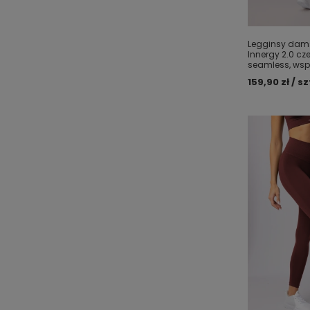
Legginsy damsk
Innergy 2.0 c
seamless, wspa
159,90 zł / sz