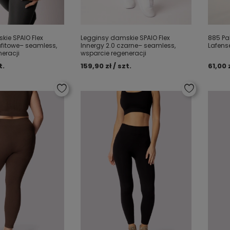
ie SPAIO Flex
Legginsy damskie SPAIO Flex
885 Pa
afitowe– seamless,
Innergy 2.0 czarne– seamless,
Lafense
eracji
wsparcie regeneracji
t.
159,90 zł / szt.
61,00 z