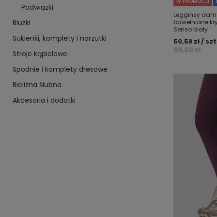
W PROMOCJI
Podwiązki
Legginsy dams
Bluzki
bawełniane kry
Senso biały
Sukienki, komplety i narzutki
50,58 zł / szt
59,50 zł
Stroje kąpielowe
Spodnie i komplety dresowe
Bielizna ślubna
Akcesoria i dodatki