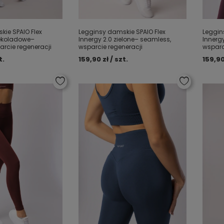
ie SPAIO Flex
Legginsy damskie SPAIO Flex
Leggin
zekoladowe–
Innergy 2.0 zielone– seamless,
Innerg
rcie regeneracji
wsparcie regeneracji
wsparc
t.
159,90 zł / szt.
159,90