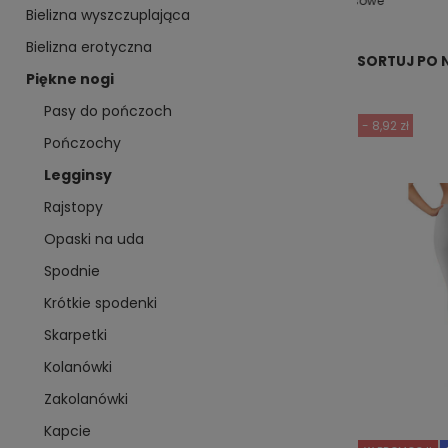
rodziny
damskie
modelująca
dresowe
Bielizna wyszczuplająca
Bielizna erotyczna
SORTUJ PO 
Piękne nogi
Pasy do pończoch
- 8,92 zł
Pończochy
Legginsy
Rajstopy
Opaski na uda
Spodnie
Krótkie spodenki
Skarpetki
Kolanówki
Zakolanówki
Kapcie