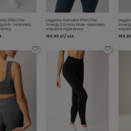
ie SPAIO Flex
Legginsy damskie SPAIO Flex
Leggin
urgund– seamless,
Innergy 2.0 navy blue– seamless,
Innerg
eracji
wsparcie regeneracji
wsparc
t.
159,90 zł / szt.
159,90