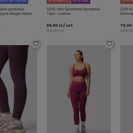
NASZ BESTSELLER
W PROMOCJI
PRZECENA
W PRO
kie sportowe
2205 Velo Sportowe Spodenki
2219 Ko
jące długie Sesto
Teyli- czarne
Damski
.
58,80 zł / szt.
70,00 
84,00 zł
100,0