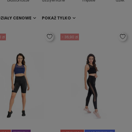
biustonosze
usztywniane
męskie
dziecięc
DZIAŁY CENOWE
POKAŻ TYLKO
 zł
- 36,90 zł