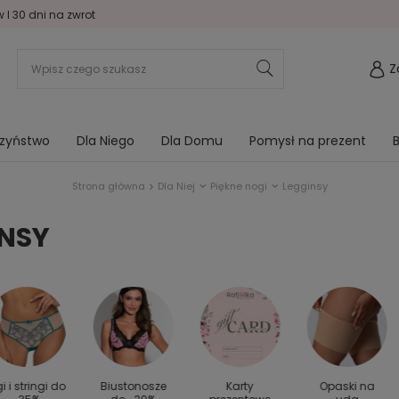
I 30 dni na zwrot
Z
rzyństwo
Dla Niego
Dla Domu
Pomysł na prezent
B
Strona główna
Dla Niej
Piękne nogi
Legginsy
INSY
gi i stringi do
Biustonosze
Karty
Opaski na