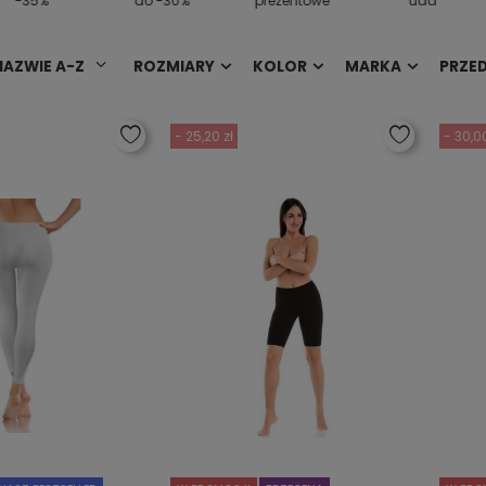
-35%
do -30%
prezentowe
uda
NAZWIE A-Z
ROZMIARY
KOLOR
MARKA
PRZE
- 25,20 zł
- 30,00