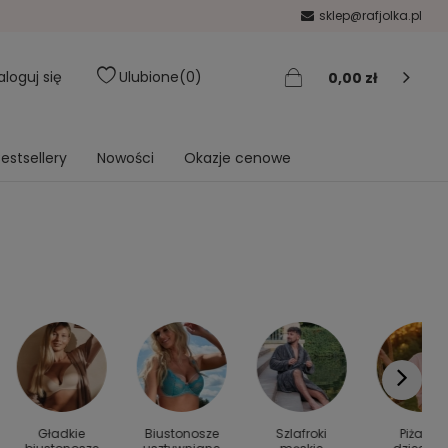
sklep@rafjolka.pl
aloguj się
Ulubione
0
0,00 zł
estsellery
Nowości
Okazje cenowe
Gładkie
Biustonosze
Szlafroki
Piżamy