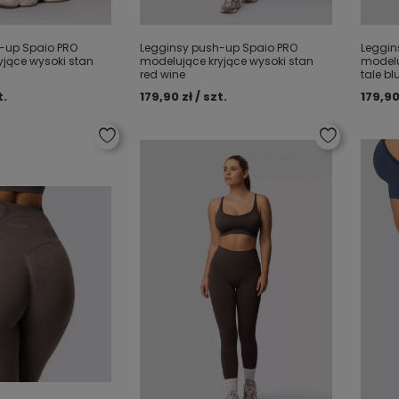
-up Spaio PRO
Legginsy push-up Spaio PRO
Leggin
yjące wysoki stan
modelujące kryjące wysoki stan
modelu
red wine
tale bl
t.
179,90 zł / szt.
179,90