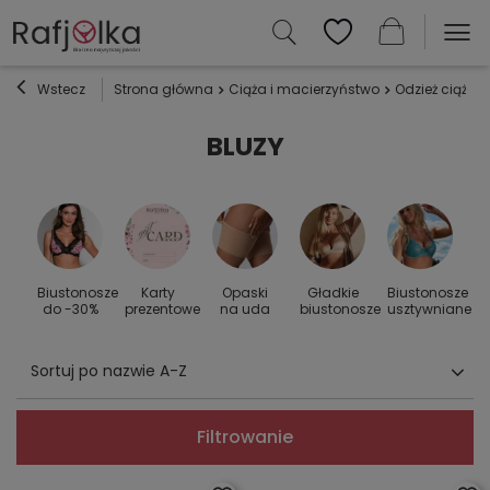
Wstecz
Strona główna
Ciąża i macierzyństwo
Odzież ciążow
BLUZY
Biustonosze
Karty
Opaski
Gładkie
Biustonosze
S
 do
do -30%
prezentowe
na uda
biustonosze
usztywniane
Sortuj po nazwie A-Z
Filtrowanie