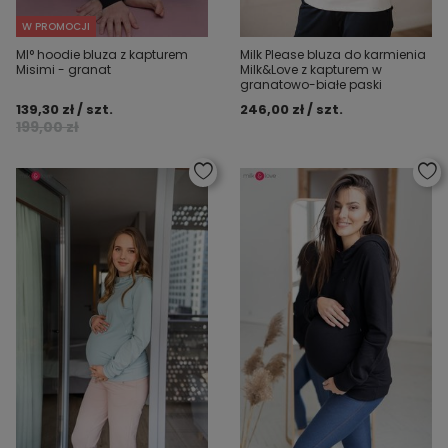
W PROMOCJI
MI° hoodie bluza z kapturem
Milk Please bluza do karmienia
Misimi - granat
Milk&Love z kapturem w
granatowo-białe paski
139,30 zł / szt.
246,00 zł / szt.
199,00 zł