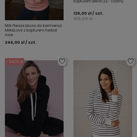
kapturem MIRACLE- czarny
126,00 zł / szt.
180,00 zł
Milk Please bluza do karmienia
Milk&Love z kapturem herbal
rose
246,00 zł / szt.
- 59,70 zł