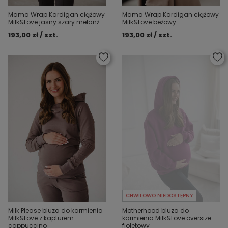
Mama Wrap Kardigan ciążowy
Mama Wrap Kardigan ciążowy
Milk&Love jasny szary melanż
Milk&Love beżowy
193,00 zł / szt.
193,00 zł / szt.
CHWILOWO NIEDOSTĘPNY
Milk Please bluza do karmienia
Motherhood bluza do
Milk&Love z kapturem
karmienia Milk&Love oversize
cappuccino
fioletowy