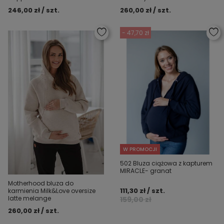
246,00 zł / szt.
260,00 zł / szt.
- 47,70 zł
W PROMOCJI
502 Bluza ciążowa z kapturem
MIRACLE- granat
Motherhood bluza do
111,30 zł / szt.
karmienia Milk&Love oversize
latte melange
159,00 zł
260,00 zł / szt.