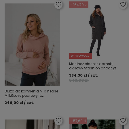
- 164,70 zł
W PROMOCJI
Martinez płaszcz damski,
ciążowy 9fashion antracyt
384,30 zł / szt.
549,00 zł
Bluza do karmienia Milk Please
Milk&Love pudrowy róż
246,00 zł / szt.
- 57,60 zł