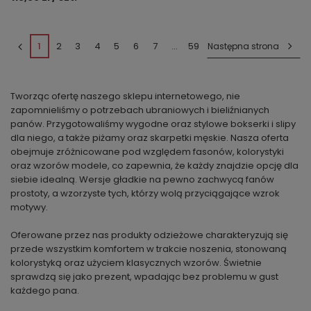
1
2
3
4
5
6
7
...
59
Następna strona
Tworząc ofertę naszego sklepu internetowego, nie
zapomnieliśmy o potrzebach ubraniowych i bieliźnianych
panów. Przygotowaliśmy wygodne oraz stylowe bokserki i slipy
dla niego, a także piżamy oraz skarpetki męskie. Nasza oferta
obejmuje zróżnicowane pod względem fasonów, kolorystyki
oraz wzorów modele, co zapewnia, że każdy znajdzie opcję dla
siebie idealną. Wersje gładkie na pewno zachwycą fanów
prostoty, a wzorzyste tych, którzy wolą przyciągające wzrok
motywy.
Oferowane przez nas produkty odzieżowe charakteryzują się
przede wszystkim komfortem w trakcie noszenia, stonowaną
kolorystyką oraz użyciem klasycznych wzorów. Świetnie
sprawdzą się jako prezent, wpadając bez problemu w gust
każdego pana.