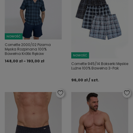
NOWOŚĆ
Cornette 2000/02 Piżama
Męska Rozpinana 100%
Bawełna Krótki Rękaw
NOWOŚĆ
148,00 zł - 193,00 zł
Cornette 945/14 Bokserki Męskie
Luźne 100% Bawełna 3-Pak
96,00 zł / szt.