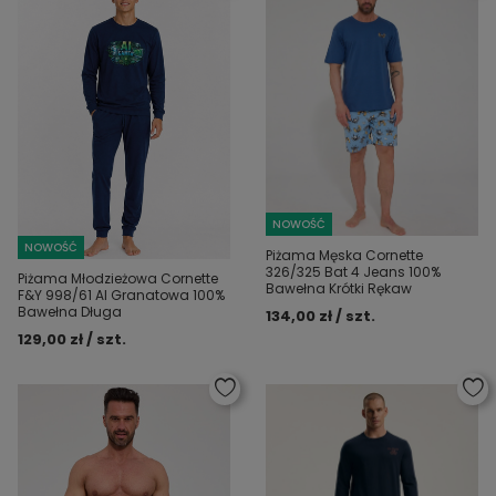
NOWOŚĆ
NOWOŚĆ
Piżama Męska Cornette
326/325 Bat 4 Jeans 100%
Piżama Młodzieżowa Cornette
Bawełna Krótki Rękaw
F&Y 998/61 AI Granatowa 100%
Bawełna Długa
134,00 zł / szt.
129,00 zł / szt.