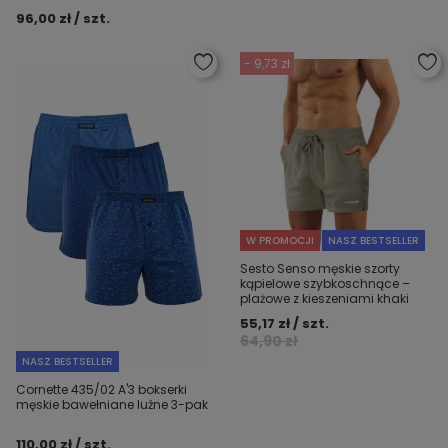
96,00 zł / szt.
- 9,73 zł
W PROMOCJI
NASZ BESTSELLER
Sesto Senso męskie szorty
kąpielowe szybkoschnące –
plażowe z kieszeniami khaki
55,17 zł / szt.
64,90 zł
NASZ BESTSELLER
Cornette 435/02 A'3 bokserki
męskie bawełniane luźne 3-pak
110,00 zł / szt.