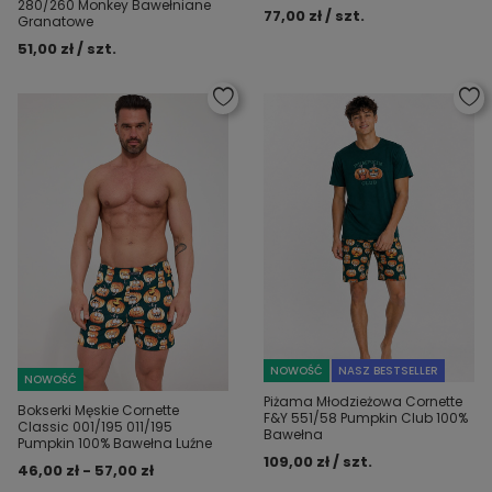
280/260 Monkey Bawełniane
77,00 zł / szt.
Granatowe
51,00 zł / szt.
NOWOŚĆ
NASZ BESTSELLER
NOWOŚĆ
Piżama Młodzieżowa Cornette
Bokserki Męskie Cornette
F&Y 551/58 Pumpkin Club 100%
Classic 001/195 011/195
Bawełna
Pumpkin 100% Bawełna Luźne
109,00 zł / szt.
46,00 zł - 57,00 zł