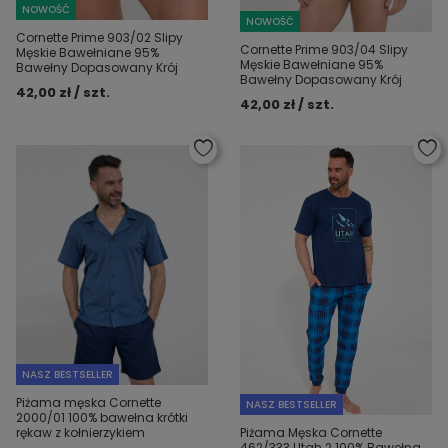
NOWOŚĆ
NOWOŚĆ
Cornette Prime 903/02 Slipy
Cornette Prime 903/04 Slipy
Męskie Bawełniane 95%
Męskie Bawełniane 95%
Bawełny Dopasowany Krój
Bawełny Dopasowany Krój
42,00 zł / szt.
42,00 zł / szt.
NASZ BESTSELLER
Piżama męska Cornette
NASZ BESTSELLER
2000/01 100% bawełna krótki
Piżama Męska Cornette
rękaw z kołnierzykiem
462/333 Utah 2 100% Bawełna