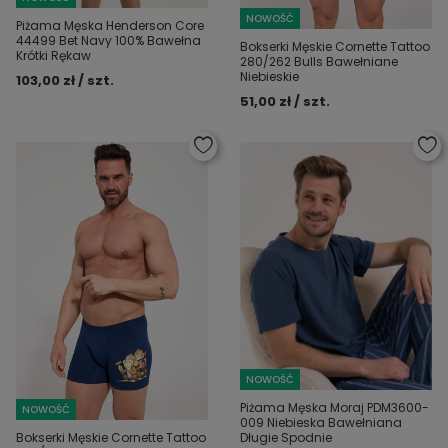
NOWOŚĆ
Piżama Męska Henderson Core
44499 Bet Navy 100% Bawełna
Bokserki Męskie Cornette Tattoo
Krótki Rękaw
280/262 Bulls Bawełniane
Niebieskie
103,00 zł / szt.
51,00 zł / szt.
NOWOŚĆ
Piżama Męska Moraj PDM3600-
NOWOŚĆ
009 Niebieska Bawełniana
Bokserki Męskie Cornette Tattoo
Długie Spodnie