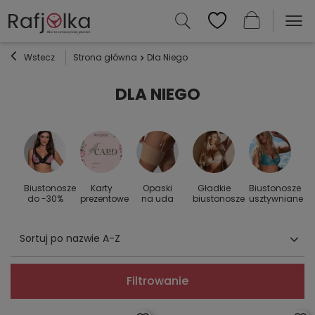
Wstecz
Strona główna
Dla Niego
DLA NIEGO
Biustonosze
Karty
Opaski
Gładkie
Biustonosze
S
 do
do -30%
prezentowe
na uda
biustonosze
usztywniane
Sortuj po nazwie A-Z
Filtrowanie