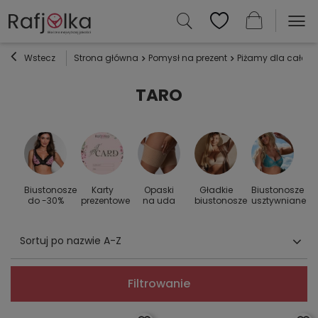
Wstecz
Strona główna
Pomysł na prezent
Piżamy dla całej r
TARO
Biustonosze
Karty
Opaski
Gładkie
Biustonosze
S
 do
do -30%
prezentowe
na uda
biustonosze
usztywniane
Sortuj po nazwie A-Z
Filtrowanie