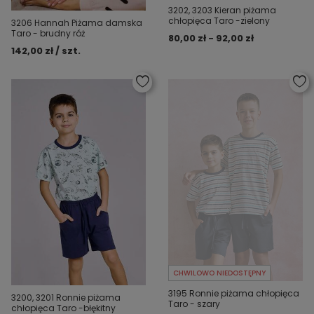
3202, 3203 Kieran piżama
chłopięca Taro -zielony
3206 Hannah Piżama damska
Taro - brudny róż
80,00 zł - 92,00 zł
142,00 zł / szt.
CHWILOWO NIEDOSTĘPNY
3195 Ronnie piżama chłopięca
3200, 3201 Ronnie piżama
Taro - szary
chłopięca Taro -błękitny