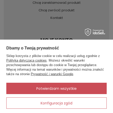
Chcę zareklamować produkt
Chcę zwrócić produkt
Kontakt
MOJE KONTO
Dbamy o Twoją prywatność
Sklep korzysta z plików cookie w celu realizacji usług zgodnie z
INFORMACJE
Polityką dotyczącą cookies
. Możesz określić warunki
przechowywania lub dostępu do cookie w Twojej przeglądarce.
×
✨ Asystent zakupowy
Więcej informacji na temat warunków i prywatności można znaleźć
Napisz czego szukasz — pokażę
POMOC
także na stronie
Prywatność i warunki Google
.
gotowe propozycje.
✨
AI
Potwierdzam wszystkie
Konfiguracja zgód