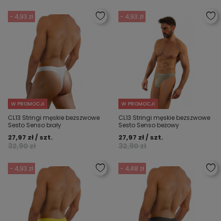
- 4,93 zł
- 4,93 zł
W PROMOCJI
W PROMOCJI
CL13 Stringi męskie bezszwowe
CL13 Stringi męskie bezszwowe
Sesto Senso biały
Sesto Senso beżowy
27,97 zł / szt.
27,97 zł / szt.
32,90 zł
32,90 zł
- 4,93 zł
- 4,48 zł