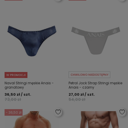
CHWILOWO NIEDOSTĘPNY
W PROMOCJI
Naval Stringi męskie Anais -
Petrol Jock Strap Stringi męskie
granatowy
Anais - czarny
36,50 zł / szt.
27,00 zł / szt.
73,00 zł
54,00 zł
- 36,50 zł