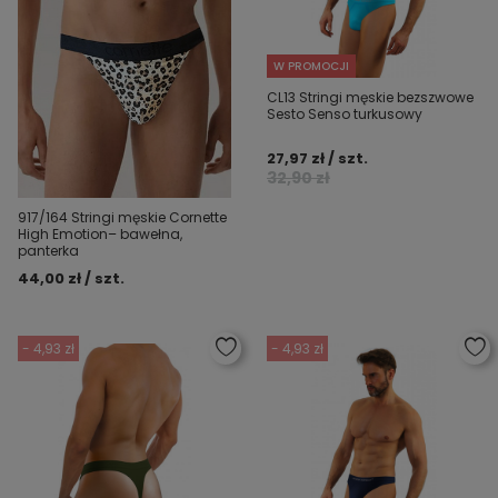
W PROMOCJI
CL13 Stringi męskie bezszwowe
Sesto Senso turkusowy
27,97 zł / szt.
32,90 zł
917/164 Stringi męskie Cornette
High Emotion– bawełna,
panterka
44,00 zł / szt.
- 4,93 zł
- 4,93 zł