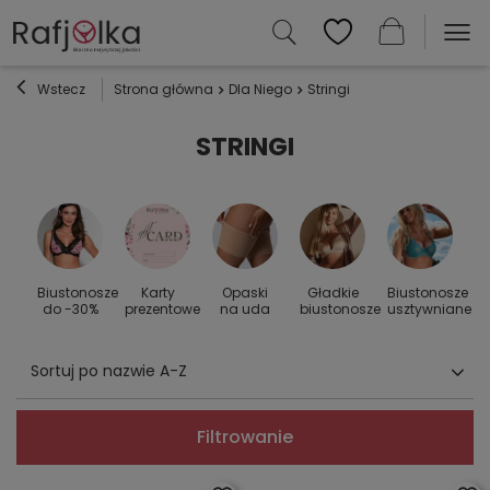
Wstecz
Strona główna
Dla Niego
Stringi
STRINGI
Biustonosze
Karty
Opaski
Gładkie
Biustonosze
S
 do
do -30%
prezentowe
na uda
biustonosze
usztywniane
Sortuj po nazwie A-Z
Filtrowanie