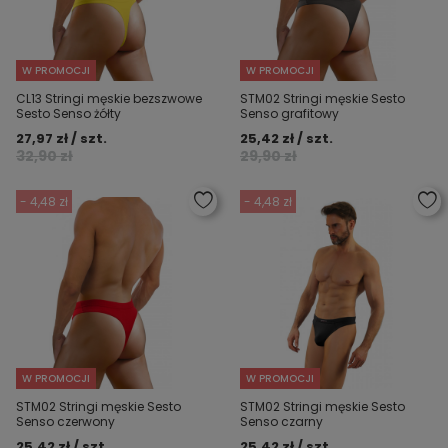
W PROMOCJI
W PROMOCJI
CL13 Stringi męskie bezszwowe
STM02 Stringi męskie Sesto
Sesto Senso żółty
Senso grafitowy
27,97 zł / szt.
25,42 zł / szt.
32,90 zł
29,90 zł
- 4,48 zł
- 4,48 zł
W PROMOCJI
W PROMOCJI
STM02 Stringi męskie Sesto
STM02 Stringi męskie Sesto
Senso czerwony
Senso czarny
25,42 zł / szt.
25,42 zł / szt.