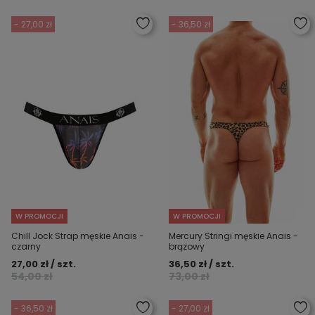
- 27,00 zł
- 36,50 zł
W PROMOCJI
W PROMOCJI
Chill Jock Strap męskie Anais -
Mercury Stringi męskie Anais -
czarny
brązowy
27,00 zł / szt.
36,50 zł / szt.
54,00 zł
73,00 zł
- 36,50 zł
- 27,00 zł