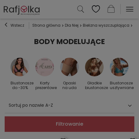
Wstecz
Strona główna
Dla Niej
Bielizna wyszczuplająca
Bo
BODY MODELUJĄCE
Biustonosze
Karty
Opaski
Gładkie
Biustonosze
S
 do
do -30%
prezentowe
na uda
biustonosze
usztywniane
Sortuj po nazwie A-Z
Filtrowanie