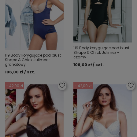
119 Body korygujące pod biust
Shape & Chick Julimex -
119 Body korygujące pod biust
czarny
Shape & Chick Julimex -
106,00 zł / szt.
granatowy
106,00 zł / szt.
- 42,00 zł
- 42,00 zł