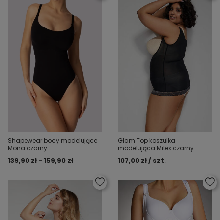
Shapewear body modelujące
Glam Top koszulka
Mona czarny
modelująca Mitex czarny
139,90 zł - 159,90 zł
107,00 zł / szt.