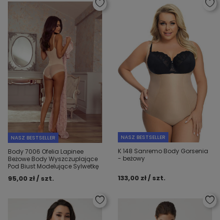
NASZ BESTSELLER
NASZ BESTSELLER
K 148 Sanremo Body Gorsenia
Body 7006 Ofelia Lapinee
- beżowy
Beżowe Body Wyszczuplające
Pod Biust Modelujące Sylwetkę
133,00 zł / szt.
95,00 zł / szt.