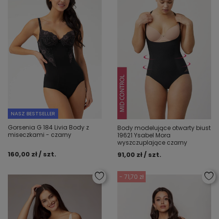
NASZ BESTSELLER
Gorsenia G 184 Livia Body z
Body modelujące otwarty biust
miseczkami - czarny
19621 Ysabel Mora
wyszczuplające czarny
160,00 zł / szt.
91,00 zł / szt.
- 71,70 zł