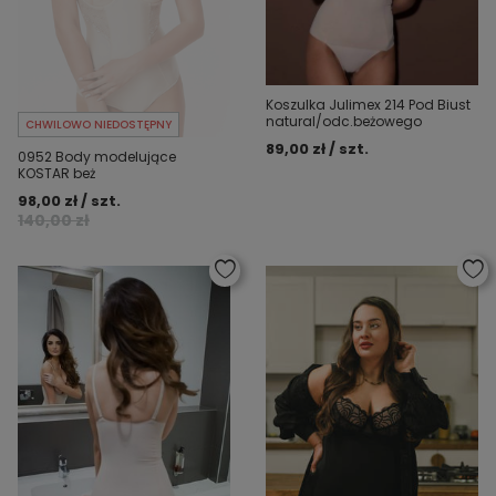
Koszulka Julimex 214 Pod Biust
natural/odc.beżowego
CHWILOWO NIEDOSTĘPNY
89,00 zł / szt.
0952 Body modelujące
KOSTAR beż
98,00 zł / szt.
140,00 zł