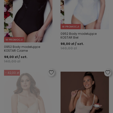
W PROMOCJI
0952 Body modelujące
KOSTAR Biel
W PROMOCJI
98,00 zł / szt.
0952 Body modelujące
140,00 zł
KOSTAR Czarne
98,00 zł / szt.
140,00 zł
- 42,00 zł