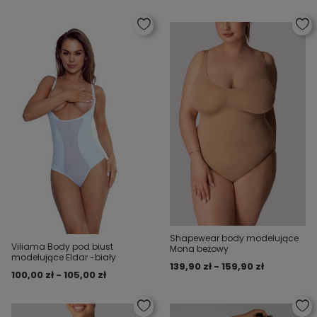
Shapewear body modelujące
Viliama Body pod biust
Mona beżowy
modelujące Eldar -biały
139,90 zł - 159,90 zł
100,00 zł - 105,00 zł