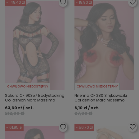
- 148,40 zł
- 18,90 zł
CHWILOWO NIEDOSTĘPNY
CHWILOWO NIEDOSTĘPNY
Sakura CF 90357 Bodystocking
Nnenna CF 28013 rękawiczki
CoFashion Marc Massimo
CoFashion Marc Massimo
63,60 zł / szt.
8,10 zł / szt.
212,00 zł
27,00 zł
- 61,95 zł
- 56,70 zł