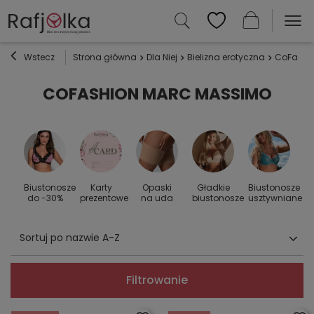
Wstecz
Strona główna
Dla Niej
Bielizna erotyczna
CoFashi
COFASHION MARC MASSIMO
Biustonosze
Karty
Opaski
Gładkie
Biustonosze
S
 do
do -30%
prezentowe
na uda
biustonosze
usztywniane
Sortuj po nazwie A-Z
Filtrowanie