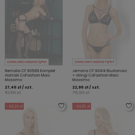
CHWILOWO NIEDOSTĘPNY
CHWILOWO NIEDOSTĘPNY
Nemalia CF 90589 Komplet
Jemana CF 90414 Biustonosz
damski CoFashion Marc
+ stringi CoFashion Marc
Massimo
Massimo
27,45 zł / szt.
22,95 zł / szt.
91,50 zł
76,50 zł
- 60,20 zł
- 63,35 zł