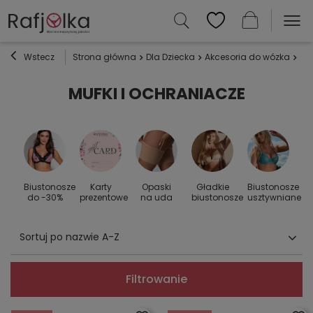
Wstecz
Strona główna
Dla Dziecka
Akcesoria do wózka
Muf
MUFKI I OCHRANIACZE
Biustonosze
Karty
Opaski
Gładkie
Biustonosze
S
 do
do -30%
prezentowe
na uda
biustonosze
usztywniane
Sortuj po nazwie A-Z
Filtrowanie