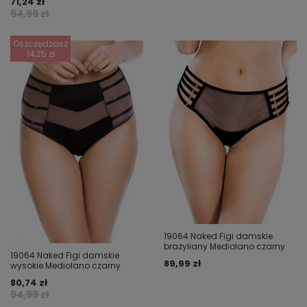
71,24 zł
94,99 zł
Oszczędzasz
14,25 zł
19064 Naked Figi damskie
brazyliany Mediolano czarny
19064 Naked Figi damskie
89,99 zł
wysokie Mediolano czarny
80,74 zł
94,99 zł