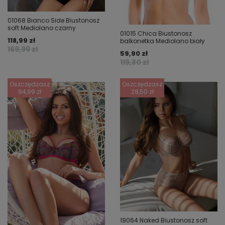
01068 Bianco Side Biustonosz
soft Mediolano czarny
01015 Chica Biustonosz
118,99 zł
balkonetka Mediolano biały
169,99 zł
59,90 zł
119,80 zł
Oszczędzasz
Oszczędzasz
94,99 zł
28,50 zł
19064 Naked Biustonosz soft