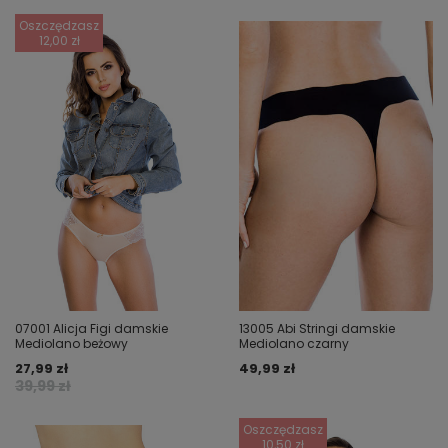
Oszczędzasz
12,00 zł
07001 Alicja Figi damskie
13005 Abi Stringi damskie
Mediolano beżowy
Mediolano czarny
27,99 zł
49,99 zł
39,99 zł
Oszczędzasz
10,50 zł