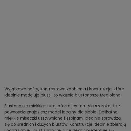
Wyjątkowe hafty, kontrastowe zdobienia i konstrukcje, które
idealnie modelują biust- to właśnie
biustonosze
Mediolano!
Biustonosze miękkie
- tutaj oferta jest na tyle szeroka, że z
pewnością znajdziesz model idealny dla siebie! Delikatne,
miękkie miseczki usztywniane fiszbinami idealnie sprawdzą
się do średnich i dużych biustów. Konstrukcje idealnie zbierają
i podtrzymują biust sprawiając, że dekolt prezentuje się