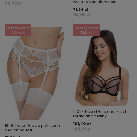
wysokie Mediolano ecru
94,99 zł
71,24 zł
94,99 zł
Oszczędzasz
Oszczędzasz
23,75 zł
28,50 zł
19064 Naked Biustonosz soft
Mediolano czarny
161,49 zł
19091 Delice Pas do pończoch
189,99 zł
Mediolano ecru