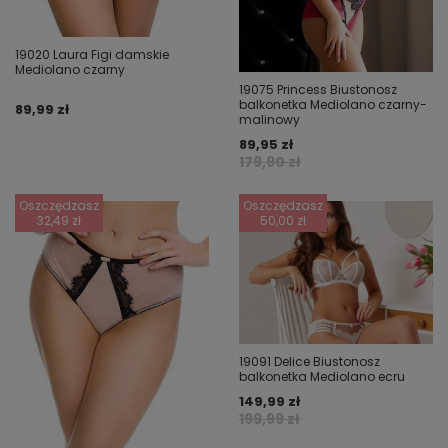
19020 Laura Figi damskie
Mediolano czarny
19075 Princess Biustonosz
balkonetka Mediolano czarny-
89,99 zł
malinowy
89,95 zł
179,90 zł
Oszczędzasz
Oszczędzasz
32,49 zł
50,00 zł
19091 Delice Biustonosz
balkonetka Mediolano ecru
149,99 zł
199,99 zł