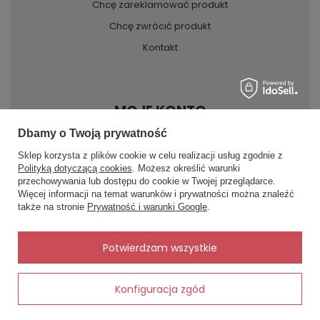
Chcę zareklamować produkt
Chcę zwrócić produkt
Kontakt
MOJE KONTO
Dbamy o Twoją prywatność
Sklep korzysta z plików cookie w celu realizacji usług zgodnie z
INFORMACJE
Polityką dotyczącą cookies
. Możesz określić warunki
przechowywania lub dostępu do cookie w Twojej przeglądarce.
Więcej informacji na temat warunków i prywatności można znaleźć
POMOC
także na stronie
Prywatność i warunki Google
.
✨
AI
Potwierdzam wszystkie
Konfiguracja zgód