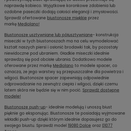
naprawdę kobieco. Wyjątkowe koronkowe zdobienia lub
ozdobne paseczki dodają całości elegancji i zmysłowości.
Sprawdź ofertowane
biustonosze miękkie
przez
markę
Mediolano!
Biustonosze usztywniane lub półusztywniane
- konstrukcja
miseczki w tych biustonoszach ma na celu wymodelować
kształt naszych piersi i osłonić brodawki tak, by pozostały
niewidoczne pod ubraniem. Gładkie miseczki idealnie
sprawdzą się pod obcisłe ubrania. Dodatkowo modele
oferowane przez markę
Mediolano
to modele spacer, co
oznacza, że jego warstwy są przepuszczalne dla powietrza i
wilgoci. Biustonosze spacer zapewniają odpowiednie
odprowadzanie na zewnątrz ciepła i wilgoci, dzięki czemu
latem skóra nie będzie się w nim pocić.
Sprawdź dostępne
modele!
Biustonosze push-up
- idealnie modelują i unoszą biust
pięknie go eksponując. Biustonosze te posiadają wyjmowane
wkładki push-up dzięki którym idealnie dopasujesz go do
swojego biustu. Sprawdź model
19080 Dolce
oraz
01077