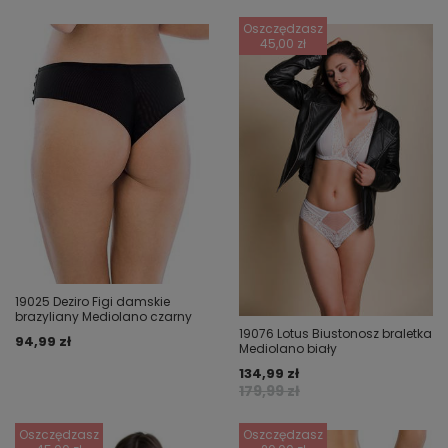
Oszczędzasz
45,00 zł
19025 Deziro Figi damskie
brazyliany Mediolano czarny
19076 Lotus Biustonosz braletka
94,99 zł
Mediolano biały
134,99 zł
179,99 zł
Oszczędzasz
Oszczędzasz