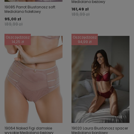
Mediolano beżowy
19085 Parrot Biustonosz soft
161,49 zł
Mediolano fioletowy
189,99 zł
95,00 zł
189,99 zł
Oszczędzasz
Oszczędzasz
14,25 zł
94,99 zł
19064 Naked Figi damskie
19020 Laura Biustonosz spacer
wysokie Mediolano beżowy
Mediolano bordowy