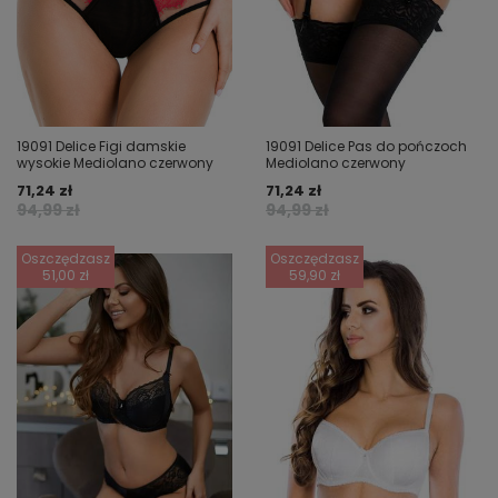
19091 Delice Pas do pończoch
19091 Delice Figi damskie
Mediolano czerwony
wysokie Mediolano czerwony
71,24 zł
71,24 zł
94,99 zł
94,99 zł
Oszczędzasz
Oszczędzasz
51,00 zł
59,90 zł