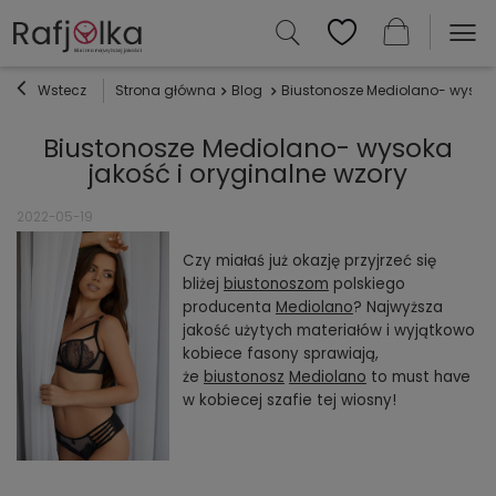
Wstecz
Strona główna
Blog
Biustonosze Mediolano- wysoka 
Biustonosze Mediolano- wysoka
jakość i oryginalne wzory
2022-05-19
Czy miałaś już okazję przyjrzeć się
bliżej
biustonoszom
polskiego
producenta
Mediolano
? Najwyższa
jakość użytych materiałów i wyjątkowo
kobiece fasony sprawiają,
że
biustonosz
Mediolano
to must have
w kobiecej szafie tej wiosny!