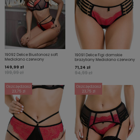
19092 Delice Biustonosz soft
19091 Delice Figi damskie
Mediolano czerwony
brazyliany Mediolano czerwony
149,99 zł
71,24 zł
199,99 zł
94,99 zł
Oszczędzasz
Oszczędzasz
23,75 zł
23,75 zł