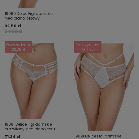
19080 Dolce Figi damskie
Mediolano beżowy
32,50 zł
64,99 zł
Oszczędzasz
Oszczędzasz
23,75 zł
23,75 zł
19091 Delice Figi damskie
brazyliany Mediolano ecru
19091 Delice Figi damskie
71,24 zł