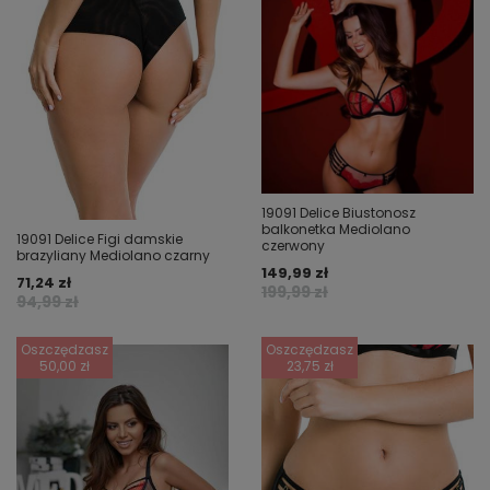
19091 Delice Biustonosz
balkonetka Mediolano
19091 Delice Figi damskie
czerwony
brazyliany Mediolano czarny
149,99 zł
71,24 zł
199,99 zł
94,99 zł
Oszczędzasz
Oszczędzasz
50,00 zł
23,75 zł