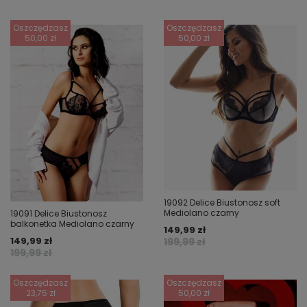
Oszczędzasz
Oszczędzasz
50,00 zł
50,00 zł
19092 Delice Biustonosz soft
Mediolano czarny
19091 Delice Biustonosz
balkonetka Mediolano czarny
149,99 zł
149,99 zł
199,99 zł
199,99 zł
Oszczędzasz
Oszczędzasz
23,75 zł
50,00 zł