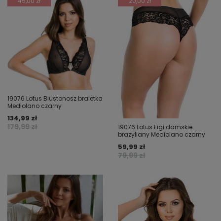
45,00 zł
20,00 zł
19076 Lotus Biustonosz braletka
Mediolano czarny
134,99 zł
179,99 zł
19076 Lotus Figi damskie
brazyliany Mediolano czarny
59,99 zł
79,99 zł