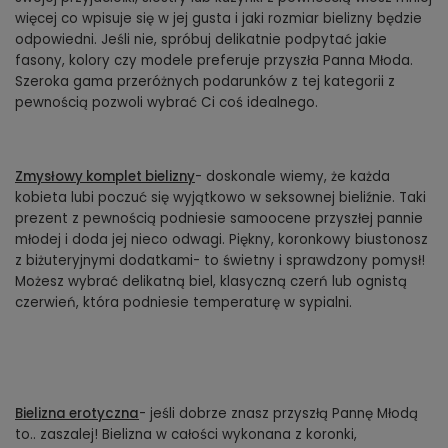
więcej co wpisuje się w jej gusta i jaki rozmiar bielizny będzie
odpowiedni. Jeśli nie, spróbuj delikatnie podpytać jakie
fasony, kolory czy modele preferuje przyszła Panna Młoda.
Szeroka gama przeróżnych podarunków z tej kategorii z
pewnością pozwoli wybrać Ci coś idealnego.
Zmysłowy komplet bielizny
- doskonale wiemy, że każda
kobieta lubi poczuć się wyjątkowo w seksownej bieliźnie. Taki
prezent z pewnością podniesie samoocene przyszłej pannie
młodej i doda jej nieco odwagi. Piękny, koronkowy biustonosz
z biżuteryjnymi dodatkami- to świetny i sprawdzony pomysł!
Możesz wybrać delikatną biel, klasyczną czerń lub ognistą
czerwień, która podniesie temperaturę w sypialni.
Bielizna erotyczna
- jeśli dobrze znasz przyszłą Pannę Młodą
to.. zaszalej! Bielizna w całości wykonana z koronki,