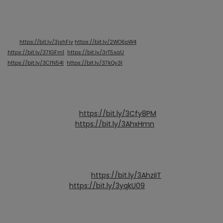
https://bit.ly/3jshFiy
https://bit.ly/2WO6pW4
https://bit.ly/37lGFm1
https://bit.ly/3rT5sqU
https://bit.ly/3CfN54l
https://bit.ly/37kQy3l
https://bit.ly/3Cfy8PM
https://bit.ly/3AhxHmn
https://bit.ly/3AhziIT
https://bit.ly/3yqkU09