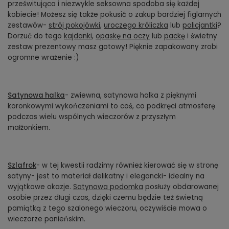
prześwitująca i niezwykle seksowna spodoba się każdej
kobiecie! Możesz się także pokusić o zakup bardziej figlarnych
zestawów-
strój pokojówki
,
uroczego króliczka
lub
policjantki
?
Dorzuć do tego
kajdanki
,
opaskę na oczy
lub
packę
i świetny
zestaw prezentowy masz gotowy! Pięknie zapakowany zrobi
ogromne wrażenie :)
Satynowa halka
- zwiewna, satynowa halka z pięknymi
koronkowymi wykończeniami to coś, co podkręci atmosferę
podczas wielu wspólnych wieczorów z przyszłym
małżonkiem.
Szlafrok
- w tej kwestii radzimy również kierować się w stronę
satyny- jest to materiał delikatny i elegancki- idealny na
wyjątkowe okazje.
Satynowa podomka
posłuży obdarowanej
osobie przez długi czas, dzięki czemu będzie też świetną
pamiątką z tego szalonego wieczoru, oczywiście mowa o
wieczorze panieńskim.