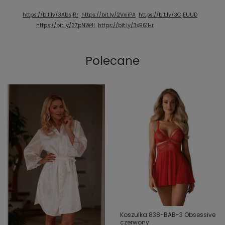
https://bit.ly/3AbsjRr
https://bit.ly/2VxiiPA
https://bit.ly/3CjEUUD
https://bit.ly/37pNW4l
https://bit.ly/3xB61Hr
Polecane
Koszulka 838-BAB-3 Obsessive
czerwony