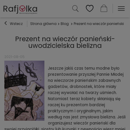
Wstecz
Strona główna
Blog
Prezent na wieczór panieński- u
Prezent na wieczór panieński-
uwodzicielska bielizna
2021-08-05
Jeszcze jakiś czas temu modne było
prezentowanie przyszłej Pannie Młodej
na wieczorze panieńskim zabawnych
gadżetów, drobnostek, które miały
raczej wywołać na twarzy uśmiech.
Natomiast teraz kobiety skłaniają się
raczej ku prezentom bardziej
praktycznym i oryginalnym, jakim
według nas jest zmysłowa bielizna. Jeśli
organizujesz wieczór panieński dla
swojej przyjaciółki, siostry lub kuzynki z pewnością wiesz mniej