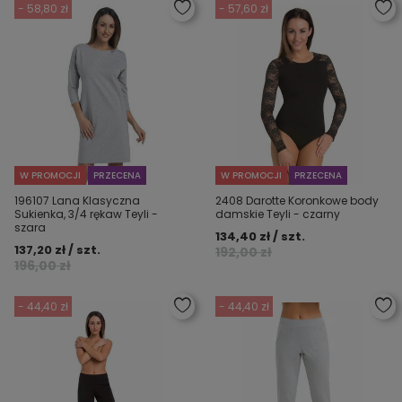
- 58,80 zł
- 57,60 zł
W PROMOCJI
PRZECENA
W PROMOCJI
PRZECENA
196107 Lana Klasyczna
2408 Darotte Koronkowe body
Sukienka, 3/4 rękaw Teyli -
damskie Teyli - czarny
szara
134,40 zł / szt.
137,20 zł / szt.
192,00 zł
196,00 zł
- 44,40 zł
- 44,40 zł