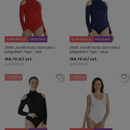
W PROMOCJI
PRZECENA
W PROMOCJI
PRZECENA
2445 Janett body damskie z
2445 Janett body damskie z
półgolfem Teyli - red
półgolfem Teyli - blue
168,70 zł / szt.
168,70 zł / szt.
241,00 zł
241,00 zł
- 72,30 zł
- 51,30 zł