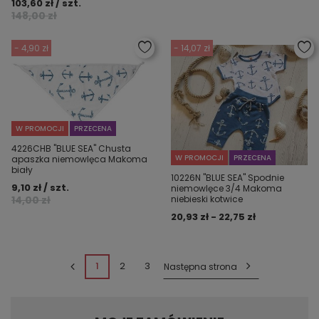
103,60 zł / szt.
148,00 zł
- 4,90 zł
- 14,07 zł
W PROMOCJI
PRZECENA
4226CHB "BLUE SEA" Chusta
W PROMOCJI
PRZECENA
apaszka niemowlęca Makoma
biały
10226N "BLUE SEA" Spodnie
9,10 zł / szt.
niemowlęce 3/4 Makoma
14,00 zł
niebieski kotwice
20,93 zł - 22,75 zł
1
2
3
Następna strona