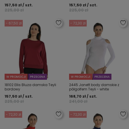
157,50 zł / szt.
157,50 zł / szt.
225,00 zł
225,00 zł
- 67,50 zł
- 72,30 zł
W PROMOCJI
PRZECENA
W PROMOCJI
PRZECENA
18102 Ellis Bluza damska Teyli
2445 Janett body damskie z
bordowy
półgolfem Teyli - white
157,50 zł / szt.
168,70 zł / szt.
225,00 zł
241,00 zł
- 72,30 zł
- 72,30 zł