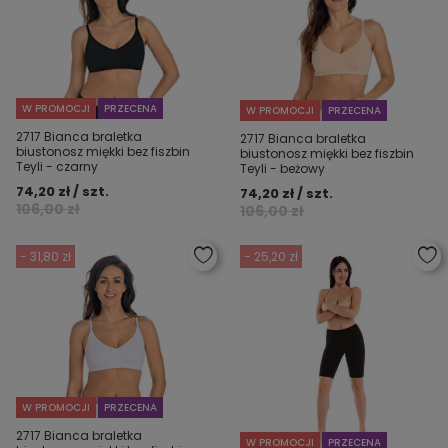
W PROMOCJI
PRZECENA
W PROMOCJI
PRZECENA
2717 Bianca braletka
2717 Bianca braletka
biustonosz miękki bez fiszbin
biustonosz miękki bez fiszbin
Teyli - czarny
Teyli - beżowy
74,20 zł / szt.
74,20 zł / szt.
106,00 zł
106,00 zł
- 31,80 zł
- 25,20 zł
W PROMOCJI
PRZECENA
2717 Bianca braletka
W PROMOCJI
PRZECENA