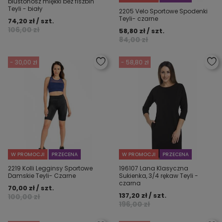
biustonosz miękki bez fiszbin
Teyli - biały
2205 Velo Sportowe Spodenki
Teyli- czarne
74,20 zł / szt.
106,00 zł
58,80 zł / szt.
84,00 zł
- 30,00 zł
- 58,80 zł
W PROMOCJI
PRZECENA
W PROMOCJI
PRZECENA
2219 Kolli Legginsy Sportowe
196107 Lana Klasyczna
Damskie Teyli- Czarne
Sukienka, 3/4 rękaw Teyli -
czarna
70,00 zł / szt.
137,20 zł / szt.
100,00 zł
196,00 zł