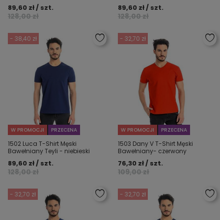
89,60 zł / szt.
89,60 zł / szt.
128,00 zł
128,00 zł
- 38,40 zł
- 32,70 zł
W PROMOCJI
PRZECENA
W PROMOCJI
PRZECENA
1502 Luca T-Shirt Męski
1503 Dany V T-Shirt Męski
Bawełniany Teyli - niebieski
Bawełniany- czerwony
89,60 zł / szt.
76,30 zł / szt.
128,00 zł
109,00 zł
- 32,70 zł
- 32,70 zł