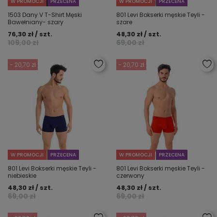
W PROMOCJI
PRZECENA
W PROMOCJI
PRZECENA
1503 Dany V T-Shirt Męski
801 Levi Bokserki męskie Teyli -
Bawełniany- szary
szare
76,30 zł / szt.
48,30 zł / szt.
109,00 zł
69,00 zł
- 20,70 zł
- 20,70 zł
W PROMOCJI
PRZECENA
W PROMOCJI
PRZECENA
801 Levi Bokserki męskie Teyli -
801 Levi Bokserki męskie Teyli -
niebieskie
czerwony
48,30 zł / szt.
48,30 zł / szt.
69,00 zł
69,00 zł