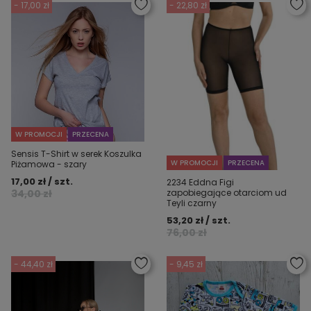
- 17,00 zł
- 22,80 zł
W PROMOCJI
PRZECENA
Sensis T-Shirt w serek Koszulka
W PROMOCJI
PRZECENA
Piżamowa - szary
17,00 zł / szt.
2234 Eddna Figi
34,00 zł
zapobiegające otarciom ud
Teyli czarny
53,20 zł / szt.
76,00 zł
- 44,40 zł
- 9,45 zł