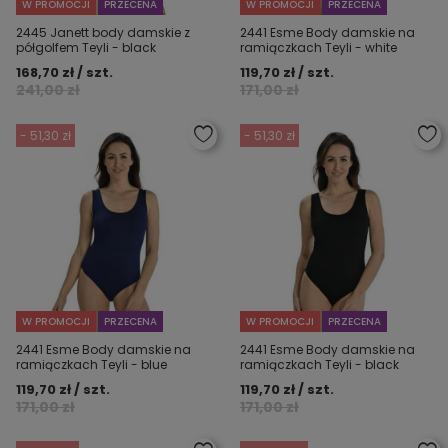
W PROMOCJI
PRZECENA
W PROMOCJI
PRZECENA
2445 Janett body damskie z
2441 Esme Body damskie na
półgolfem Teyli - black
ramiączkach Teyli - white
168,70 zł / szt.
119,70 zł / szt.
241,00 zł
171,00 zł
- 51,30 zł
- 51,30 zł
W PROMOCJI
PRZECENA
W PROMOCJI
PRZECENA
2441 Esme Body damskie na
2441 Esme Body damskie na
ramiączkach Teyli - blue
ramiączkach Teyli - black
119,70 zł / szt.
119,70 zł / szt.
171,00 zł
171,00 zł