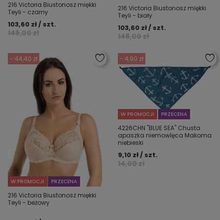
216 Victoria Biustonosz miękki
216 Victoria Biustonosz miękki
Teyli - czarny
Teyli - biały
103,60 zł / szt.
103,60 zł / szt.
148,00 zł
148,00 zł
- 44,40 zł
- 4,90 zł
W PROMOCJI
PRZECENA
4226CHN "BLUE SEA" Chusta
apaszka niemowlęca Makoma
niebieski
9,10 zł / szt.
14,00 zł
W PROMOCJI
PRZECENA
216 Victoria Biustonosz miękki
Teyli - beżowy