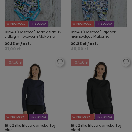
W PROMOCJI
PRZECENA
W PROMOCJI
PRZECENA
03248 "Cosmos" Body dzidziuś
02248 "Cosmos" Pajacyk
z długim rękawem Makoma
niemowlęcy Makoma
20,15 zł / szt.
29,25 zł / szt.
31,00 zł
45,00 zł
- 67,50 zł
- 67,50 zł
W PROMOCJI
PRZECENA
W PROMOCJI
PRZECENA
18102 Ellis Bluza damska Teyli
18102 Ellis Bluza damska Teyli
blue
black