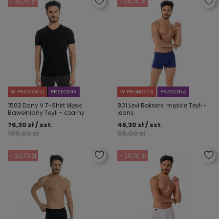
- 32,70 zł
- 20,70 zł
W PROMOCJI
PRZECENA
W PROMOCJI
PRZECENA
1503 Dany V T-Shirt Męski
801 Levi Bokserki męskie Teyli -
Bawełniany Teyli - czarny
jeans
76,30 zł / szt.
48,30 zł / szt.
109,00 zł
69,00 zł
- 20,70 zł
- 20,70 zł