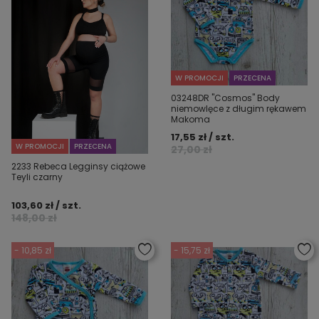
W PROMOCJI
PRZECENA
03248DR "Cosmos" Body
niemowlęce z długim rękawem
Makoma
17,55 zł / szt.
W PROMOCJI
PRZECENA
27,00 zł
2233 Rebeca Legginsy ciążowe
Teyli czarny
103,60 zł / szt.
148,00 zł
- 10,85 zł
- 15,75 zł