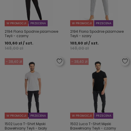
W PROMOCJI
PRZECENA
W PROMOCJI
PRZECENA
2194 Floria Spodnie piżamowe
2194 Floria Spodnie piżamowe
Teyli - czarny
Teyli - szary
103,60 zł / szt.
103,60 zł / szt.
148,00 zł
148,00 zł
- 38,40 zł
- 38,40 zł
W PROMOCJI
PRZECENA
W PROMOCJI
PRZECENA
1502 Luca T-Shirt Męski
1502 Luca T-Shirt Męski
Bawełniany Teyli - biały
Bawełniany Teyli - czarny