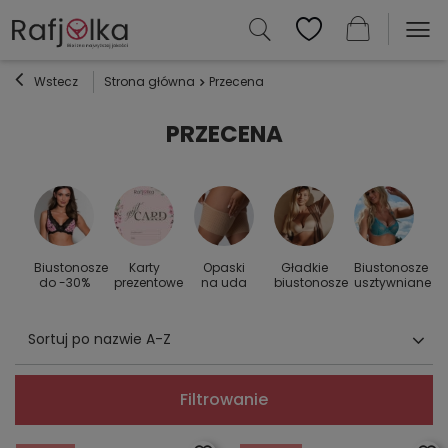
Wstecz
Strona główna
Przecena
PRZECENA
Biustonosze
Karty
Opaski
Gładkie
Biustonosze
S
 do
do -30%
prezentowe
na uda
biustonosze
usztywniane
Sortuj po nazwie A-Z
Filtrowanie