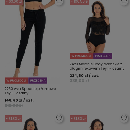
- 63,60 zł
- 100,50 zł
W PROMOCJI
PRZECENA
2423 Melanie Body damskie z
długim rękawem Teyli - czarny
234,50 zł / szt.
335,00 zł
W PROMOCJI
PRZECENA
2230 Ava Spodnie piżamowe
Teyli - czarny
148,40 zł / szt.
212,00 zł
- 31,80 zł
- 31,80 zł