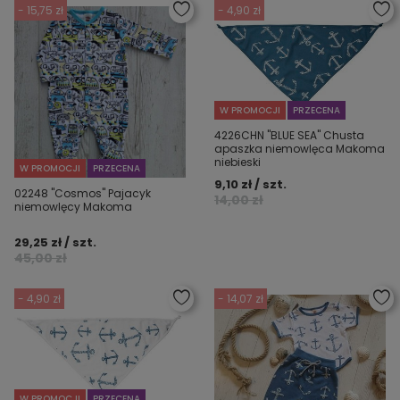
- 15,75 zł
- 4,90 zł
W PROMOCJI
PRZECENA
4226CHN "BLUE SEA" Chusta
apaszka niemowlęca Makoma
niebieski
W PROMOCJI
PRZECENA
9,10 zł / szt.
02248 "Cosmos" Pajacyk
14,00 zł
niemowlęcy Makoma
29,25 zł / szt.
45,00 zł
- 4,90 zł
- 14,07 zł
W PROMOCJI
PRZECENA