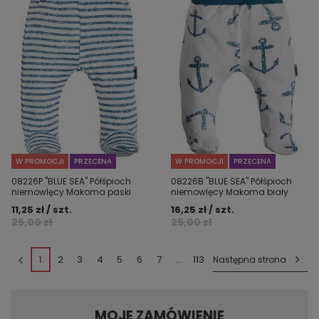
W PROMOCJI
PRZECENA
W PROMOCJI
PRZECENA
08226P "BLUE SEA" Półśpioch
08226B "BLUE SEA" Półśpioch
niemowlęcy Makoma paski
niemowlęcy Makoma biały
11,25 zł / szt.
16,25 zł / szt.
25,00 zł
25,00 zł
1
2
3
4
5
6
7
...
113
Następna strona
MOJE ZAMÓWIENIE