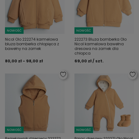
NOWOŚĆ
NOWOŚĆ
Nicol Olo 222274 karmelowa
222273 Bluza bomberka Olo
bluza bomberka chłopięca z
Nicol karmelowa bawełna
bawełny na zamek
dresowa na zamek dla
chłopca
80,00 zł - 98,00 zł
69,00 zł / szt.
NOWOŚĆ
NOWOŚĆ
Bezrękawnik dziecięcy 222272
Pajac dresowy 222271 Olo Nicol