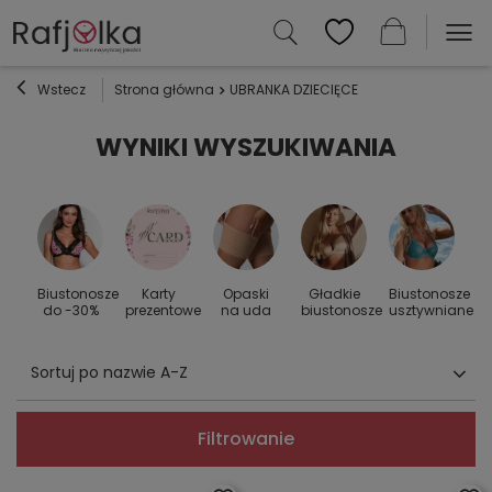
Wstecz
Strona główna
UBRANKA DZIECIĘCE
WYNIKI WYSZUKIWANIA
Biustonosze
Karty
Opaski
Gładkie
Biustonosze
S
 do
do -30%
prezentowe
na uda
biustonosze
usztywniane
Sortuj po nazwie A-Z
Filtrowanie