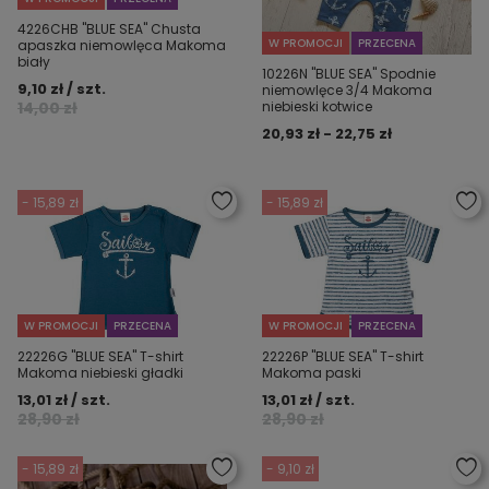
4226CHB "BLUE SEA" Chusta
W PROMOCJI
PRZECENA
apaszka niemowlęca Makoma
biały
10226N "BLUE SEA" Spodnie
9,10 zł / szt.
niemowlęce 3/4 Makoma
14,00 zł
niebieski kotwice
20,93 zł - 22,75 zł
- 15,89 zł
- 15,89 zł
W PROMOCJI
PRZECENA
W PROMOCJI
PRZECENA
22226G "BLUE SEA" T-shirt
22226P "BLUE SEA" T-shirt
Makoma niebieski gładki
Makoma paski
13,01 zł / szt.
13,01 zł / szt.
28,90 zł
28,90 zł
- 15,89 zł
- 9,10 zł