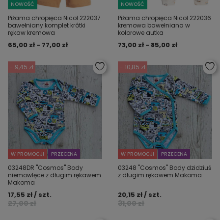
NOWOŚĆ
NOWOŚĆ
Piżama chłopięca Nicol 222037
Piżama chłopięca Nicol 222036
bawełniany komplet krótki
kremowa bawełniana w
rękaw kremowa
kolorowe autka
65,00 zł - 77,00 zł
73,00 zł - 85,00 zł
- 9,45 zł
- 10,85 zł
W PROMOCJI
PRZECENA
W PROMOCJI
PRZECENA
03248DR "Cosmos" Body
03248 "Cosmos" Body dzidziuś
niemowlęce z długim rękawem
z długim rękawem Makoma
Makoma
17,55 zł / szt.
20,15 zł / szt.
27,00 zł
31,00 zł