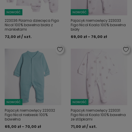
NOWOŚĆ
NOWOŚĆ
223036 Piżama dziecięca Figo
Pajacyk niemowlęcy 223033
Nicol 100% bawełna biała z
Figo Nicol Koala 100% bawełna
mankietami
biały
72,00 zł / szt.
69,00 zł - 76,00 zł
NOWOŚĆ
NOWOŚĆ
Pajacyk niemowlęcy 223032
Pajacyk niemowlęcy 223031
Figo Nicol niebieski 100%
Figo Nicol Koala 100% bawełna
bawełna
ze stópkami
65,00 zł - 70,00 zł
71,00 zł / szt.