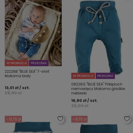
W PROMOCJI
PRZECENA
22226B "BLUE SEA" T-shirt
Makoma biały
W PROMOCJI
PRZECENA
08226G "BLUE SEA" Półśpioch
13,01 zł / szt.
niemowlęcy Makoma gładkie
28,90 zł
niebieski
16,90 zł / szt.
26,00 zł
- 13,75 zł
- 8,75 zł