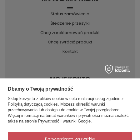
Status zamówienia
Śledzenie przesyłki
Chcę zareklamować produkt
Chcę zwrócić produkt
Kontakt
MOJE KONTO
Dbamy o Twoją prywatność
Sklep korzysta z plików cookie w celu realizacji usług zgodnie z
INFORMACJE
Polityką dotyczącą cookies
. Możesz określić warunki
przechowywania lub dostępu do cookie w Twojej przeglądarce.
×
✨ Asystent zakupowy
Więcej informacji na temat warunków i prywatności można znaleźć
Napisz czego szukasz — pokażę
POMOC
także na stronie
Prywatność i warunki Google
.
gotowe propozycje.
✨
AI
Potwierdzam wszystkie