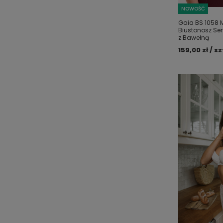
NOWOŚĆ
Gaia BS 1058 
Biustonosz Sem
z Bawełną
159,00 zł / sz