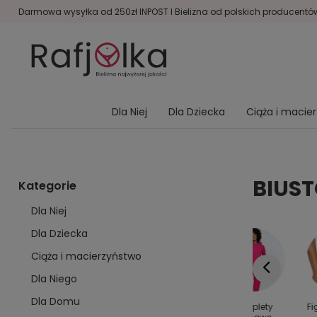
Darmowa wysyłka od 250zł INPOST I Bielizna od polskich producentów 
Dla Niej
Dla Dziecka
Ciąża i macie
BIUS
Kategorie
Dla Niej
Dla Dziecka
Ciąża i macierzyństwo
Dla Niego
Dla Domu
y dla
Kolanówki
Bielizna
Komplety
Fi