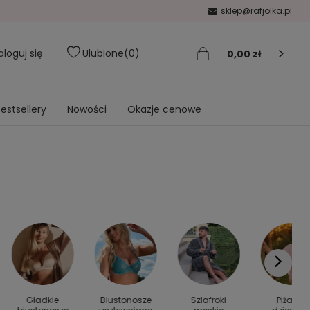
sklep@rafjolka.pl
aloguj się
Ulubione
0
0,00 zł
estsellery
Nowości
Okazje cenowe
Gładkie
Biustonosze
Szlafroki
Piżamy