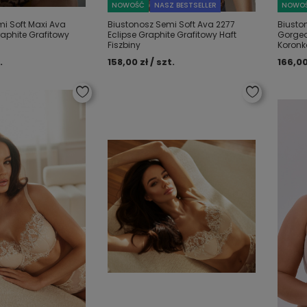
NOWOŚĆ
NASZ BESTSELLER
NOWO
i Soft Maxi Ava
Biustonosz Semi Soft Ava 2277
Biusto
raphite Grafitowy
Eclipse Graphite Grafitowy Haft
Gorgeo
Fiszbiny
Koronk
.
158,00 zł / szt.
166,00