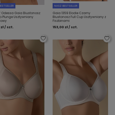
ESTSELLER
NASZ BESTSELLER
7 Odessa Gaia Biustonosz
Gaia 1359 Elodie Czarny
up Plunge Usztywniany
Biustonosz Full Cup Usztywniany z
towy
Fiszbinami
zł / szt.
153,00 zł / szt.