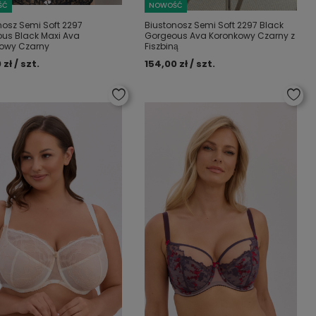
ŚĆ
NOWOŚĆ
nosz Semi Soft 2297
Biustonosz Semi Soft 2297 Black
us Black Maxi Ava
Gorgeous Ava Koronkowy Czarny z
owy Czarny
Fiszbiną
 zł / szt.
154,00 zł / szt.