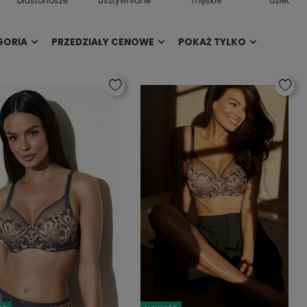
biustonosze
usztywniane
męskie
dziecięc
GORIA
PRZEDZIAŁY CENOWE
POKAŻ TYLKO