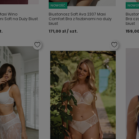
NOWOŚĆ
NOWO
Maxi Wino
Biustonosz Soft Ava 2307 Maxi
Biusto
i Soft na Duży Biust
Comfort Bra z fiszbinami na duży
Bra cz
biust
biust
t.
171,00 zł / szt.
159,00