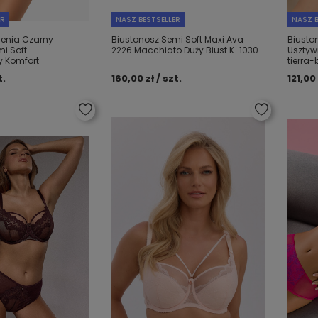
ER
NASZ BESTSELLER
NASZ B
senia Czarny
Biustonosz Semi Soft Maxi Ava
Biusto
i Soft
2226 Macchiato Duży Biust K-1030
Usztyw
y Komfort
tierra
t.
160,00 zł / szt.
121,00 