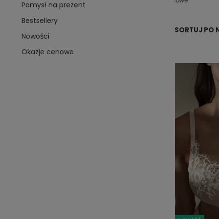
rodziny
damskie
modelująca
dresowe
Pomysł na prezent
Bestsellery
SORTUJ PO 
Nowości
Okazje cenowe