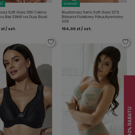
ŚĆ
NOWOŚĆ
nosz Soft Gaia 1361 Celina
Biustonosz Semi Soft Gaia 1373
cru Beż S9MX na Duży Biust
Bibiana Fioletowy Półusztywniany
SS5
zł / szt.
154,00 zł / szt.