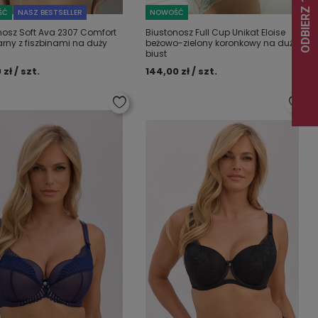
ŚĆ
NASZ BESTSELLER
NOWOŚĆ
nosz Soft Ava 2307 Comfort
Biustonosz Full Cup Unikat Eloise
arny z fiszbinami na duży
beżowo-zielony koronkowy na duży
biust
 zł / szt.
144,00 zł / szt.