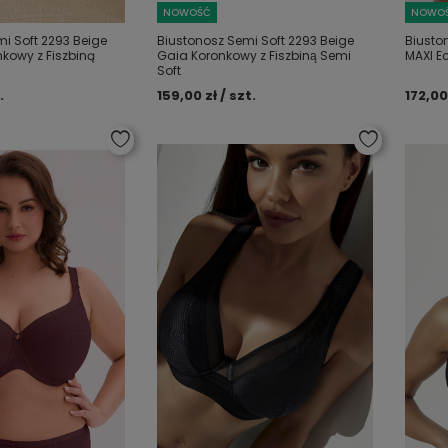
NOWOŚĆ
NOWO
i Soft 2293 Beige
Biustonosz Semi Soft 2293 Beige
Biusto
kowy z Fiszbiną
Gaia Koronkowy z Fiszbiną Semi
MAXI E
Soft
.
159,00 zł / szt.
172,00 