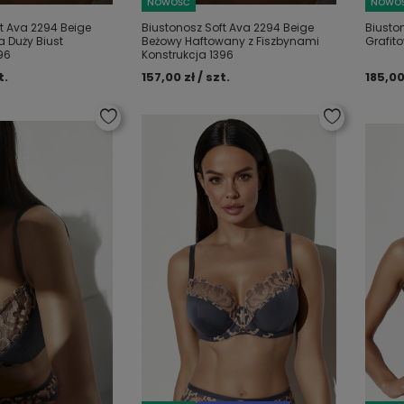
NOWOŚĆ
NOWO
t Ava 2294 Beige
Biustonosz Soft Ava 2294 Beige
Biusto
 Duży Biust
Beżowy Haftowany z Fiszbynami
Grafit
96
Konstrukcja 1396
t.
157,00 zł / szt.
185,00