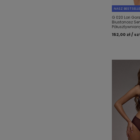
NASZ BESTSELL
G 020 Lori Gor
Biustonosz Sem
Półusztywnian
152,00 zł / sz