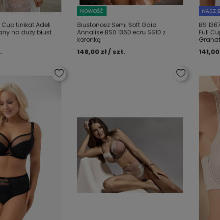
NOWOŚĆ
NASZ B
 Cup Unikat Adeli
Biustonosz Semi Soft Gaia
BS 136
any na duży biust
Annalise BS0 1360 ecru SS10 z
Full C
koronką
Grana
.
148,00 zł / szt.
141,00 