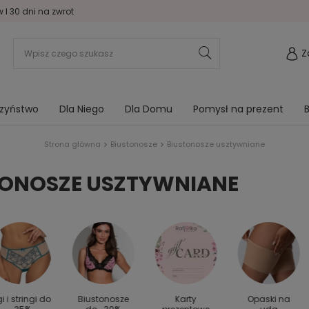
I 30 dni na zwrot
Z
rzyństwo
Dla Niego
Dla Domu
Pomysł na prezent
B
Strona główna
Biustonosze
Biustonosze usztywniane
TONOSZE USZTYWNIANE
gi i stringi do
Biustonosze
Karty
Opaski na