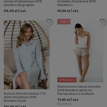
Leveza śmietankowa 100%
Andżelika Groszkowa 100%
bawełna długi rękaw
Bawełna V
114,00 zł / szt.
111,00 zł / szt.
- 8,20 zł
W PROMOCJI
Piżama Avina Sensis Damska
100% Bawełna Letnia na
Koszula Damska Leveza 1770
Ramiączkach z Szortami
Aksla Groszkowa 100%
73,80 zł / szt.
Bawełna Guziki
82,00 zł
132,00 zł / szt.