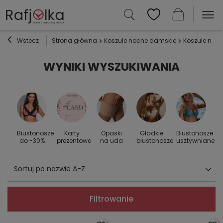
Wstecz
Strona główna
Koszule nocne damskie
Koszule noc
WYNIKI WYSZUKIWANIA
Biustonosze
Karty
Opaski
Gładkie
Biustonosze
S
 do
do -30%
prezentowe
na uda
biustonosze
usztywniane
Sortuj po nazwie A-Z
Filtrowanie