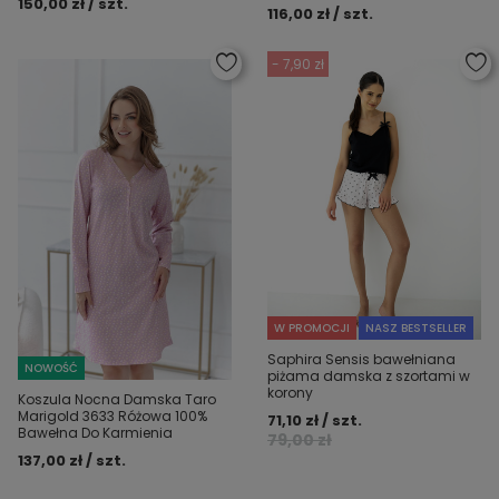
150,00 zł / szt.
116,00 zł / szt.
- 7,90 zł
W PROMOCJI
NASZ BESTSELLER
Saphira Sensis bawełniana
NOWOŚĆ
piżama damska z szortami w
korony
Koszula Nocna Damska Taro
Marigold 3633 Różowa 100%
71,10 zł / szt.
Bawełna Do Karmienia
79,00 zł
137,00 zł / szt.