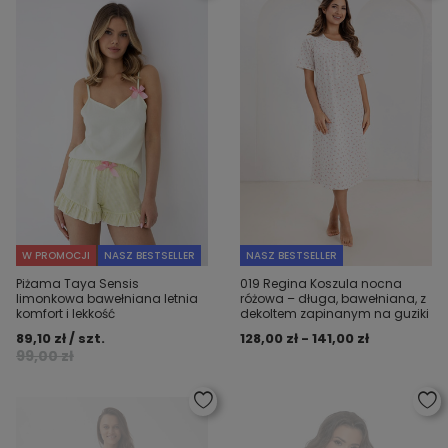
W PROMOCJI
NASZ BESTSELLER
NASZ BESTSELLER
Piżama Taya Sensis
019 Regina Koszula nocna
limonkowa bawełniana letnia
różowa – długa, bawełniana, z
komfort i lekkość
dekoltem zapinanym na guziki
89,10 zł / szt.
128,00 zł - 141,00 zł
99,00 zł