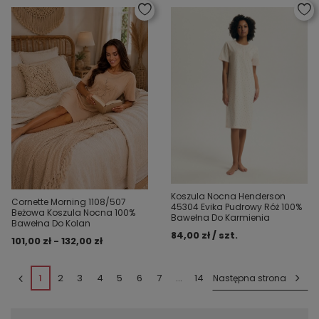
Koszula Nocna Henderson
Cornette Morning 1108/507
45304 Evika Pudrowy Róż 100%
Beżowa Koszula Nocna 100%
Bawełna Do Karmienia
Bawełna Do Kolan
84,00 zł / szt.
101,00 zł - 132,00 zł
1
2
3
4
5
6
7
...
14
Następna strona