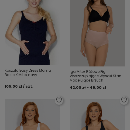
Koszula Easy Dress Mama
Iga Mitex Różowe Figi
Basic K Mitex navy
Wyszczuplające Wysoki Stan
Modelujące Brzuch
105,00 zł / szt.
42,00 zł - 49,00 zł