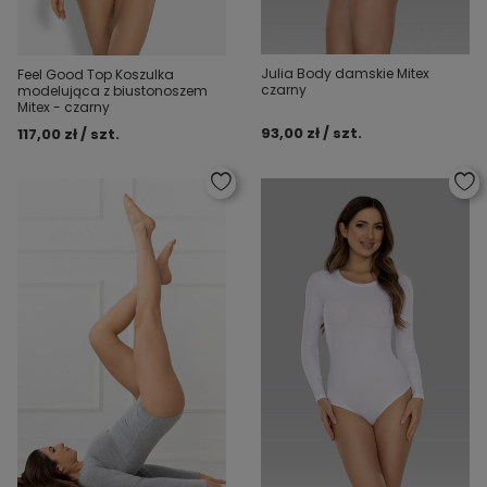
Julia Body damskie Mitex
Feel Good Top Koszulka
czarny
modelująca z biustonoszem
Mitex - czarny
93,00 zł / szt.
117,00 zł / szt.