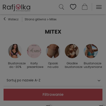
Wstecz
Strona główna
Mitex
MITEX
Biustonosze
Karty
Opaski
Gładkie
Biustonosze
S
 do
do -30%
prezentowe
na uda
biustonosze
usztywniane
Sortuj po nazwie A-Z
Filtrowanie