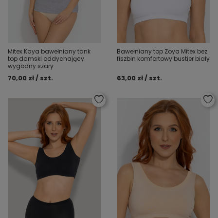
Mitex Kaya bawełniany tank
Bawełniany top Zoya Mitex bez
top damski oddychający
fiszbin komfortowy bustier biały
wygodny szary
70,00 zł / szt.
63,00 zł / szt.