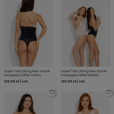
Super Talia String New Gorset
Super Talia String New Gorset
korygujący Mitex czarny
korygujący Mitex beżowy
123,00 zł / szt.
123,00 zł / szt.