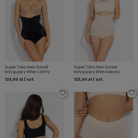
Super Talia New Gorset
Super Talia New Gorset
korygujący Mitex czarny
korygujący Mitex beżowy
123,00 zł / szt.
123,00 zł / szt.