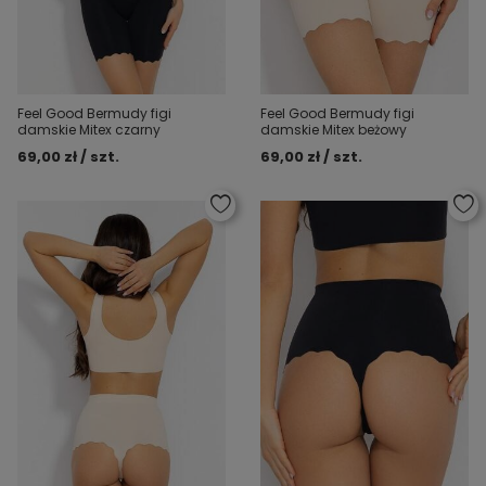
Feel Good Bermudy figi
Feel Good Bermudy figi
damskie Mitex czarny
damskie Mitex beżowy
69,00 zł / szt.
69,00 zł / szt.