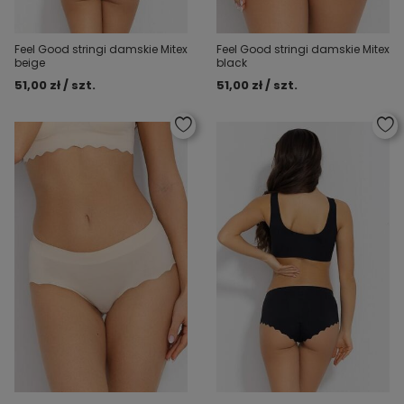
Feel Good stringi damskie Mitex
Feel Good stringi damskie Mitex
beige
black
51,00 zł / szt.
51,00 zł / szt.