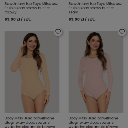
Bawełniany top Zoya Mitex bez
Bawełniany top Zoya Mitex bez
fiszbin komfortowy bustier
fiszbin komfortowy bustier
różowy
szary
63,00 zł / szt.
63,00 zł / szt.
Body Mitex Julia bawełniane
Body Mitex Julia bawełniane
długi rękaw dopasowane
długi rękaw dopasowane
wygodne eleganckie beżowe
wygodne eleganckie różowe