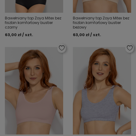
Bawełniany top Zoya Mitex bez
Bawełniany top Zoya Mitex bez
fiszbin komfortowy bustier
fiszbin komfortowy bustier
czarny
beżowy
63,00 zł / szt.
63,00 zł / szt.