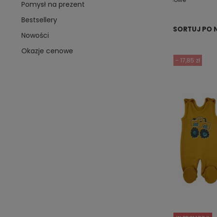
Pomysł na prezent
Bestsellery
SORTUJ PO 
Nowości
Okazje cenowe
- 17,85 zł