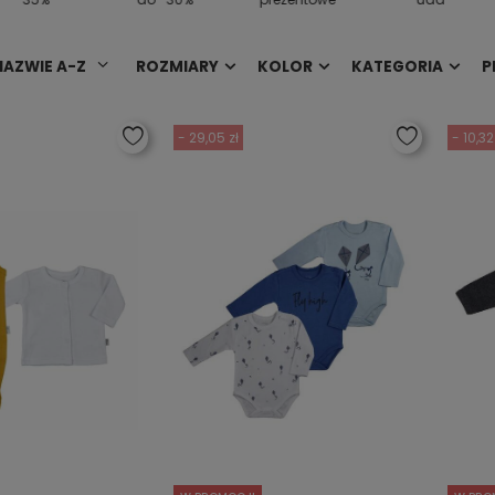
NAZWIE A-Z
ROZMIARY
KOLOR
KATEGORIA
P
- 29,05 zł
- 10,32