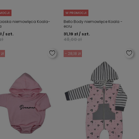
MOCJI
W PROMOCJI
Opaska niemowlęca Koala-
Bello Body niemowlęce Koala -
a
ecru
ł / szt.
31,19 zł / szt.
zł
48,00 zł
 zł
- 28,18 zł