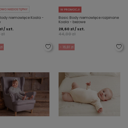
OWO NIEDOSTĘPNY
W PROMOCJI
Body niemowlęce Koala -
Basic Body niemowlęce rozpinane
e
Koala - beżowe
ł / szt.
28,60 zł / szt.
 zł
44,00 zł
zł
- 16,81 zł