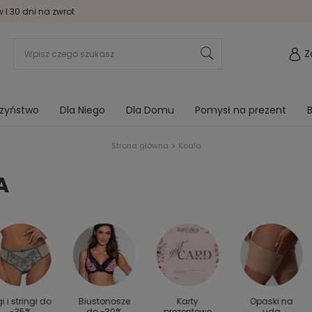
I 30 dni na zwrot
Z
rzyństwo
Dla Niego
Dla Domu
Pomysł na prezent
B
Strona główna
Koala
A
gi i stringi do
Biustonosze
Karty
Opaski na
-35%
do -30%
prezentowe
uda