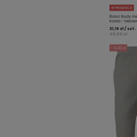
W PROMOCJI
Basic Body ni
Koala - beżow
31,19 zł / szt.
48,00 zł
- 12,43 zł