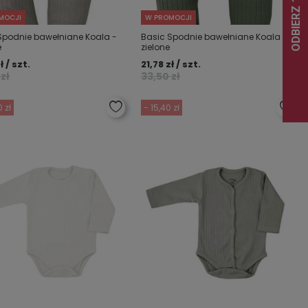
MOCJI
W PROMOCJI
Spodnie bawełniane Koala -
Basic Spodnie bawełniane Koala -
e
zielone
ł / szt.
21,78 zł / szt.
zł
33,50 zł
 zł
- 15,40 zł