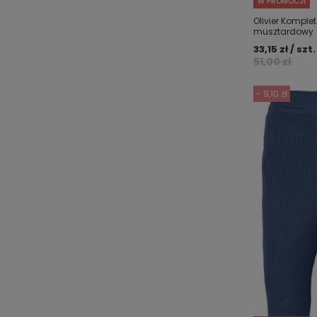
W PROMOCJI
Olivier Komple
musztardowy
33,15 zł / szt.
51,00 zł
- 9,10 zł