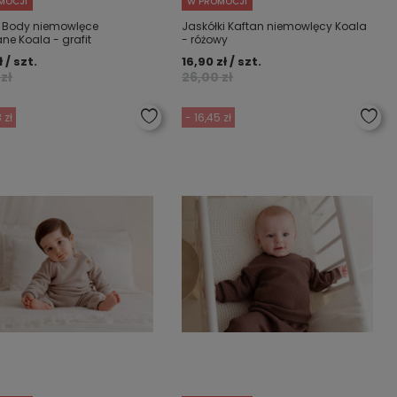
MOCJI
W PROMOCJI
 Body niemowlęce
Jaskółki Kaftan niemowlęcy Koala
ne Koala - grafit
- różowy
ł / szt.
16,90 zł / szt.
zł
26,00 zł
 zł
- 16,45 zł