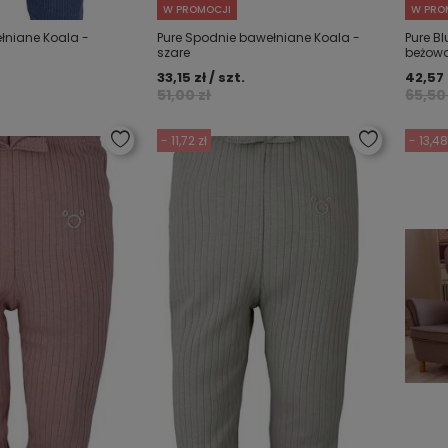
W PROMOCJI
W PRO
łniane Koala -
Pure Spodnie bawełniane Koala -
Pure B
szare
beżow
33,15 zł / szt.
42,57 
51,00 zł
65,50 
- 11,72 zł
- 13,48