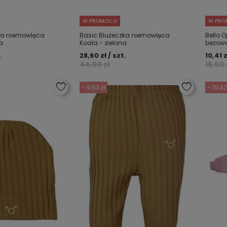
W PROMOCJI
W PRO
ka niemowlęca
Basic Bluzeczka niemowlęca
Bello 
a
Koala - zielona
bezow
.
28,60 zł / szt.
10,41 z
44,00 zł
16,00 
- 9,63 zł
- 19,42