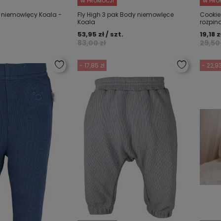
W PROMOCJI
W PRO
t niemowlęcy Koala -
Fly High 3 pak Body niemowlęce
Cookie
Koala
rozpina
53,95 zł / szt.
19,18 z
83,00 zł
29,50 
- 17,85 zł
- 22,93