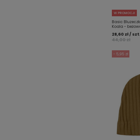
W PROMOCJI
Basic Bluzecz
Koala - beżow
28,60 zł / szt
44,00 zł
- 5,95 zł