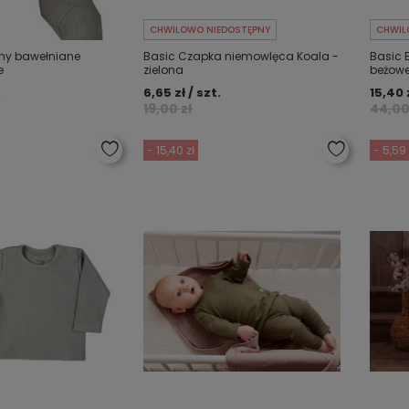
CHWILOWO NIEDOSTĘPNY
CHWIL
chy bawełniane
Basic Czapka niemowlęca Koala -
Basic 
e
zielona
beżow
.
6,65 zł / szt.
15,40 z
19,00 zł
44,00
- 15,40 zł
- 5,59 