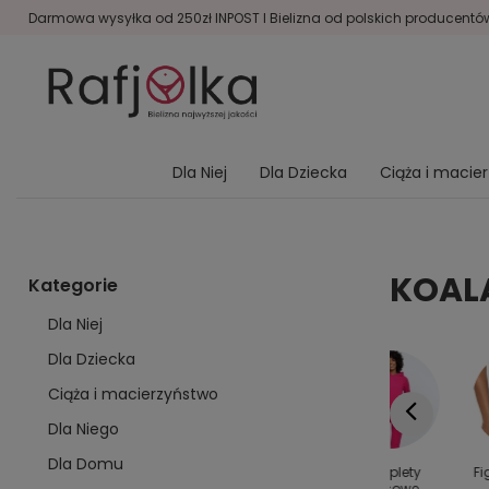
Darmowa wysyłka od 250zł INPOST I Bielizna od polskich producentów 
Dla Niej
Dla Dziecka
Ciąża i macie
KOAL
Kategorie
Dla Niej
Dla Dziecka
Ciąża i macierzyństwo
Dla Niego
Dla Domu
y dla
Kolanówki
Bielizna
Komplety
Fi
rodziny
damskie
modelująca
dresowe