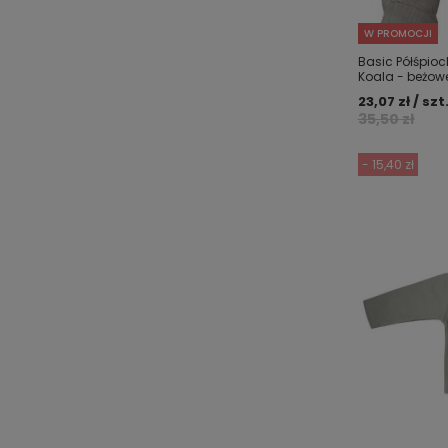
W PROMOCJI
Basic Półśpio
Koala - beżow
23,07 zł / szt
35,50 zł
- 15,40 zł