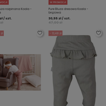
MOCJI
W PROMOCJI
luza rozpinana Koala -
Pure Bluza dresowa Koala -
a
brązowa
zł / szt.
30,55 zł / szt.
zł
47,00 zł
 zł
- 13,48 zł