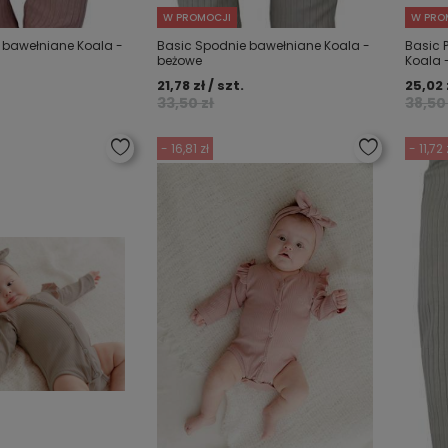
W PROMOCJI
W PRO
 bawełniane Koala -
Basic Spodnie bawełniane Koala -
Basic 
beżowe
Koala 
21,78 zł / szt.
25,02 
33,50 zł
38,50 
- 16,81 zł
- 11,72 