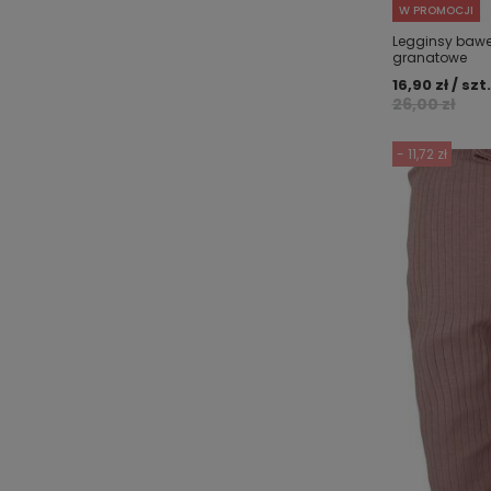
W PROMOCJI
Legginsy bawe
granatowe
16,90 zł / szt.
26,00 zł
- 11,72 zł