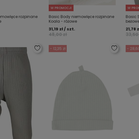
W PROMOCJI
W PRO
emowlęce rozpinane
Basic Body niemowlęce rozpinane
Basic 
e
Koala - różowe
beżow
31,19 zł / szt.
21,78 z
48,00 zł
33,50 
- 12,35 zł
- 28,60