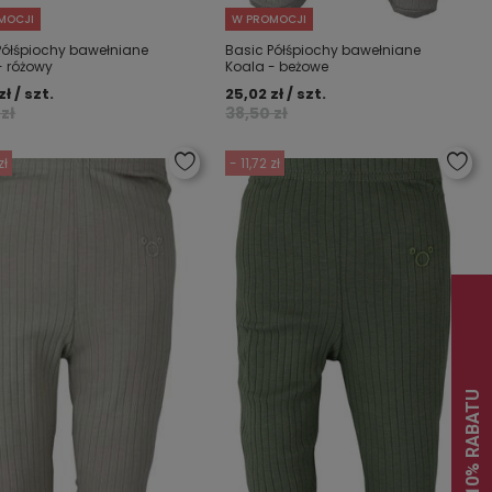
MOCJI
W PROMOCJI
Półśpiochy bawełniane
Basic Półśpiochy bawełniane
- różowy
Koala - beżowe
zł / szt.
25,02 zł / szt.
zł
38,50 zł
zł
- 11,72 zł