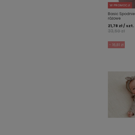
W PROMOCJI
Basic Spodnie
różowe
21,78 zł / szt.
33,50 zł
- 16,81 zł