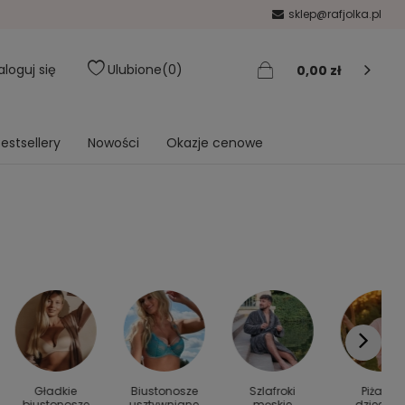
sklep@rafjolka.pl
aloguj się
Ulubione
0
0,00 zł
estsellery
Nowości
Okazje cenowe
Gładkie
Biustonosze
Szlafroki
Piżamy
biustonosze
usztywniane
męskie
dziecięc