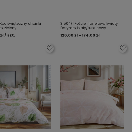
 Koc świąteczny choinki
31504/1 Pościel flanelowa kwiaty
x zielony
Darymex biały/turkusowy
zł / szt.
126,00 zł - 174,00 zł