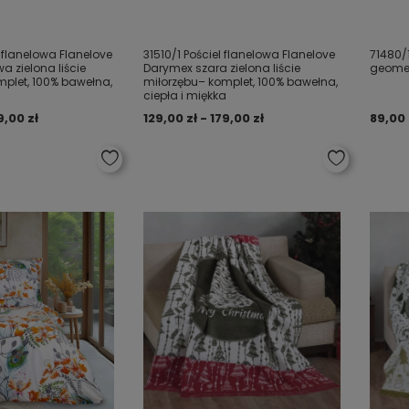
l flanelowa Flanelove
31510/1 Pościel flanelowa Flanelove
71480/
 zielona liście
Darymex szara zielona liście
geomet
plet, 100% bawełna,
miłorzębu– komplet, 100% bawełna,
a
ciepła i miękka
9,00 zł
129,00 zł - 179,00 zł
89,00 