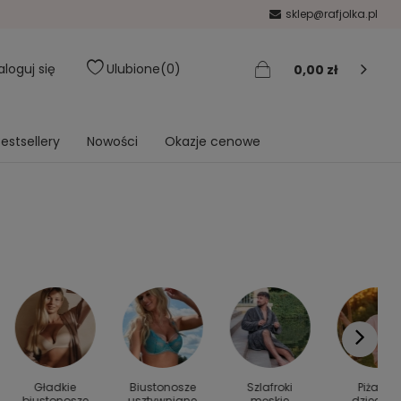
sklep@rafjolka.pl
aloguj się
Ulubione
0
0,00 zł
estsellery
Nowości
Okazje cenowe
Gładkie
Biustonosze
Szlafroki
Piżamy
biustonosze
usztywniane
męskie
dziecięc