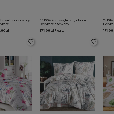
l bawełniana kwiaty
24160A Koc świąteczny choinki
24161A
rymex
Darymex czerwony
Daryme
,00 zł
171,00 zł / szt.
171,00 