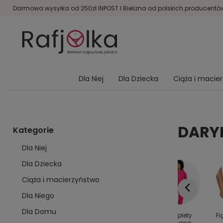
Darmowa wysyłka od 250zł INPOST I Bielizna od polskich producentów 
Dla Niej
Dla Dziecka
Ciąża i macie
DARY
Kategorie
Dla Niej
Dla Dziecka
Ciąża i macierzyństwo
Dla Niego
Dla Domu
y dla
Kolanówki
Bielizna
Komplety
Fi
rodziny
damskie
modelująca
dresowe