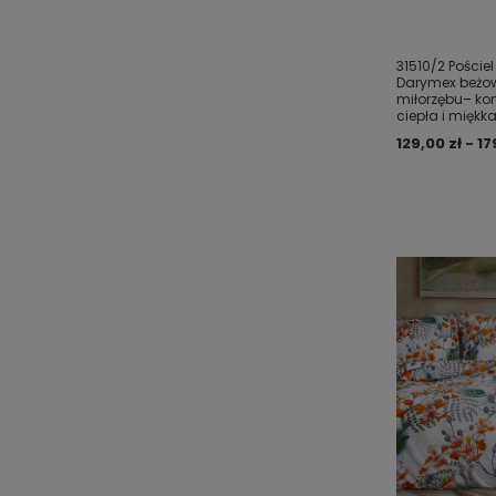
31510/2 Poście
Darymex beżowa
miłorzębu– kom
ciepła i miękk
129,00 zł - 17