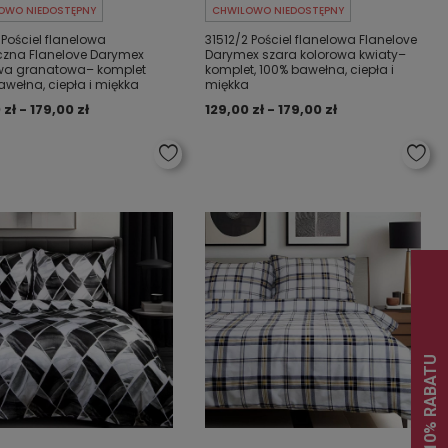
OWO NIEDOSTĘPNY
CHWILOWO NIEDOSTĘPNY
 Pościel flanelowa
31512/2 Pościel flanelowa Flanelove
czna Flanelove Darymex
Darymex szara kolorowa kwiaty–
wa granatowa– komplet
komplet, 100% bawełna, ciepła i
awełna, ciepła i miękka
miękka
 zł - 179,00 zł
129,00 zł - 179,00 zł