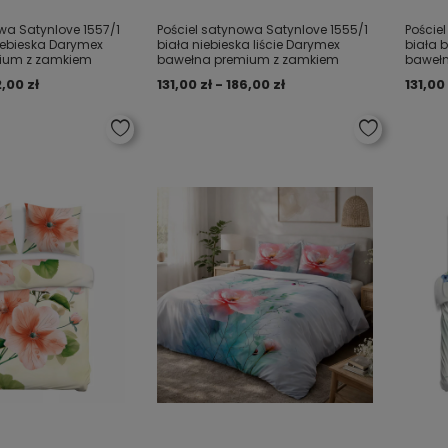
wa Satynlove 1557/1
Pościel satynowa Satynlove 1555/1
Poście
iebieska Darymex
biała niebieska liście Darymex
biała 
ium z zamkiem
bawełna premium z zamkiem
baweł
2,00 zł
131,00 zł - 186,00 zł
131,00 