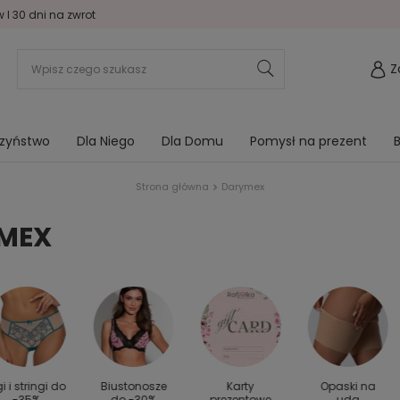
I 30 dni na zwrot
Z
rzyństwo
Dla Niego
Dla Domu
Pomysł na prezent
B
Strona główna
Darymex
MEX
gi i stringi do
Biustonosze
Karty
Opaski na
-35%
do -30%
prezentowe
uda