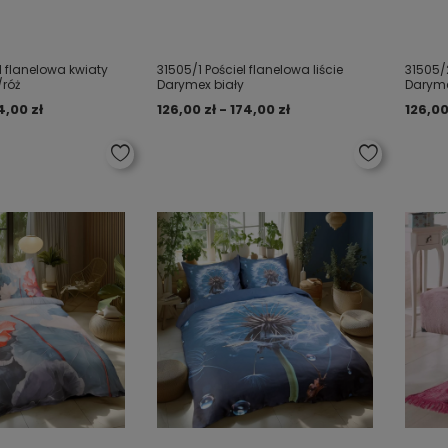
l flanelowa kwiaty
31505/1 Pościel flanelowa liście
31505/2
/róż
Darymex biały
Darym
4,00 zł
126,00 zł - 174,00 zł
126,00