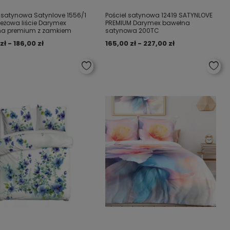
l satynowa Satynlove 1556/1
Pościel satynowa 12419 SATYNLOVE
beżowa liście Darymex
PREMIUM Darymex bawełna
na premium z zamkiem
satynowa 200TC
zł - 186,00 zł
165,00 zł - 227,00 zł