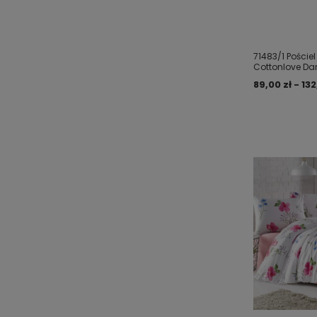
71483/1 Poście
Cottonlove Da
89,00 zł - 132