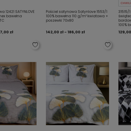
CHWIL
owa 12421 SATYNLOVE
Pościel satynowa Satynlove 1553/1
31515/1
mex bawełna
100% bawełna 110 g/m² kwiatowa +
świąte
TC
poszewki 70x80
bordo
100% b
7,00 zł
142,00 zł - 186,00 zł
129,00