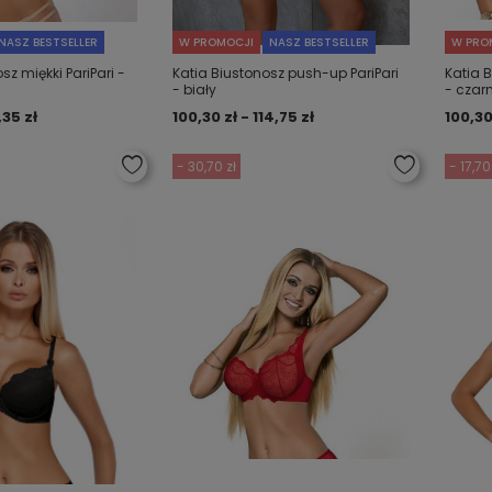
NASZ BESTSELLER
W PROMOCJI
NASZ BESTSELLER
W PRO
z miękki PariPari -
Katia Biustonosz push-up PariPari
Katia 
- biały
- czar
,35 zł
100,30 zł - 114,75 zł
100,30
- 30,70 zł
- 17,70