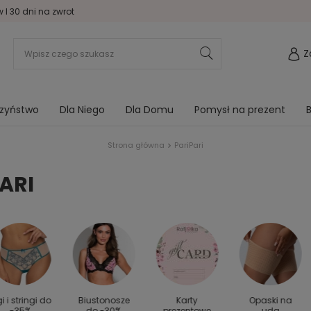
I 30 dni na zwrot
Z
rzyństwo
Dla Niego
Dla Domu
Pomysł na prezent
B
Strona główna
PariPari
ARI
gi i stringi do
Biustonosze
Karty
Opaski na
-35%
do -30%
prezentowe
uda