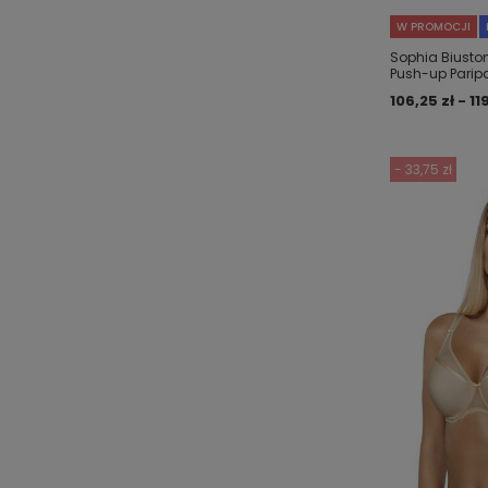
W PROMOCJI
Sophia Biusto
Push-up Paripa
106,25 zł - 11
- 33,75 zł