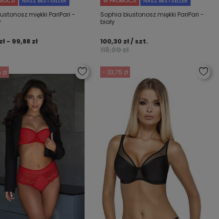
MOCJI
NASZ BESTSELLER
W PROMOCJI
NASZ BESTSELLER
iustonosz miękki PariPari -
Sophia biustonosz miękki PariPari -
y
biały
zł - 99,88 zł
100,30 zł / szt.
118,00 zł
 zł
- 33,75 zł