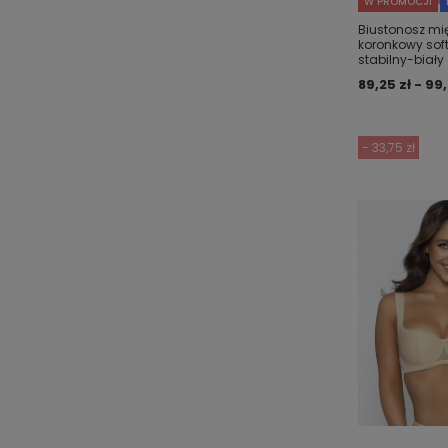
W PROMOCJI
Biustonosz mięk
koronkowy soft
stabilny-biały
89,25 zł - 99,
- 33,75 zł