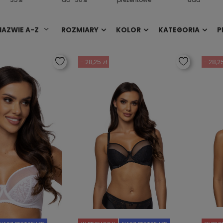
NAZWIE A-Z
ROZMIARY
KOLOR
KATEGORIA
P
- 28,25 zł
- 28,25