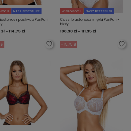
MOCJI
NASZ BESTSELLER
W PROMOCJI
NASZ BESTSELLER
Biustonosz push-up PariPari
Cassi biustonosz miękki PariPari -
ny
biały
 zł - 114,75 zł
100,30 zł - 111,35 zł
 zł
- 15,75 zł