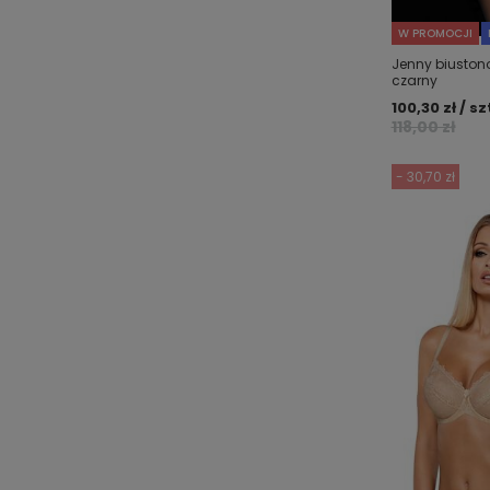
W PROMOCJI
Jenny biustonos
czarny
100,30 zł / sz
118,00 zł
- 30,70 zł