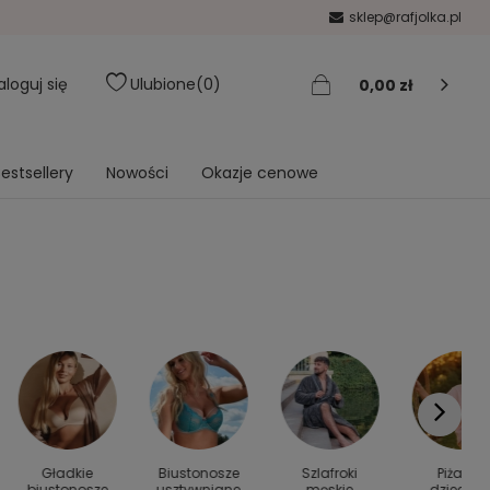
sklep@rafjolka.pl
aloguj się
Ulubione
0
0,00 zł
estsellery
Nowości
Okazje cenowe
Gładkie
Biustonosze
Szlafroki
Piżamy
biustonosze
usztywniane
męskie
dziecięc