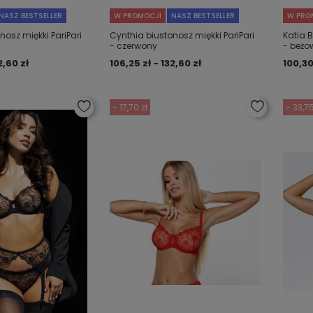
NASZ BESTSELLER
W PROMOCJI
NASZ BESTSELLER
W PRO
nosz miękki PariPari
Cynthia biustonosz miękki PariPari
Katia 
- czerwony
- beżo
2,60 zł
106,25 zł - 132,60 zł
100,30
- 17,70 zł
- 33,75