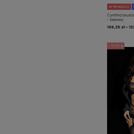
W PROMOCJI
Cynthia biusto
- beżowy
106,25 zł - 13
- 17,70 zł