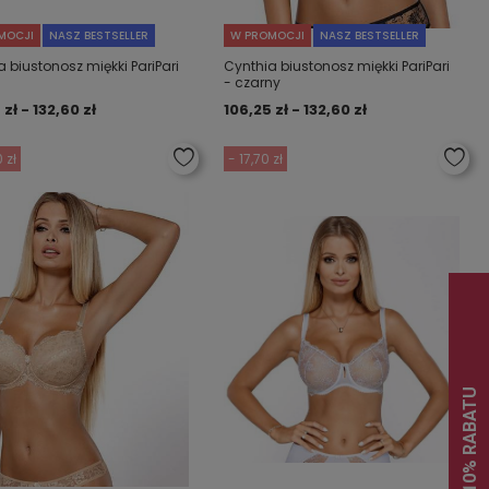
MOCJI
NASZ BESTSELLER
W PROMOCJI
NASZ BESTSELLER
 biustonosz miękki PariPari
Cynthia biustonosz miękki PariPari
- czarny
 zł - 132,60 zł
106,25 zł - 132,60 zł
 zł
- 17,70 zł