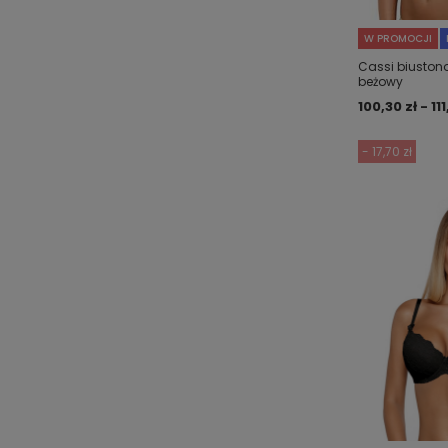
W PROMOCJI
Cassi biustonos
beżowy
100,30 zł - 111
- 17,70 zł