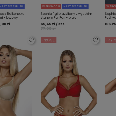
NASZ BESTSELLER
W PROMOCJI
NASZ BESTSELLER
W PRO
nosz Balkonetka
Sophia figi brazyliany z wysokim
Sophia
ri - beżowy
stanem PariPari - biały
Push-u
9,00 zł
65,45 zł / szt.
106,25
77,00 zł
- 33,75 zł
- 49,75