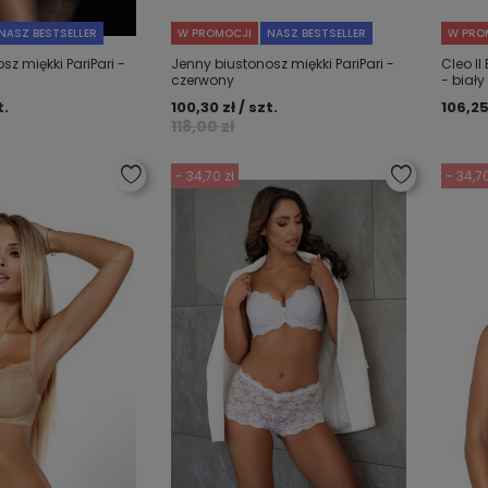
NASZ BESTSELLER
W PROMOCJI
NASZ BESTSELLER
W PRO
z miękki PariPari -
Jenny biustonosz miękki PariPari -
Cleo II
czerwony
- biały
t.
100,30 zł / szt.
106,25
118,00 zł
- 34,70 zł
- 34,70