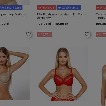
NASZ BESTSELLER
W PROMOCJI
NASZ BESTSELLER
W PRO
z push-up PariPari -
Ellie Biustonosz push-up PariPari -
Cynthia
czerwony
- biały
9,00 zł
106,25 zł - 119,00 zł
106,25
- 49,75 zł
- 34,70