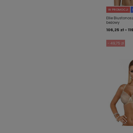
W PROMOCJI
Ellie Biustonos
beżowy
106,25 zł - 11
- 49,75 zł