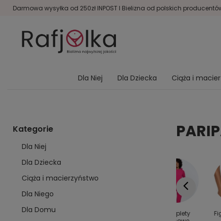
Darmowa wysyłka od 250zł INPOST I Bielizna od polskich producentów 
Dla Niej
Dla Dziecka
Ciąża i macie
PARIP
Kategorie
Dla Niej
Dla Dziecka
Ciąża i macierzyństwo
Dla Niego
Dla Domu
y dla
Kolanówki
Bielizna
Komplety
Fi
rodziny
damskie
modelująca
dresowe