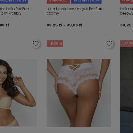
NASZ BESTSELLER
W PROMOCJI
NASZ BESTSELLER
W PRO
ki Laila PariPari –
Laila biustonosz miękki PariPari -
Laila b
 z mikrofibry
czarny
beżow
88 zł
89,25 zł - 99,88 zł
89,25 
- 11,55 zł
- 33,75