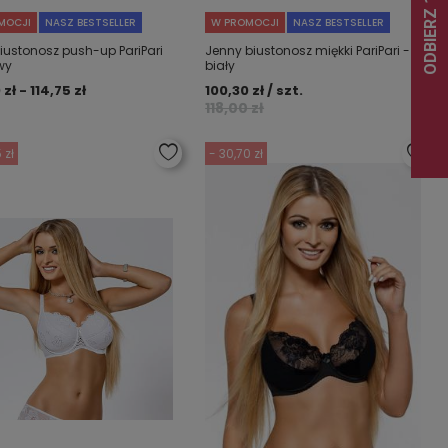
MOCJI
NASZ BESTSELLER
W PROMOCJI
NASZ BESTSELLER
Biustonosz push-up PariPari
Jenny biustonosz miękki PariPari -
wy
biały
 zł - 114,75 zł
100,30 zł / szt.
118,00 zł
 zł
- 30,70 zł