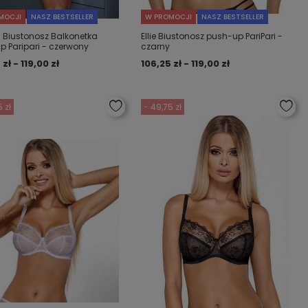
MOCJI
NASZ BESTSELLER
W PROMOCJI
NASZ BESTSELLER
 Biustonosz Balkonetka
Ellie Biustonosz push-up PariPari -
p Paripari - czerwony
czarny
 zł - 119,00 zł
106,25 zł - 119,00 zł
 zł
- 49,75 zł