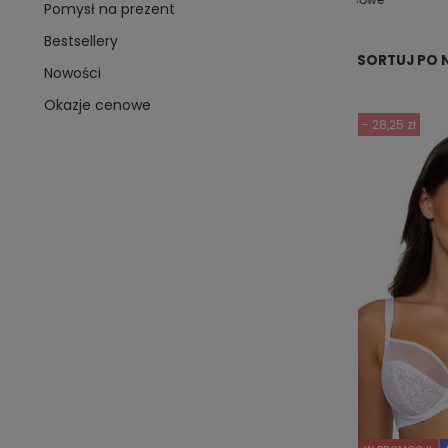
Pomysł na prezent
Bestsellery
SORTUJ PO 
Nowości
Okazje cenowe
- 28,25 zł