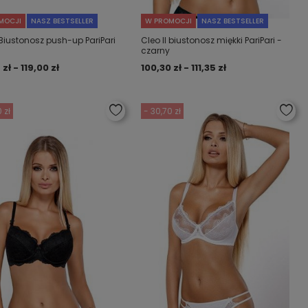
MOCJI
NASZ BESTSELLER
W PROMOCJI
NASZ BESTSELLER
 Biustonosz push-up PariPari
Cleo II biustonosz miękki PariPari -
czarny
 zł - 119,00 zł
100,30 zł - 111,35 zł
 zł
- 30,70 zł