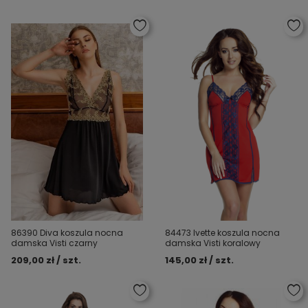
86390 Diva koszula nocna
84473 Ivette koszula nocna
damska Visti czarny
damska Visti koralowy
209,00 zł / szt.
145,00 zł / szt.