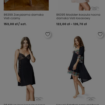
86399 Zoe piżama damska
86395 Madden koszula nocna
Visti czarny
damska Visti łososiowy
153,00 zł / szt.
122,00 zł - 126,70 zł