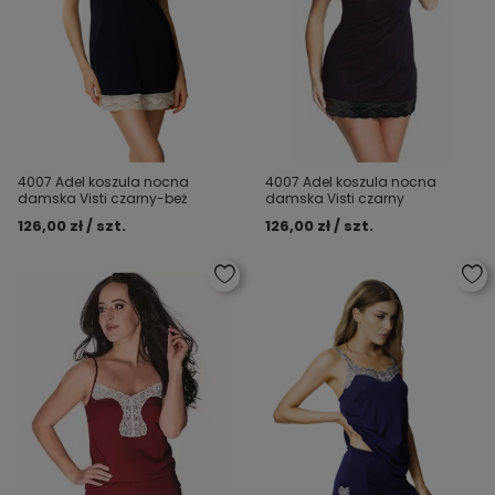
4007 Adel koszula nocna
4007 Adel koszula nocna
damska Visti czarny-beż
damska Visti czarny
126,00 zł / szt.
126,00 zł / szt.