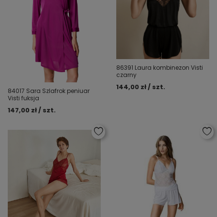
86391 Laura kombinezon Visti
czarny
144,00 zł / szt.
84017 Sara Szlafrok peniuar
Visti fuksja
147,00 zł / szt.