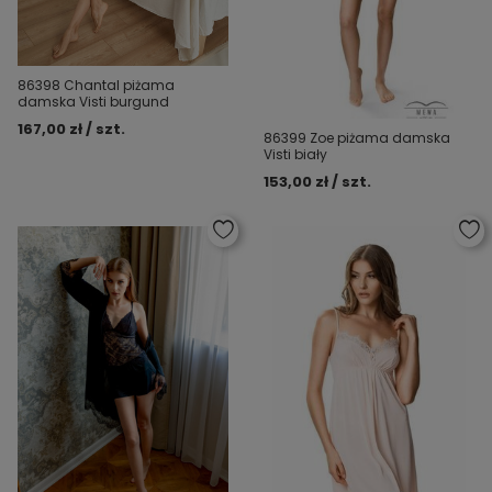
86398 Chantal piżama
damska Visti burgund
167,00 zł / szt.
86399 Zoe piżama damska
Visti biały
153,00 zł / szt.