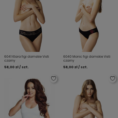
6041 Klara figi damskie Visti
6040 Monic figi damskie Visti
czarny
czarny
58,00 zł / szt.
58,00 zł / szt.