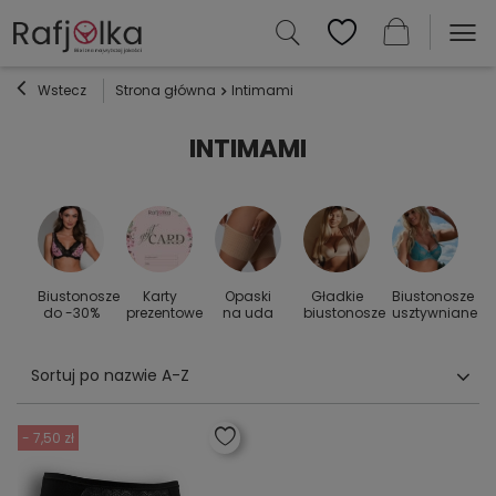
Wstecz
Strona główna
Intimami
INTIMAMI
Biustonosze
Karty
Opaski
Gładkie
Biustonosze
S
 do
do -30%
prezentowe
na uda
biustonosze
usztywniane
Sortuj po nazwie A-Z
- 7,50 zł