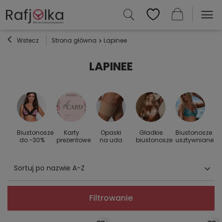
Wstecz
Strona główna
Lapinee
LAPINEE
Biustonosze
Karty
Opaski
Gładkie
Biustonosze
S
 do
do -30%
prezentowe
na uda
biustonosze
usztywniane
Sortuj po nazwie A-Z
Filtrowanie