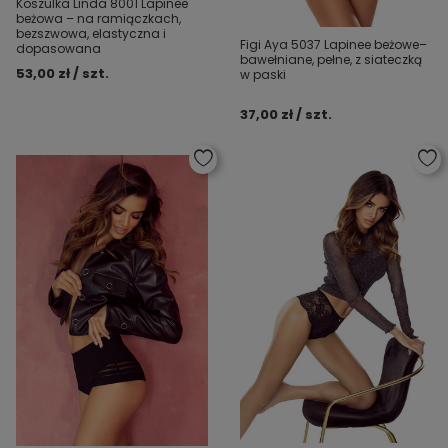
Koszulka Linda 8001 Lapinee
beżowa – na ramiączkach,
bezszwowa, elastyczna i
Figi Aya 5037 Lapinee beżowe–
dopasowana
bawełniane, pełne, z siateczką
53,00 zł / szt.
w paski
37,00 zł / szt.