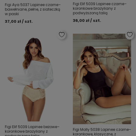
Figi Elif 5039 Lapinee czarne–
Figi Aya 5037 Lapinee czarne–
koronkowe brazyliany z
bawełniane, pełne, z siateczką
podwyższoną talią
w paski
36,00 zł / szt.
37,00 zł / szt.
Figi Elif 5039 Lapinee beżowe–
Figi Molly 5038 Lapinee czarne–
koronkowe brazyliany z
koronkowe, klasyczne, z
podwyższoną talią