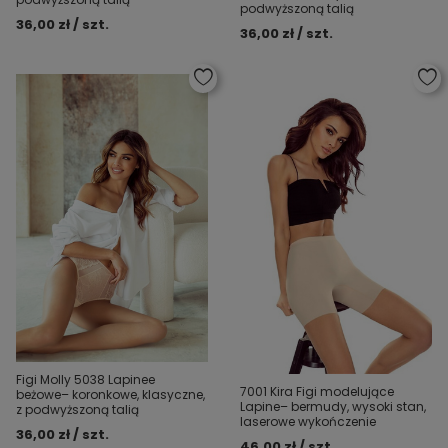
podwyższoną talią
36,00 zł / szt.
36,00 zł / szt.
Figi Molly 5038 Lapinee
7001 Kira Figi modelujące
beżowe– koronkowe, klasyczne,
Lapine– bermudy, wysoki stan,
z podwyższoną talią
laserowe wykończenie
36,00 zł / szt.
46,00 zł / szt.