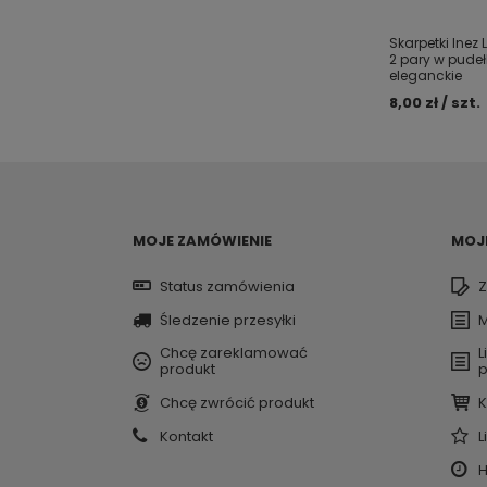
Skarpetki Inez 
2 pary w pudeł
eleganckie
8,00 zł / szt.
MOJE ZAMÓWIENIE
MOJ
Status zamówienia
Z
Śledzenie przesyłki
M
Chcę zareklamować
L
produkt
p
Chcę zwrócić produkt
K
Kontakt
L
H