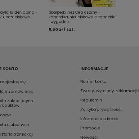
Layla 15 den daino –
Skarpetki Inez Cira czarny –
ku, bezuciskowe,
kabaretka, nieuciskowe, eleganckie
i wygodne
8,50 zł / szt.
E KONTO
INFORMACJE
Numer konta
arejestruj się
Zwroty, wymiany, reklamacje
oje zamówienia
Regulamin
ista zakupionych
roduktów
Polityka prywatności
oszyk
Informacje o firmie
ista ulubionych
Promocje
istoria transakcji
Nowości