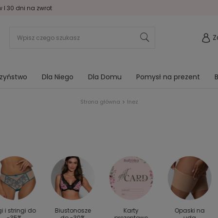
I 30 dni na zwrot
Z
rzyństwo
Dla Niego
Dla Domu
Pomysł na prezent
B
Strona główna
Inez
gi i stringi do
Biustonosze
Karty
Opaski na
-35%
do -30%
prezentowe
uda