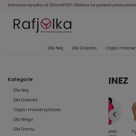
Darmowa wysyłka od 250zł INPOST I Bielizna od polskich producentów 
Dla Niej
Dla Dziecka
Ciąża i macie
INEZ
Kategorie
Dla Niej
Dla Dziecka
Ciąża i macierzyństwo
Dla Niego
Dla Domu
y dla
Kolanówki
Bielizna
Komplety
Fi
rodziny
damskie
modelująca
dresowe