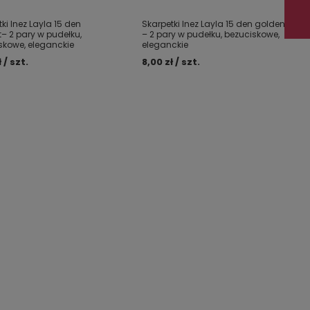
ki Inez Layla 15 den
Skarpetki Inez Layla 15 den golden
t– 2 pary w pudełku,
– 2 pary w pudełku, bezuciskowe,
skowe, eleganckie
eleganckie
 / szt.
8,00 zł / szt.