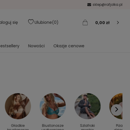
sklep@rafjolka.pl
aloguj się
Ulubione
0
0,00 zł
estsellery
Nowości
Okazje cenowe
Gładkie
Biustonosze
Szlafroki
Piżamy
biustonosze
usztywniane
męskie
dziecięc