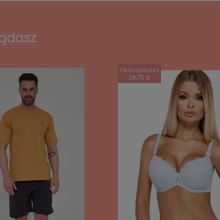
lądasz
Oszczędzasz
28,75 zł