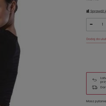
Sprawdź j
Dodaj do ulu
Łat
prz
Dar
Masz pytani