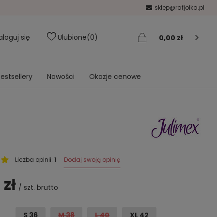
sklep@rafjolka.pl
aloguj się
Ulubione
0
0,00 zł
estsellery
Nowości
Okazje cenowe
Dodaj swoją opinię
Liczba opinii: 1
 zł
/
szt.
brutto
S 36
M 38
L 40
XL 42