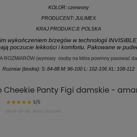
KOLOR:
czerwony
PRODUCENT: JULIMEX
KRAJ PRODUKCJI:
POLSKA
nkim wykończeniem brzegów w technologii
INVISIBL
ją poczucie lekkości i komfortu. Pakowane w pudeł
LA ROZMIARÓW
(wymiary osoby na która powinny pasować dane
Rozmiar (biodra): S: 84-88 M: 96-100 L: 102-106 XL: 108-112
o Cheekie Panty Figi damskie - am
5/5
2024-09-09
Ilona, Kłoczew