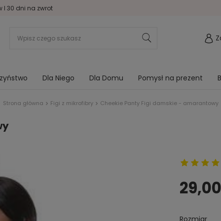
I 30 dni na zwrot
Z
rzyństwo
Dla Niego
Dla Domu
Pomysł na prezent
B
Strona główna
Figi z mikrofibry
Cheekie Panty Figi damskie - amarantowy
wy
29,00
Rozmiar