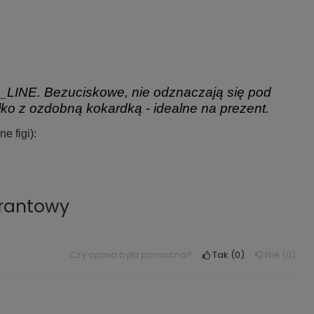
E_LINE.
Bezuciskowe, nie odznaczają się pod
ko z ozdobną kokardką - idealne na prezent.
 figi):
arantowy
Czy opinia była pomocna?
Tak
0
Nie
0