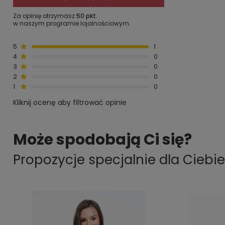
Za opinię otrzymasz
50 pkt.
w naszym programie lojalnościowym.
5
1
4
0
3
0
2
0
1
0
Kliknij ocenę aby filtrować opinie
Może spodobają Ci się?
Propozycje specjalnie dla Ciebie