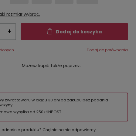
aki rozmiar wybrać.
Dodaj do koszyka
bionych
Dodaj do porównania
Możesz kupić także poprzez:
wy zwrot towaru w ciągu
30
dni od zakupu bez podania
yczyny
mowa wysyłka od 250zł INPOST
e odnośnie produktu? Chętnie na nie odpowiemy.