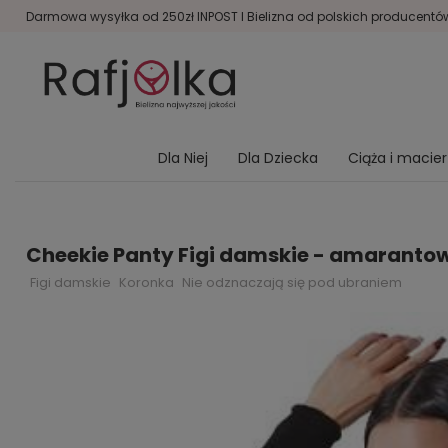
Darmowa wysyłka od 250zł INPOST I Bielizna od polskich producentów 
Dla Niej
Dla Dziecka
Ciąża i macie
Cheekie Panty Figi damskie - amaranto
Figi damskie
Koronka
Nie odznaczają się pod ubraniem