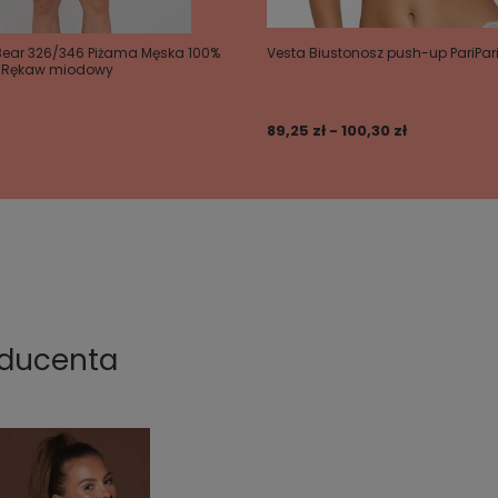
 Bear 326/346 Piżama Męska 100%
Vesta Biustonosz push-up PariPari
i Rękaw miodowy
89,25 zł - 100,30 zł
oducenta