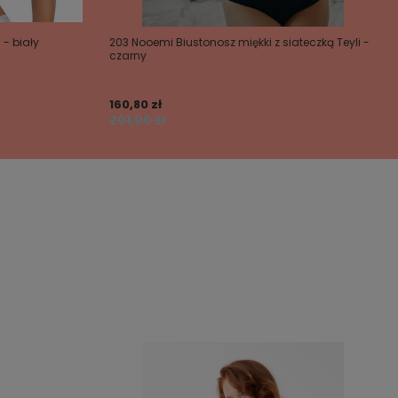
 - biały
203 Nooemi Biustonosz miękki z siateczką Teyli -
czarny
160,80 zł
201,00 zł