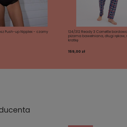
osz Push-up Nipplex - czarny
124/312 Ready 3 Cornette bordo
piżama bawełniana, długi rękaw,
kratkę
159,00 zł
oducenta