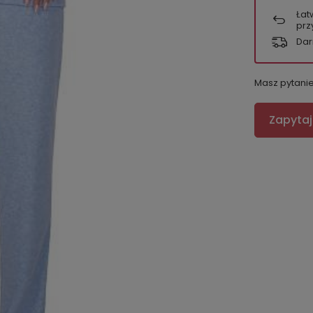
Łat
prz
Dar
Masz pytani
Zapytaj