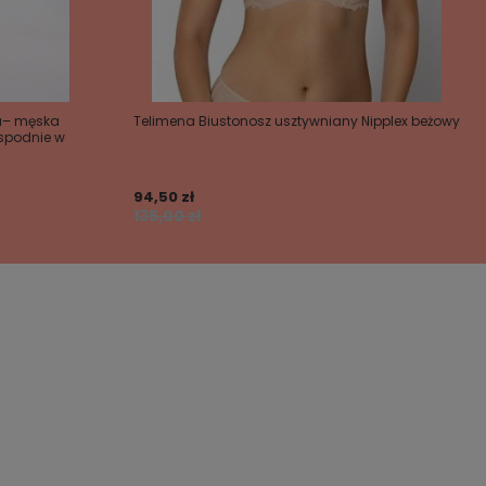
wa– męska
Telimena Biustonosz usztywniany Nipplex beżowy
 spodnie w
94,50 zł
135,00 zł