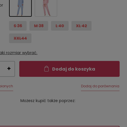
or
S 36
M 38
L 40
XL 42
XXL44
aki rozmiar wybrać.
Dodaj do koszyka
bionych
Dodaj do porównania
Możesz kupić także poprzez: