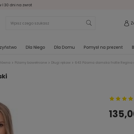
I 30 dni na zwrot
Z
rzyństwo
Dla Niego
Dla Domu
Pomysł na prezent
B
główna
Piżamy bawełniane
Długi rękaw
643 Piżama damska frotte Regina n
ski
135,0