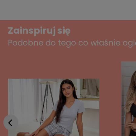
Zainspiruj się
Podobne do tego co właśnie og