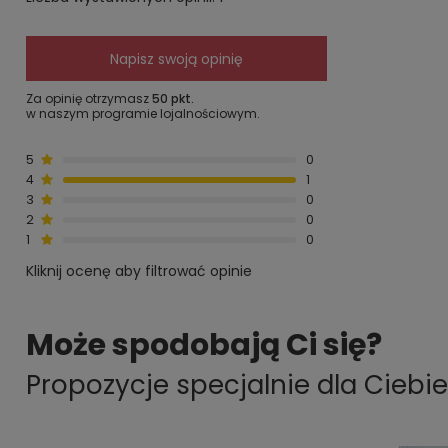
Napisz swoją opinię
Za opinię otrzymasz
50 pkt.
w naszym programie lojalnościowym.
5
0
4
1
3
0
2
0
1
0
Kliknij ocenę aby filtrować opinie
Może spodobają Ci się?
Propozycje specjalnie dla Ciebie