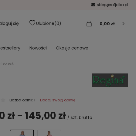
sklep@rafjolka.pl
aloguj się
Ulubione
0
0,00 zł
estsellery
Nowości
Okazje cenowe
iebieski
Dodaj swoją opinię
Liczba opinii: 1
0 zł - 145,00 zł
/
szt.
brutto