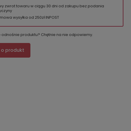
wy zwrot towaru w ciągu
30
dni od zakupu bez podania
yczyny
mowa wysyłka od 250zł INPOST
e odnośnie produktu? Chętnie na nie odpowiemy.
 o produkt