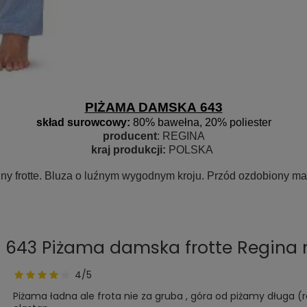
PIŻAMA DAMSKA 643
skład surowcow
y:
80% bawełna, 20% poliester
producent
: REGINA
kraj produkcji:
POLSKA
y frotte. Bluza o luźnym wygodnym kroju. Przód ozdobiony mały
o 643 Piżama damska frotte Regina n
4/5
Piżama ładna ale frota nie za gruba , góra od piżamy długa (