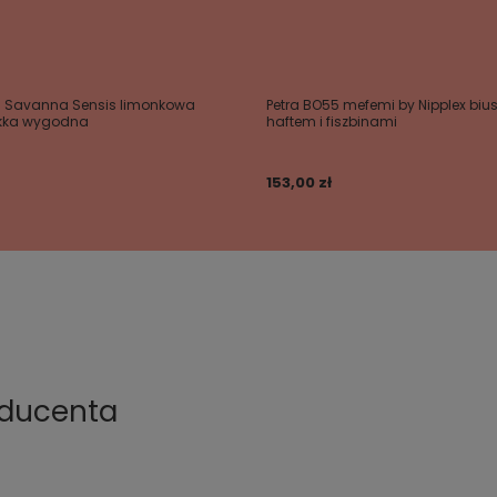
a Savanna Sensis limonkowa
Petra BO55 mefemi by Nipplex bius
ekka wygodna
haftem i fiszbinami
153,00 zł
oducenta