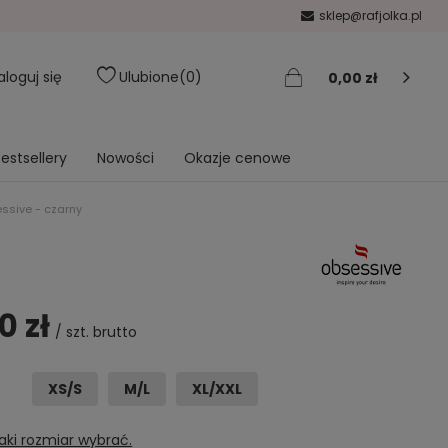
sklep@rafjolka.pl
aloguj się
Ulubione
0
0,00 zł
estsellery
Nowości
Okazje cenowe
essive - czarny
0 zł
/
szt.
brutto
XS/S
M/L
XL/XXL
aki rozmiar wybrać.