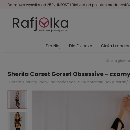
Darmowa wysyłka od 250zł INPOST I Bielizna od polskich producentów 
Dla Niej
Dla Dziecka
Ciąża i macie
Strona główna
Sherila Corset Gorset Obsessive - czarn
Gorset + stringi
paski do pończoch
96% poliamid, 4% elastan/ 