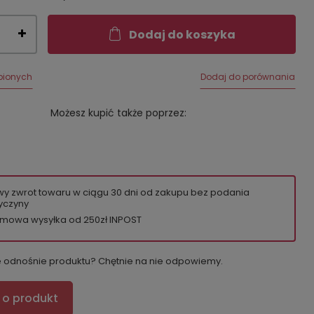
Dodaj do koszyka
bionych
Dodaj do porównania
Możesz kupić także poprzez:
wy zwrot towaru w ciągu
30
dni od zakupu bez podania
yczyny
mowa wysyłka od 250zł INPOST
e odnośnie produktu? Chętnie na nie odpowiemy.
 o produkt