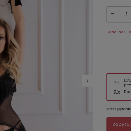
Dodaj do ulu
Łat
prz
Dar
Masz pytani
Zapytaj