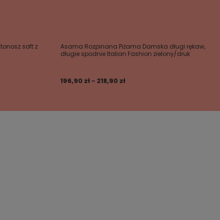
tonosz soft z
Asama Rozpinana Piżama Damska długi rękaw,
długie spodnie Italian Fashion zielony/druk
196,90 zł - 218,90 zł