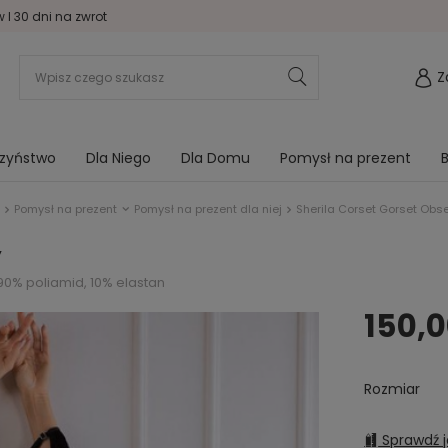
I 30 dni na zwrot
Z
rzyństwo
Dla Niego
Dla Domu
Pomysł na prezent
B
Pomysł na prezent
Pomysł na prezent dla niej
Sherila Corset Gorset Obs
y
90% poliamid, 10% elastan
150,0
Rozmiar
Sprawdź j