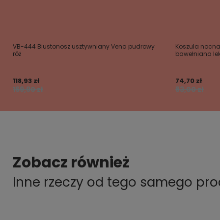
VB-444 Biustonosz usztywniany Vena pudrowy
Koszula nocn
róż
bawełniana l
118,93 zł
74,70 zł
169,90 zł
83,00 zł
Zobacz również
Inne rzeczy od tego samego pr