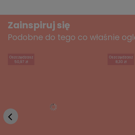
Zainspiruj się
Podobne do tego co właśnie og
Oszczędzasz
Oszczędzasz
50,97 zł
8,30 zł