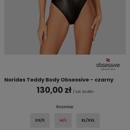
Norides Teddy Body Obsessive - czarny
130,00 zł
/
szt.
brutto
Rozmiar
XS/S
M/L
XL/XXL