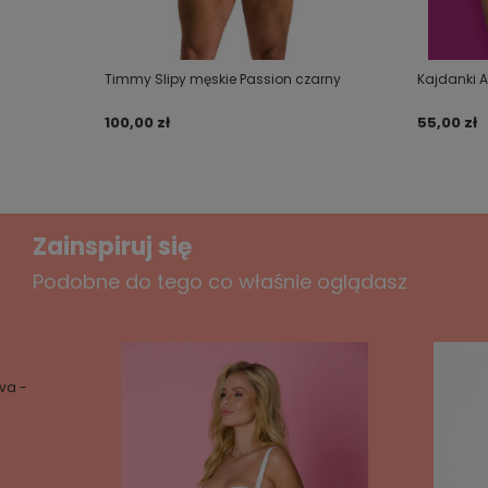
Twój email
Timmy Slipy męskie Passion czarny
Kajdanki 
Wyślij opinię
100,00 zł
55,00 zł
Zainspiruj się
Podobne do tego co właśnie oglądasz
va -