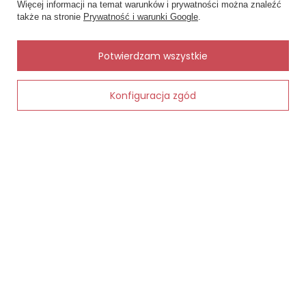
Więcej informacji na temat warunków i prywatności można znaleźć
Napisz czego szukasz — pokażę
także na stronie
Prywatność i warunki Google
.
gotowe propozycje.
wy
✨
AI
Potwierdzam wszystkie
Konfiguracja zgód
Dodaj do koszyka
Contica Cr
Damskie O
Nutris Komplet Babydoll Koszulka i stringi
Obsessive - czarny
39,00 zł
159,00 zł