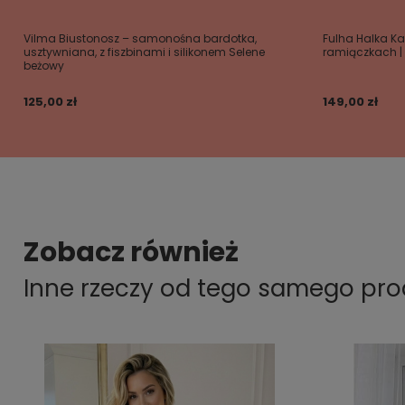
Vilma Biustonosz – samonośna bardotka,
Fulha Halka K
usztywniana, z fiszbinami i silikonem Selene
ramiączkach | 
beżowy
125,00 zł
149,00 zł
Zobacz również
Inne rzeczy od tego samego pr