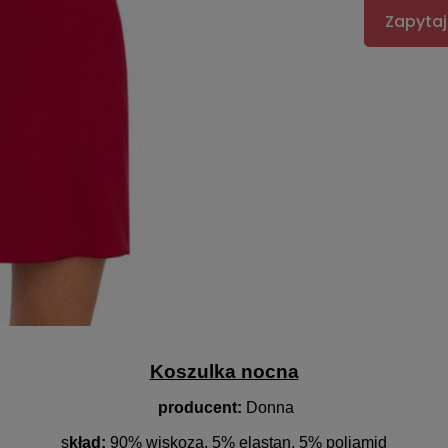
Zapytaj
Koszulka nocna
producent:
Donna
s
kład:
90% wiskoza, 5% elastan, 5% poliamid