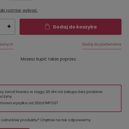
aki rozmiar wybrać.
Dodaj do koszyka
bionych
Dodaj do porównania
Możesz kupić także poprzez:
wy zwrot towaru w ciągu
30
dni od zakupu bez podania
yczyny
mowa wysyłka od 250zł INPOST
e odnośnie produktu? Chętnie na nie odpowiemy.