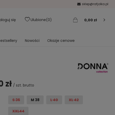
sklep@rafjolka.pl
aloguj się
Ulubione
0
0,00 zł
estsellery
Nowości
Okazje cenowe
0 zł
/
szt.
brutto
S 36
M 38
L 40
XL 42
XXL44