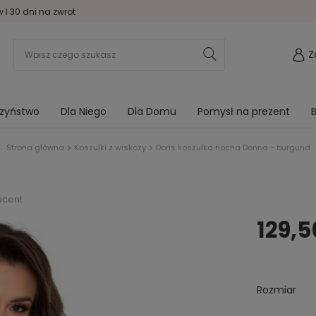
I 30 dni na zwrot
Z
rzyństwo
Dla Niego
Dla Domu
Pomysł na prezent
B
Strona główna
Koszulki z wiskozy
Doris koszulka nocna Donna - burgund
ucent
129,5
Rozmiar