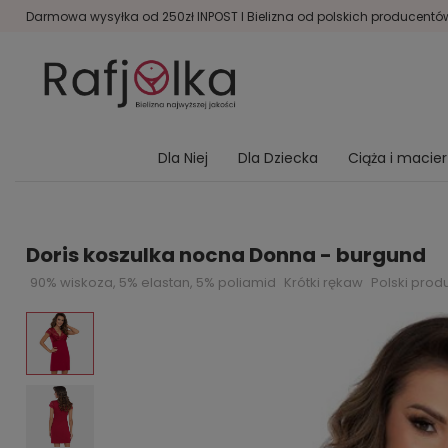
Darmowa wysyłka od 250zł INPOST I Bielizna od polskich producentów 
Dla Niej
Dla Dziecka
Ciąża i macie
Doris koszulka nocna Donna - burgund
90% wiskoza, 5% elastan, 5% poliamid
Krótki rękaw
Polski prod