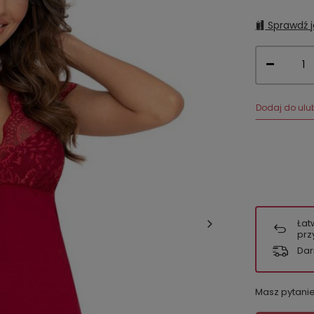
Sprawdź j
Dodaj do ulu
Łat
prz
Dar
Masz pytani