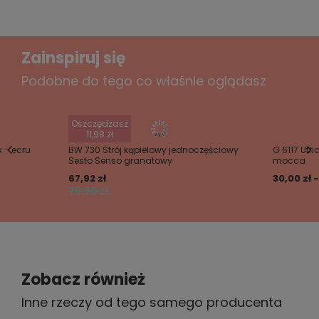
Dodaj własne zdjęcie produktu:
Zainspiruj się
Podobne do tego co właśnie oglądasz
Twoje imię
Oszczędzasz
Twój email
11,98 zł
 - ecru
BW 730 Strój kąpielowy jednoczęściowy
G 6117 Uffi
Sesto Senso granatowy
mocca
Wyślij opinię
67,92 zł
30,00 zł -
79,90 zł
Zobacz również
Inne rzeczy od tego samego producenta