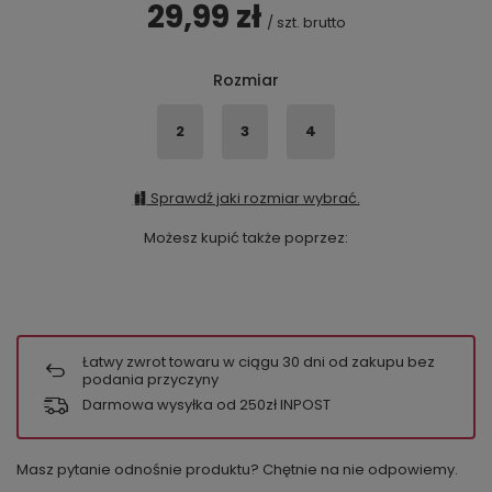
29,99 zł
/
szt.
brutto
Rozmiar
2
3
4
Sprawdź jaki rozmiar wybrać.
Możesz kupić także poprzez:
Łatwy zwrot towaru w ciągu
30
dni od zakupu bez
podania przyczyny
Darmowa wysyłka od 250zł INPOST
Masz pytanie odnośnie produktu? Chętnie na nie odpowiemy.