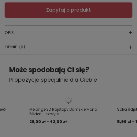
Zapytaj o produkt
OPIS
OPINIE
(0)
Rajstopy damskie
Napisz swoją opinię
Może spodobają Ci się?
producent: Fiore
kraj produkcji: Polska
Propozycje specjalnie dla Ciebie
Twoja ocena:
5/5
Skład: 90% poliamid, 10% elastan
Rajstopy wykonane z miękkiej mikrofibry. Rozmiar 3/4
z małym klinem.
Treść twojej opinii
ex -
Melange 3D Rajstopy Damskie Mona
Sofia Rajs
50den - szary M
28,00 zł - 42,00 zł
5,99 zł - 