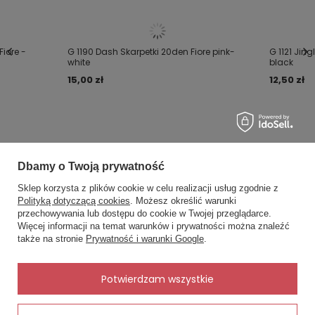
iore -
G 1190 Dash Skarpetki 20den Fiore pink-
G 1121 Jing
white
black
15,00 zł
12,50 zł
Dbamy o Twoją prywatność
Sklep korzysta z plików cookie w celu realizacji usług zgodnie z
MOJE ZAMÓWIENIE
Polityką dotyczącą cookies
. Możesz określić warunki
przechowywania lub dostępu do cookie w Twojej przeglądarce.
×
✨ Asystent zakupowy
Więcej informacji na temat warunków i prywatności można znaleźć
Status zamówienia
Napisz czego szukasz — pokażę
także na stronie
Prywatność i warunki Google
.
gotowe propozycje.
Śledzenie przesyłki
Chcę zareklamować produkt
✨
AI
Potwierdzam wszystkie
Chcę zwrócić produkt