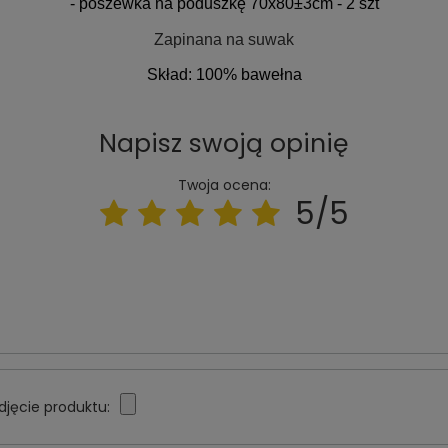
- poszewka na poduszkę 70x80±3cm - 2 szt
Zapinana na suwak
Skład:
100% bawełna
Napisz swoją opinię
Twoja ocena:
5/5
djęcie produktu: