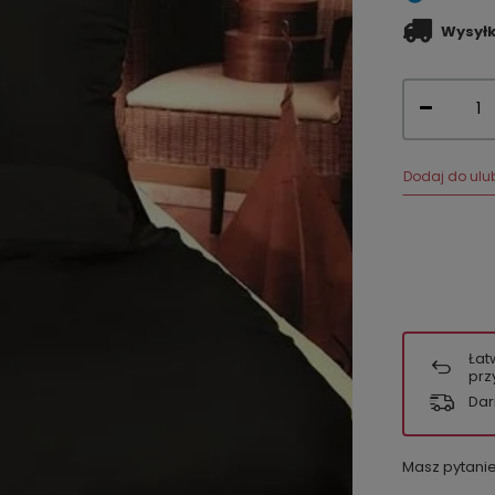
Wysył
Dodaj do ulu
Łat
prz
Dar
Masz pytani