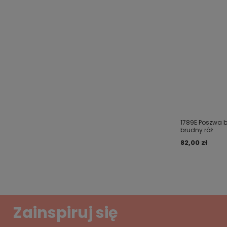
1789E Poszwa 
brudny róż
82,00 zł
Zainspiruj się