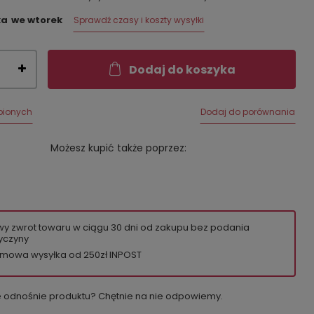
ka
we wtorek
Sprawdź czasy i koszty wysyłki
Dodaj do koszyka
bionych
Dodaj do porównania
Możesz kupić także poprzez:
wy zwrot towaru w ciągu
30
dni od zakupu bez podania
yczyny
mowa wysyłka od 250zł INPOST
e odnośnie produktu? Chętnie na nie odpowiemy.