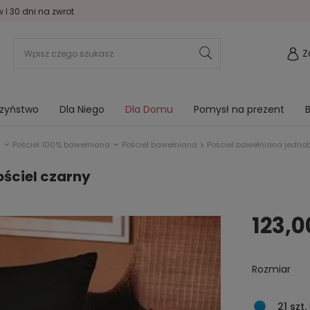
I 30 dni na zwrot
Z
rzyństwo
Dla Niego
Dla Domu
Pomysł na prezent
B
u
Pościel 100% bawełniana
Pościel bawełniana
Pościel bawełniana jednob
ściel czarny
123,0
Rozmiar
21 szt.