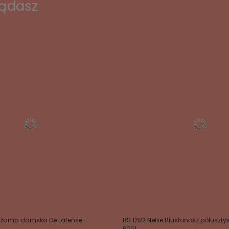
lądasz
Piżama damska De Lafense -
BS 1282 Nellie Biustonosz półuszt
ecru