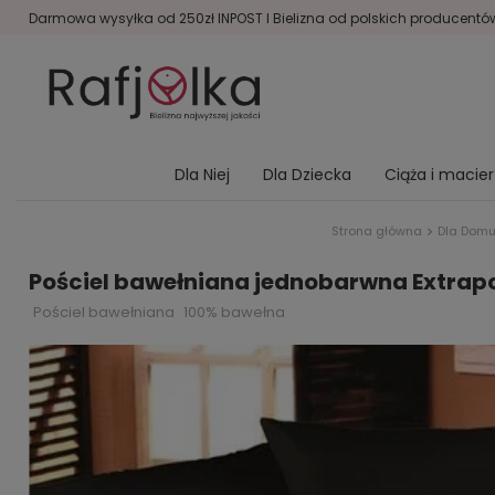
Darmowa wysyłka od 250zł INPOST I Bielizna od polskich producentów 
Dla Niej
Dla Dziecka
Ciąża i macie
Strona główna
Dla Dom
Pościel bawełniana jednobarwna Extrapo
Pościel bawełniana
100% bawełna