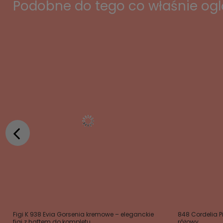
Podobne do tego co właśnie og
Figi K 938 Evia Gorsenia kremowe – eleganckie
848 Cordelia 
figi z haftem do kompletu
różowy