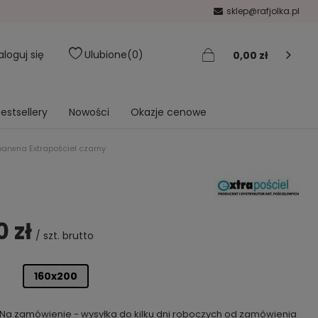
sklep@rafjolka.pl
aloguj się
Ulubione
0
0,00 zł
estsellery
Nowości
Okazje cenowe
arwna Extrapościel czarny
0 zł
/
szt.
brutto
160x200
Na zamówienie - wysyłka do kilku dni roboczych od zamówienia