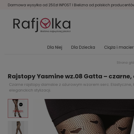
Darmowa wysyłka od 250zł INPOST I Bielizna od polskich producentów 
Dla Niej
Dla Dziecka
Ciąża i macie
Strona gł
Rajstopy Yasmine wz.08 Gatta – czarne,
Czarne rajstopy damskie z ażurowym wzorem serc. Elastyczne, k
eleganckich stylizacji.