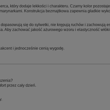
ca, który dodaje lekkości i charakteru. Czarny kolor pozostaje
i marynarkami. Konstrukcja bezmajtkowa zapewnia gładkie wyk
 dopasowują się do sylwetki, nie krępują ruchów i zachowują es
a. Aby zachować jakość ażurowego wzoru i elastyczność włókien
ny akcent i jednocześnie cenią wygodę.
szenia?
ort przez cały dzień.
y.