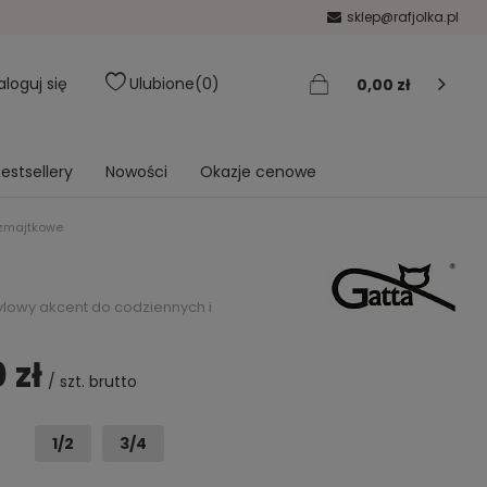
sklep@rafjolka.pl
aloguj się
Ulubione
0
0,00 zł
estsellery
Nowości
Okazje cenowe
ezmajtkowe
ylowy akcent do codziennych i
 zł
/
szt.
brutto
1/2
3/4