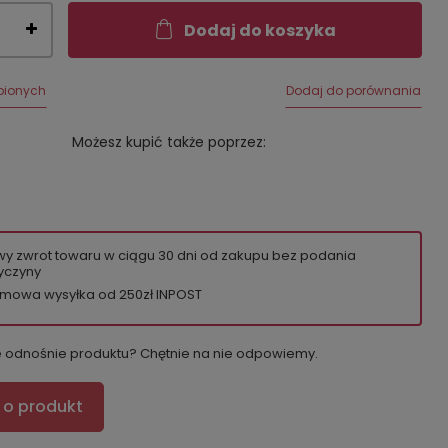
Dodaj do koszyka
bionych
Dodaj do porównania
Możesz kupić także poprzez:
wy zwrot towaru w ciągu
30
dni od zakupu bez podania
yczyny
mowa wysyłka od 250zł INPOST
e odnośnie produktu? Chętnie na nie odpowiemy.
 o produkt