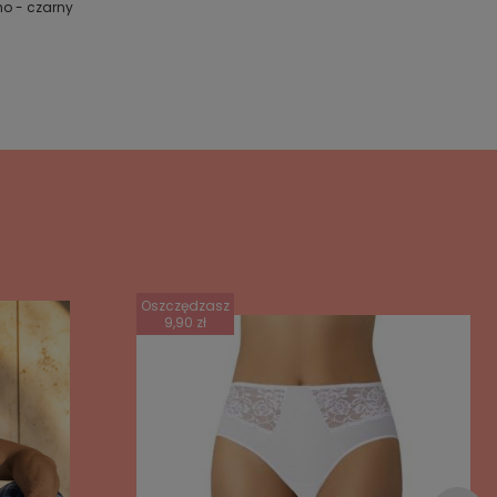
mo - czarny
Oszczędzasz
9,90 zł