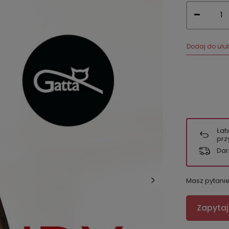
Dodaj do ulu
Łat
prz
Dar
Masz pytani
Zapytaj