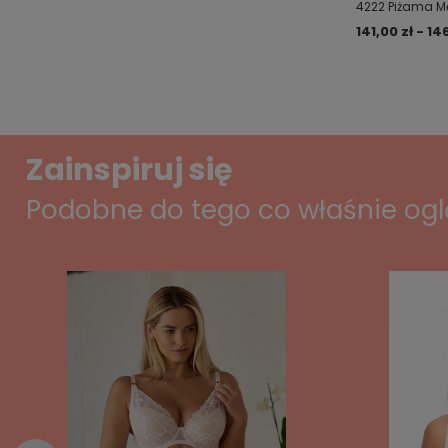
4222 Piżama M
141,00 zł - 14
Zainspiruj się
Podobne do tego co właśnie og