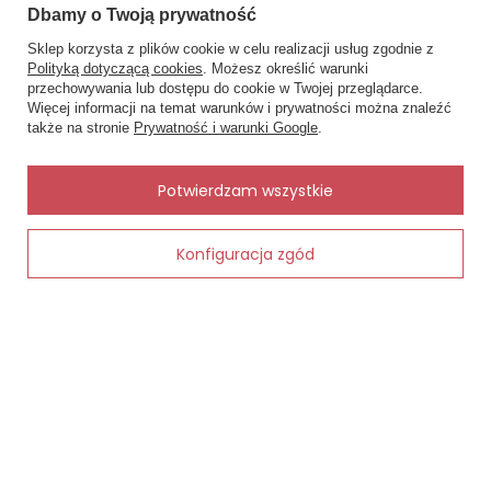
Dbamy o Twoją prywatność
Sklep korzysta z plików cookie w celu realizacji usług zgodnie z
Polityką dotyczącą cookies
. Możesz określić warunki
przechowywania lub dostępu do cookie w Twojej przeglądarce.
×
✨ Asystent zakupowy
Więcej informacji na temat warunków i prywatności można znaleźć
Napisz czego szukasz — pokażę
także na stronie
Prywatność i warunki Google
.
Piżama Damska 1724 Valencja Leveza
Piżama d
gotowe propozycje.
rubinowy– Wysokiej Jakości Bawełniana
1709 Levez
Piżama z Krótkim Rękawem, Wzorzystymi
guziki, 100
Szortami, Satynową Kokardką i Ozdobną
spodenki
✨
AI
Potwierdzam wszystkie
Falbanką
142,00 zł
124,00 zł
Konfiguracja zgód
Dodaj do koszyka
MOJE ZAMÓWIENIE
Status zamówienia
Śledzenie przesyłki