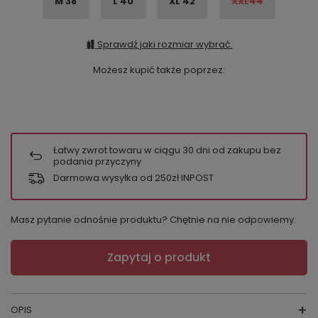
M 38
L 40
XL 42
XXL44
Sprawdź jaki rozmiar wybrać.
Możesz kupić także poprzez:
Łatwy zwrot towaru w ciągu
30
dni od zakupu bez
podania przyczyny
Darmowa wysyłka od 250zł INPOST
Masz pytanie odnośnie produktu? Chętnie na nie odpowiemy.
Zapytaj o produkt
OPIS