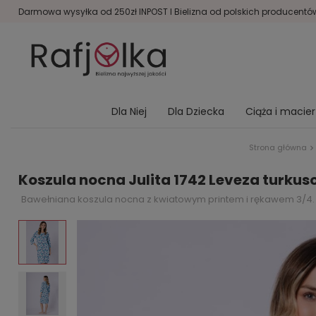
Darmowa wysyłka od 250zł INPOST I Bielizna od polskich producentów 
Dla Niej
Dla Dziecka
Ciąża i macie
Strona główna
Koszula nocna Julita 1742 Leveza turkus
Bawełniana koszula nocna z kwiatowym printem i rękawem 3/4.