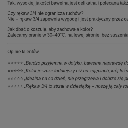
Tak, wysokiej jakości bawełna jest delikatna i polecana tak
Czy rękaw 3/4 nie ogranicza ruchów?
Nie – rękaw 3/4 zapewnia wygodę i jest praktyczny przez ca
Jak dbać o koszulę, aby zachowała kolor?
Zalecamy pranie w 30–40°C, na lewej stronie, bez suszeni
Opinie klientów
⭐⭐⭐⭐⭐
„Bardzo przyjemna w dotyku, bawełna naprawdę dobre
⭐⭐⭐⭐⭐
„Kolor jeszcze ładniejszy niż na zdjęciach, krój luź
⭐⭐⭐⭐⭐
„Idealna na co dzień, nie przegrzewa i dobrze się pi
⭐⭐⭐⭐⭐
„Rękaw 3/4 to strzał w dziesiątkę – noszę ją cały ro