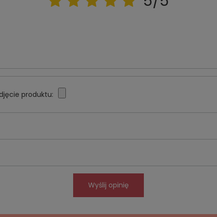
5/5
djęcie produktu:
Wyślij opinię