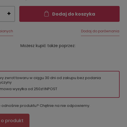
Dodaj do koszyka
bionych
Dodaj do porównania
Możesz kupić także poprzez:
wy zwrot towaru w ciągu
30
dni od zakupu bez podania
yczyny
mowa wysyłka od 250zł INPOST
e odnośnie produktu? Chętnie na nie odpowiemy.
 o produkt