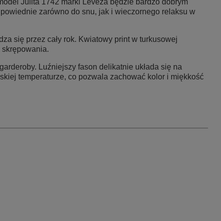
 model
Julita 1742 marki Leveza
będzie bardzo dobrym
dpowiednie zarówno do snu, jak i wieczornego relaksu w
dza się przez cały rok.
Kwiatowy print
w turkusowej
 skrępowania.
rderoby. Luźniejszy fason delikatnie układa się na
iskiej temperaturze, co pozwala zachować kolor i miękkość