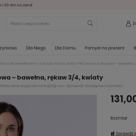
I 30 dni na zwrot
Z
rzyństwo
Dla Niego
Dla Domu
Pomysł na prezent
B
Koszulki bawełniane
Koszula nocna Julita 1742 Leveza turkusowa – bawełna, 
owa – bawełna, rękaw 3/4, kwiaty
 Naturalna wygoda na każdą noc. Sprawdź dostępne rozmiary ›
131,00
Rozmiar
Sprawdź j