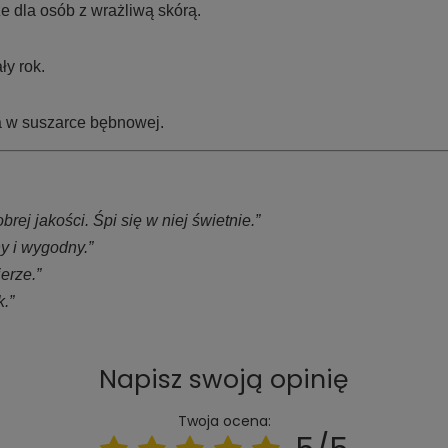
że dla osób z wrażliwą skórą.
ły rok.
a w suszarce bębnowej.
j jakości. Śpi się w niej świetnie.”
ny i wygodny.”
erze.”
k.”
Napisz swoją opinię
Twoja ocena: