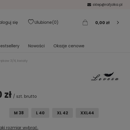
sklep@rafjolka.pl
aloguj się
Ulubione
0
0,00 zł
estsellery
Nowości
Okazje cenowe
rękaw 3/4, kwiaty
 zł
/
szt.
brutto
M 38
L 40
XL 42
XXL44
aki rozmiar wybrać.