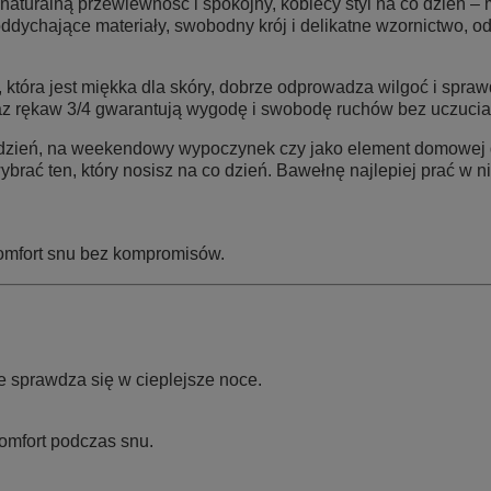
, naturalną przewiewność i spokojny, kobiecy styl na co dzień –
dychające materiały, swobodny krój i delikatne wzornictwo, o
, która jest miękka dla skóry, dobrze odprowadza wilgoć i spraw
az
rękaw 3/4
gwarantują wygodę i swobodę ruchów bez uczucia
 dzień, na weekendowy wypoczynek czy jako element domowej ga
brać ten, który nosisz na co dzień. Bawełnę najlepiej prać w n
 komfort snu bez kompromisów.
e sprawdza się w cieplejsze noce.
komfort podczas snu.