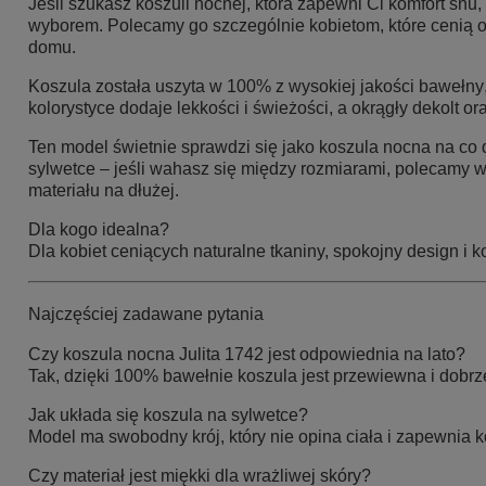
Jeśli szukasz koszuli nocnej, która zapewni Ci komfort snu
wyborem. Polecamy go szczególnie kobietom, które cenią od
domu.
Koszula została uszyta w
100% z wysokiej jakości bawełny
kolorystyce dodaje lekkości i świeżości, a
okrągły dekolt
or
Ten model świetnie sprawdzi się jako koszula nocna na co
sylwetce – jeśli wahasz się między rozmiarami, polecamy wy
materiału na dłużej.
Dla kogo idealna?
Dla kobiet ceniących naturalne tkaniny, spokojny design i
Najczęściej zadawane pytania
Czy koszula nocna Julita 1742 jest odpowiednia na lato?
Tak, dzięki 100% bawełnie koszula jest przewiewna i dobrz
Jak układa się koszula na sylwetce?
Model ma swobodny krój, który nie opina ciała i zapewnia 
Czy materiał jest miękki dla wrażliwej skóry?