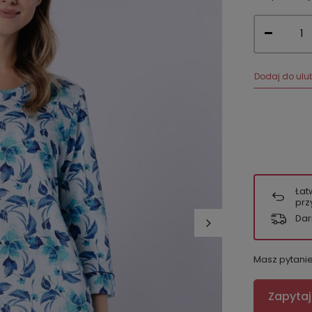
Dodaj do ulu
Łat
prz
Dar
Masz pytani
Zapytaj