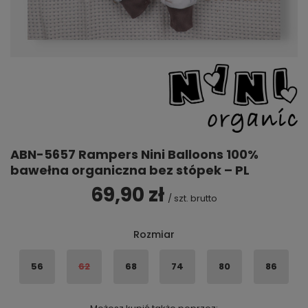
ABN-5657 Rampers Nini Balloons 100%
bawełna organiczna bez stópek – PL
69,90 zł
/
szt.
brutto
Rozmiar
56
62
68
74
80
86