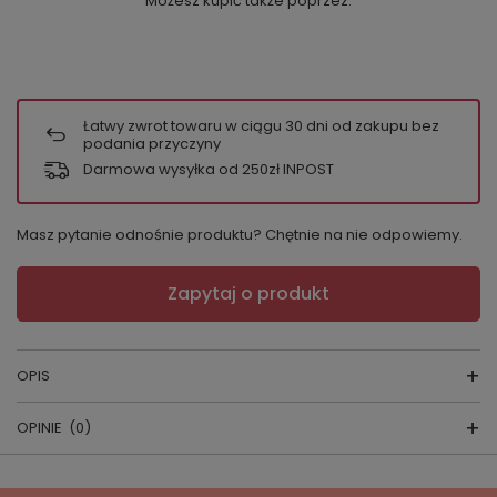
Możesz kupić także poprzez:
Łatwy zwrot towaru w ciągu
30
dni od zakupu bez
podania przyczyny
Darmowa wysyłka od 250zł INPOST
Masz pytanie odnośnie produktu? Chętnie na nie odpowiemy.
Zapytaj o produkt
OPIS
OPINIE
(0)
- Producent: Nini
-Skład: 100% bawełna organiczna