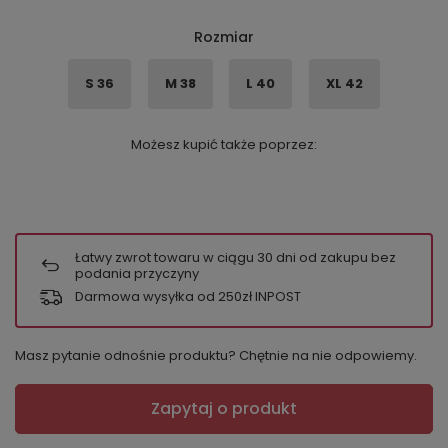
Rozmiar
S 36
M 38
L 40
XL 42
Możesz kupić także poprzez:
Łatwy zwrot towaru w ciągu
30
dni od zakupu bez
podania przyczyny
Darmowa wysyłka od 250zł INPOST
Masz pytanie odnośnie produktu? Chętnie na nie odpowiemy.
Zapytaj o produkt