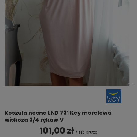
Koszula nocna LND 731 Key morelowa
wiskoza 3/4 rękaw V
101,00 zł
/
szt.
brutto