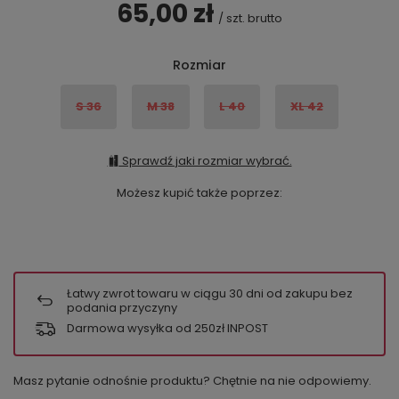
65,00 zł
/
szt.
brutto
Rozmiar
S 36
M 38
L 40
XL 42
Sprawdź jaki rozmiar wybrać.
Możesz kupić także poprzez:
Łatwy zwrot towaru w ciągu
30
dni od zakupu bez
podania przyczyny
Darmowa wysyłka od 250zł INPOST
Masz pytanie odnośnie produktu? Chętnie na nie odpowiemy.