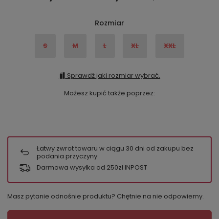
Rozmiar
S
M
L
XL
XXL
Sprawdź jaki rozmiar wybrać.
Możesz kupić także poprzez:
Łatwy zwrot towaru w ciągu
30
dni od zakupu bez
podania przyczyny
Darmowa wysyłka od 250zł INPOST
Masz pytanie odnośnie produktu? Chętnie na nie odpowiemy.