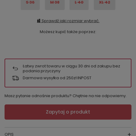
S 36
M 38
L 40
XL 42
Sprawdź jaki rozmiar wybrać.
Możesz kupić także poprzez:
Łatwy zwrot towaru w ciągu
30
dni od zakupu bez
podania przyczyny
Darmowa wysyłka od 250zł INPOST
Masz pytanie odnośnie produktu? Chętnie na nie odpowiemy.
Zapytaj o produkt
OPIS