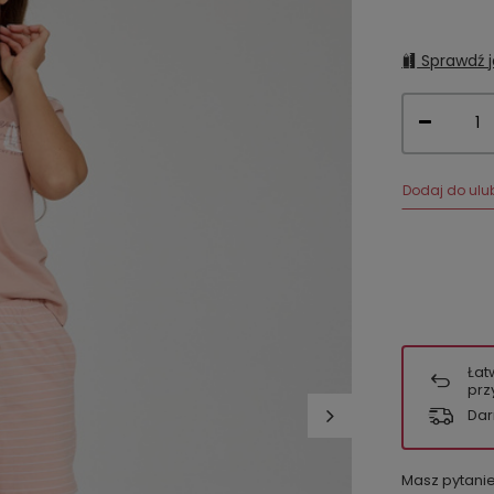
Sprawdź j
Dodaj do ulu
Łat
prz
Dar
Masz pytani