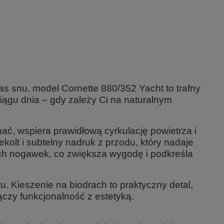
as snu, model Cornette 880/352 Yacht to trafny
iągu dnia – gdy zależy Ci na naturalnym
ć, wspiera prawidłową cyrkulację powietrza i
olt i subtelny nadruk z przodu, który nadaje
kach nogawek, co zwiększa wygodę i podkreśla
 Kieszenie na biodrach to praktyczny detal,
czy funkcjonalność z estetyką.