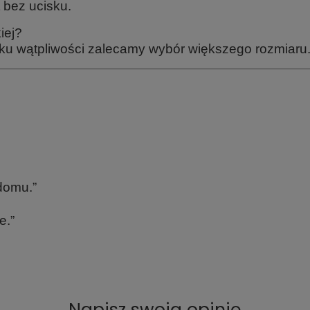
 bez ucisku.
iej?
u wątpliwości zalecamy wybór większego rozmiaru
domu.”
e.”
Napisz swoją opinię