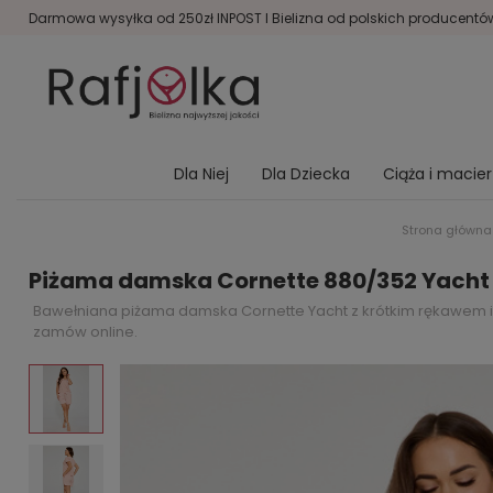
Darmowa wysyłka od 250zł INPOST I Bielizna od polskich producentów 
Dla Niej
Dla Dziecka
Ciąża i macie
Strona główna
Piżama damska Cornette 880/352 Yacht
Bawełniana piżama damska Cornette Yacht z krótkim rękawem i s
zamów online.