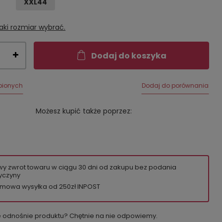
XXL44
aki rozmiar wybrać.
Dodaj do koszyka
bionych
Dodaj do porównania
Możesz kupić także poprzez:
wy zwrot towaru w ciągu
30
dni od zakupu bez podania
yczyny
mowa wysyłka od 250zł INPOST
e odnośnie produktu? Chętnie na nie odpowiemy.