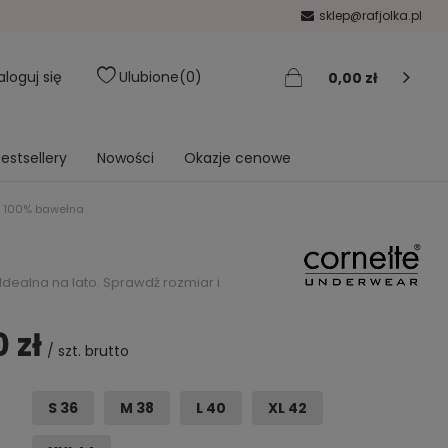
sklep@rafjolka.pl
aloguj się
Ulubione
0
0,00 zł
estsellery
Nowości
Okazje cenowe
 100% bawełna
dealna na lato. Sprawdź rozmiar i
0 zł
/
szt.
brutto
S 36
M 38
L 40
XL 42