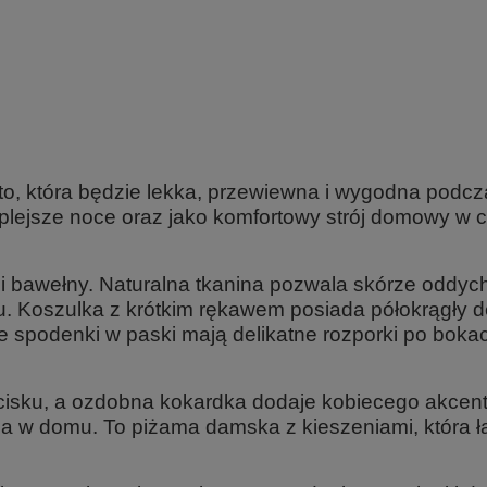
to, która będzie lekka, przewiewna i wygodna podcz
plejsze noce oraz jako komfortowy strój domowy w c
 bawełny. Naturalna tkanina pozwala skórze oddycha
Koszulka z krótkim rękawem posiada półokrągły dek
ie spodenki w paski mają delikatne rozporki po bo
isku, a ozdobna kokardka dodaje kobiecego akcentu.
 w domu. To piżama damska z kieszeniami, która łą