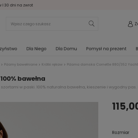
I 30 dni na zwrot
Z
rzyństwo
Dla Niego
Dla Domu
Pomysł na prezent
B
Piżamy bawełniane
Krótki rękaw
Piżama damska Cornette 880/352 Yacht
 100% bawełna
zortami w paski. 100% naturalna bawełna, kieszenie i wygodny pas. I
115,0
Rozmiar