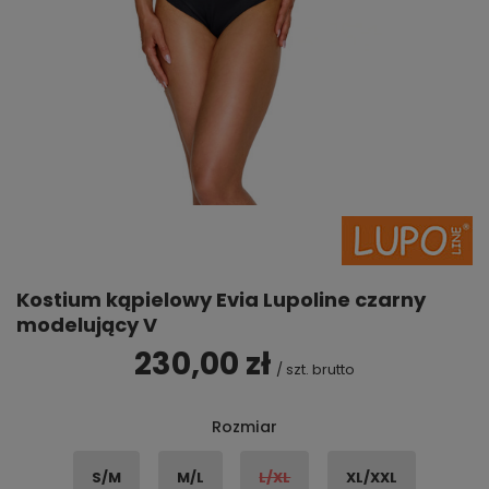
Kostium kąpielowy Evia Lupoline czarny
modelujący V
230,00 zł
/
szt.
brutto
Rozmiar
S/M
M/L
L/XL
XL/XXL