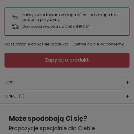
Łatwy zwrot towaru w ciągu
30
dni od zakupu bez
podania przyczyny
Darmowa wysyłka od 250zł INPOST
Masz pytanie odnośnie produktu? Chętnie na nie odpowiemy.
Zapytaj o produkt
OPIS
OPINIE
(0)
Jeśli
szukasz wygodnego, ale stylowego kompletu na
co dzień, który sprawdzi się zarówno w domu, jak i
Napisz swoją opinię
podczas letnich wyjść
, komplet
Sensis Blaire
w
Może spodobają Ci się?
modnym odcieniu błękitu jest propozycją, którą warto
rozważyć. Ten zestaw łączy swobodę sportowego
Propozycje specjalnie dla Ciebie
Twoja ocena:
stylu z nowoczesną, minimalistyczną elegancją.