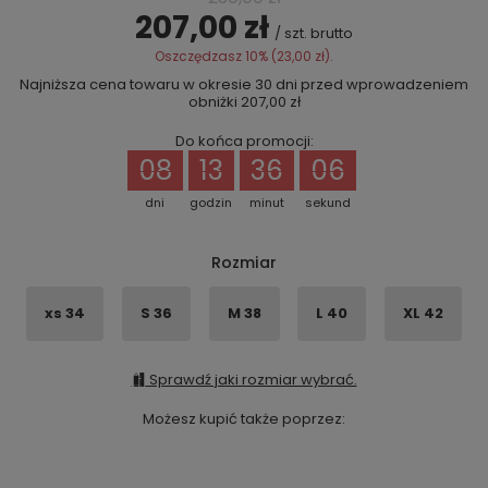
207,00 zł
/
szt.
brutto
Oszczędzasz
10%
(
23,00 zł
).
Najniższa cena towaru w okresie 30 dni przed wprowadzeniem
obniżki
207,00 zł
Do końca promocji:
08
13
36
06
dni
godzin
minut
sekund
Rozmiar
xs 34
S 36
M 38
L 40
XL 42
Sprawdź jaki rozmiar wybrać.
Możesz kupić także poprzez: