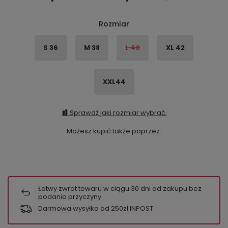
Rozmiar
S 36
M 38
L 40
XL 42
XXL44
Sprawdź jaki rozmiar wybrać.
Możesz kupić także poprzez:
Łatwy zwrot towaru w ciągu
30
dni od zakupu bez
podania przyczyny
Darmowa wysyłka od 250zł INPOST