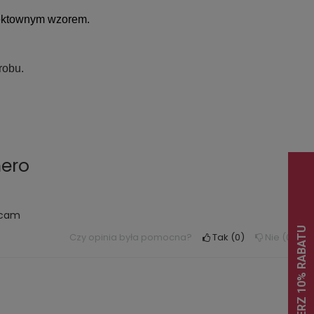
fektownym wzorem.
robu.
nero
lecam
Czy opinia była pomocna?
Tak
0
Nie
0