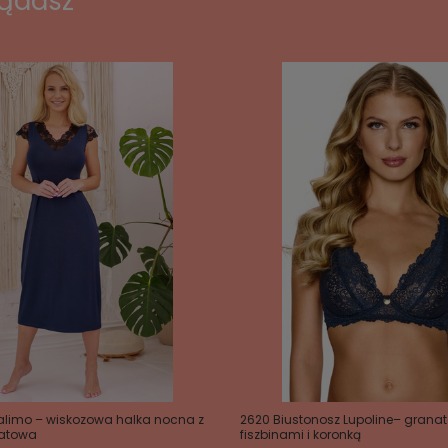
lądasz
alimo – wiskozowa halka nocna z
2620 Biustonosz Lupoline– granat
natowa
fiszbinami i koronką