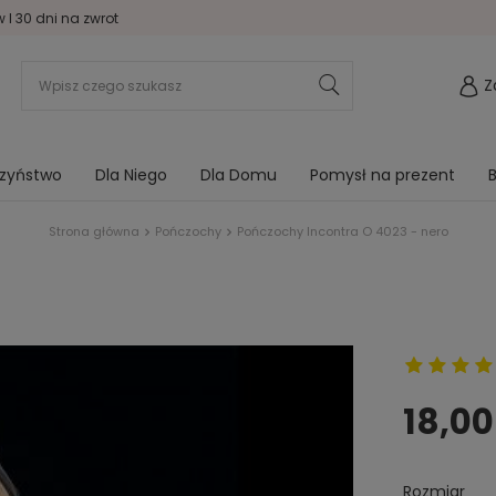
I 30 dni na zwrot
Z
rzyństwo
Dla Niego
Dla Domu
Pomysł na prezent
B
Strona główna
Pończochy
Pończochy Incontra O 4023 - nero
18,00
Rozmiar