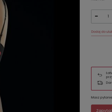
Dodaj do ulu
Łat
prz
Dar
Masz pytani
Zapytaj