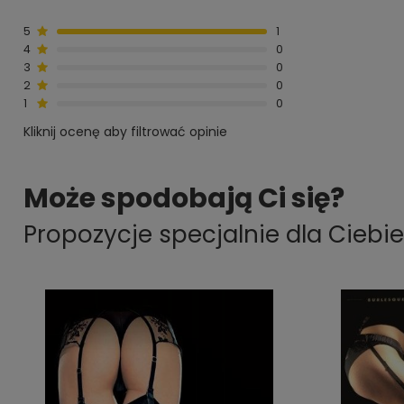
5
1
4
0
3
0
2
0
1
0
Kliknij ocenę aby filtrować opinie
Może spodobają Ci się?
Propozycje specjalnie dla Ciebie