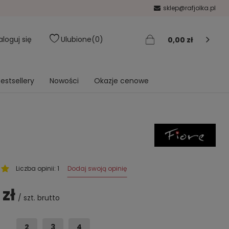
sklep@rafjolka.pl
aloguj się
Ulubione
0
0,00 zł
estsellery
Nowości
Okazje cenowe
Dodaj swoją opinię
Liczba opinii: 1
 zł
/
szt.
brutto
2
3
4