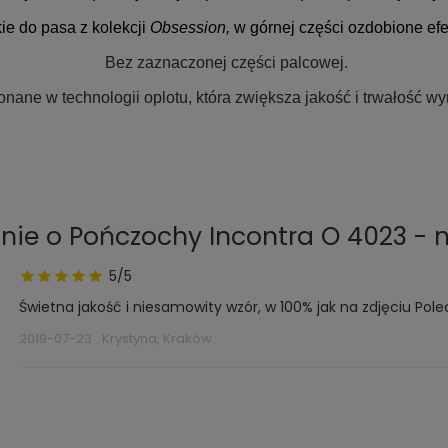
e do pasa z kolekcji
Obsession,
w górnej części ozdobione e
Bez zaznaczonej części palcowej.
nane w technologii oplotu, która zwiększa jakość i trwałość wy
589
nie o Pończochy Incontra O 4023 - 
5/5
Świetna jakość i niesamowity wzór, w 100% jak na zdjęciu Po
2019-07-23
Krystyna, Kraków