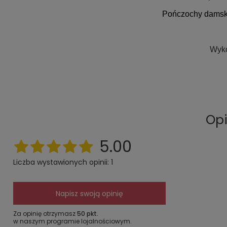
Pończochy damski
Wyko
Opi
5.00
Liczba wystawionych opinii: 1
Napisz swoją opinię
Za opinię otrzymasz
50 pkt.
w naszym programie lojalnościowym.