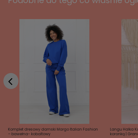
Podobne do tego co właśnie og
Komplet dresowy damski Margo Italian Fashion
Langu Halka K
– bawełna- kobaltowy
koronką | Gra