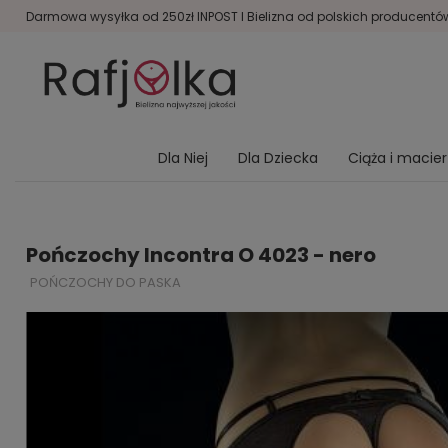
Darmowa wysyłka od 250zł INPOST I Bielizna od polskich producentów 
Dla Niej
Dla Dziecka
Ciąża i macie
Pończochy Incontra O 4023 - nero
POŃCZOCHY DO PASKA