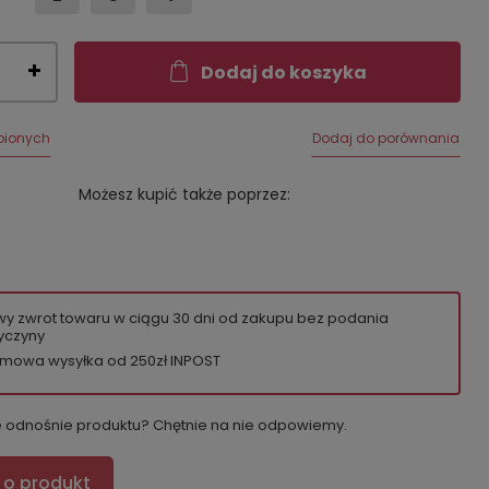
Dodaj do koszyka
bionych
Dodaj do porównania
Możesz kupić także poprzez:
wy zwrot towaru w ciągu
30
dni od zakupu bez podania
yczyny
mowa wysyłka od 250zł INPOST
e odnośnie produktu? Chętnie na nie odpowiemy.
 o produkt