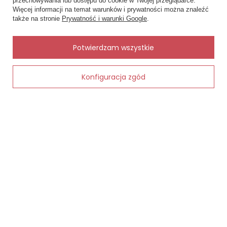
przechowywania lub dostępu do cookie w Twojej przeglądarce.
×
✨ Asystent zakupowy
Więcej informacji na temat warunków i prywatności można znaleźć
Napisz czego szukasz — pokażę
Zobacz również
także na stronie
Prywatność i warunki Google
.
gotowe propozycje.
Inne rzeczy od tego samego producenta
✨
AI
Potwierdzam wszystkie
Konfiguracja zgód
Dodaj do koszyka
 śliwkowy