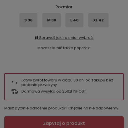
Rozmiar
S 36
M 38
L 40
XL 42
Sprawdź jaki rozmiar wybrać.
Możesz kupić także poprzez:
Łatwy zwrot towaru w ciągu
30
dni od zakupu bez
podania przyczyny
Darmowa wysyłka od 250zł INPOST
Masz pytanie odnośnie produktu? Chętnie na nie odpowiemy.
Zapytaj o produkt