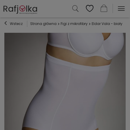
Wstecz
Strona główna
Figi z mikrofibry
Eldar Vala - biały