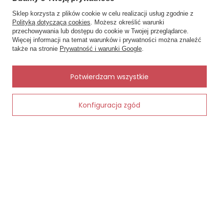
Inne rzeczy od tego samego producenta
Sklep korzysta z plików cookie w celu realizacji usług zgodnie z
Polityką dotyczącą cookies
. Możesz określić warunki
przechowywania lub dostępu do cookie w Twojej przeglądarce.
×
✨ Asystent zakupowy
Więcej informacji na temat warunków i prywatności można znaleźć
Napisz czego szukasz — pokażę
także na stronie
Prywatność i warunki Google
.
gotowe propozycje.
✨
AI
Potwierdzam wszystkie
Konfiguracja zgód
Dodaj do koszyka
Modern wz 06 Rajstopy 40 den Gatta nero
41593 Wind
31,00 zł